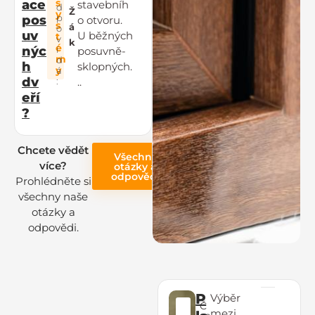
s
ace
stavebníh
d
Ž
y
p
pos
o otvoru.
s
á
o
uv
U běžných
t
v
k
é
nýc
í
posuvně-
m
d
h
sklopných.
y
á
dv
..
:
eří
?
Chcete vědět
Všechny
více?
otázky a
odpovědi
Prohlédněte si
všechny naše
otázky a
odpovědi.
P
Výběr
Č
mezi