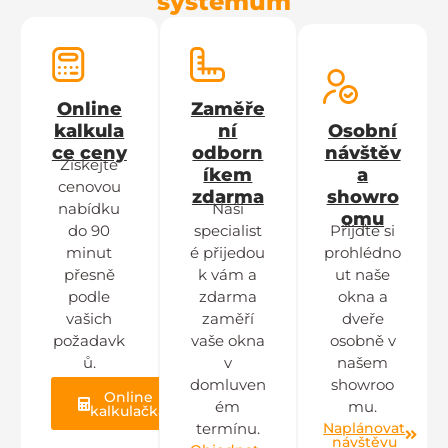
systémům
Online
Zaměře
kalkula
ní
Osobní
ce ceny
odborn
návštěv
Získejte
íkem
a
cenovou
zdarma
showro
nabídku
Naši
omu
do 90
specialist
Přijďte si
minut
é přijedou
prohlédno
přesně
k vám a
ut naše
podle
zdarma
okna a
vašich
zaměří
dveře
požadavk
vaše okna
osobně v
ů.
v
našem
domluven
showroo
Online
ém
mu.
kalkulačka
Naplánovat
termínu.
návštěvu