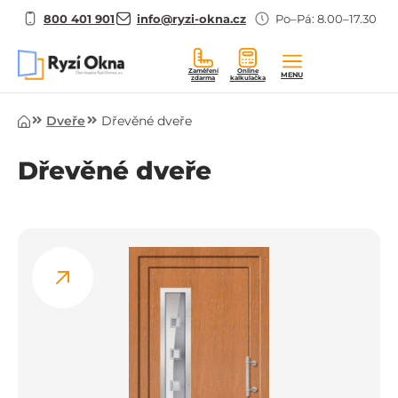
800 401 901
info@ryzi-okna.cz
Po–Pá: 8.00–17.30
Zaměření
Online
MENU
zdarma
kalkulačka
Úvod
Dveře
Dřevěné dveře
Dřevěné dveře