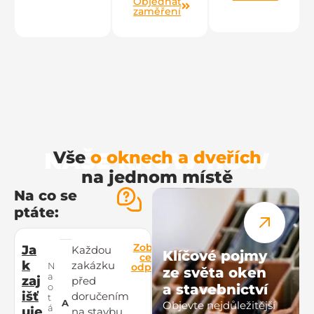
Objednat
zaměření
NAŠE KNOW-HOW
Vše
o oknech a dveřích
na jednom místě
Na co se
ptáte:
Zobrazit
Ja
Každou
Klíčové pojmy
celou
k
zakázku
N
odpověď
ze světa oken
a
zaj
před
a stavebnictví
o
išť
doručením
t
A
Objevte nejdůležitější
á
uje
na stavbu