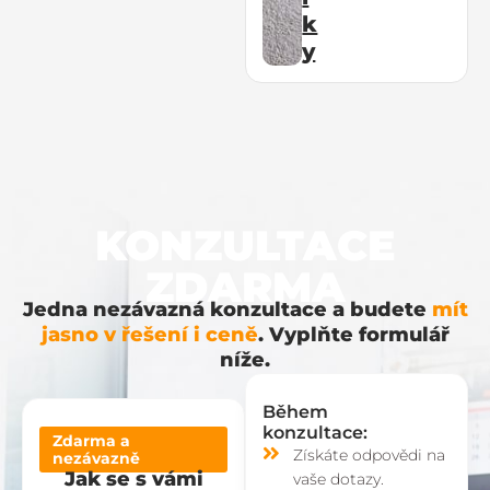
k
y
KONZULTACE
ZDARMA
Jedna nezávazná konzultace a budete
mít
jasno v řešení i ceně
. Vyplňte formulář
níže.
Během
konzultace:
Zdarma a
Získáte odpovědi na
nezávazně
Jak se s vámi
vaše dotazy.