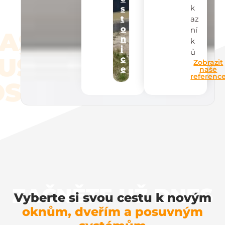
k
s
az
t
o
ní
AŠE
n
k
i
ů
UŠEN
c
Zobrazit
e
naše
referenc
STI
ZAČNĚTE UŽ DNES
Vyberte si svou cestu k novým
oknům, dveřím a posuvným