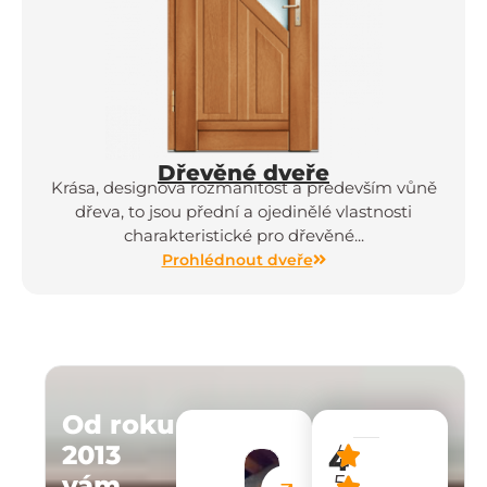
Dřevěné dveře
Krása, designová rozmanitost a především vůně
dřeva, to jsou přední a ojedinělé vlastnosti
charakteristické pro dřevěné...
Prohlédnout dveře
Od roku
2013
4
/
vám
5