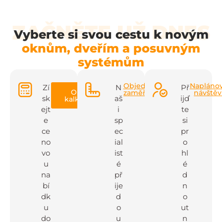
ZAČNĚTE UŽ DNES
Vyberte si svou cestu k novým
oknům, dveřím a posuvným
systémům
Objednat
Napláno
Zí
N
Př
Online
zaměření
návště
sk
aš
ijď
kalkulačka
ejt
i
te
e
sp
si
ce
ec
pr
no
ial
o
vo
ist
hl
u
é
é
na
př
d
bí
ije
n
dk
d
o
u
o
ut
do
u
n