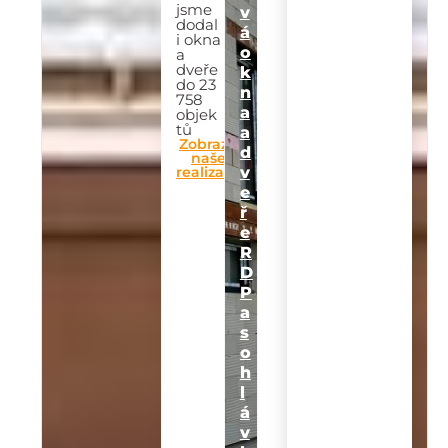
jsme
v
dodal
á
i okna
o
a
dveře
k
do 23
n
758
a
objek
tů
a
Zobrazit
d
naše
realizace
v
e
ř
e
R
D
P
a
s
o
h
l
á
v