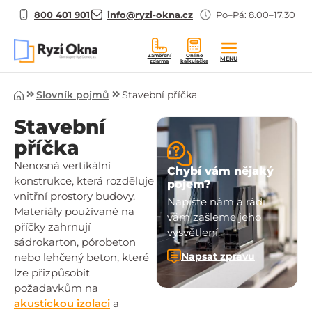
800 401 901
info@ryzi-okna.cz
Po–Pá: 8.00–17.30
Zaměření
Online
MENU
zdarma
kalkulačka
Úvod
Slovník pojmů
Stavební příčka
Stavební
příčka
Nenosná vertikální
Chybí vám nějaký
konstrukce, která rozděluje
pojem?
vnitřní prostory budovy.
Napište nám a rádi
Materiály používané na
vám zašleme jeho
příčky zahrnují
vysvětlení.
sádrokarton, pórobeton
Napsat zprávu
nebo lehčený beton, které
lze přizpůsobit
požadavkům na
akustickou izolaci
a