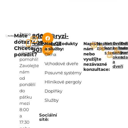
Jsme
Máte
800
info@ryzi-
tu,
dotaz?
401
okna.cz
Naše produkty
Napište
Napsat
Nezávazná
Online
Od
abychom
Chcete
zprávu
konzultac
kalkul
za
a služby:
nám
901
s technik
ceny
zce
vám
nebo
poradit?
Okna
oken
zd
využijte
pomohli!
a
Vchodové dveře
nezávazné
Zavolejte
dveří
konzultace:
nám
Posuvné systémy
od
Hliníkové pergoly
pondělí
do
Doplňky
pátku
Služby
mezi
8:00
Sociální
a
sítě:
17:30