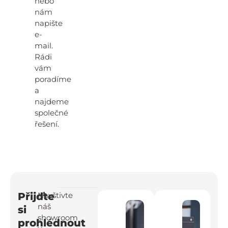
nebo
nám
napište
e-
mail.
Rádi
vám
poradíme
a
najdeme
společné
řešení.
Přijďte
Navštivte
náš
si
showroom
prohlédnout