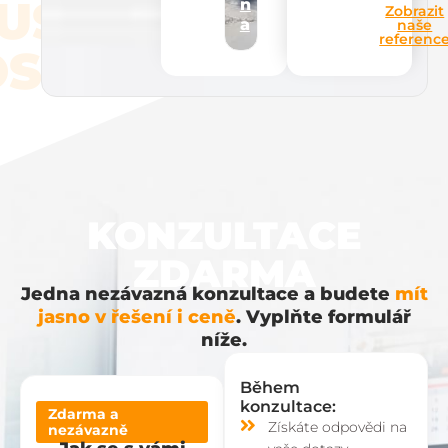
UŠEN
n
Zobrazit
a
naše
referenc
STI
KONZULTACE
ZDARMA
Jedna nezávazná konzultace a budete
mít
jasno v řešení i ceně
. Vyplňte formulář
níže.
Během
konzultace:
Zdarma a
Získáte odpovědi na
nezávazně