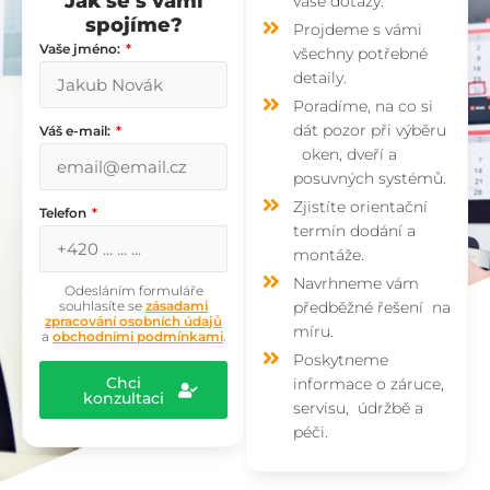
Jak se s vámi
vaše dotazy.
spojíme?
Projdeme s vámi
Vaše jméno:
všechny potřebné
detaily.
Poradíme, na co si
dát pozor při výběru
Váš e-mail:
oken, dveří a
posuvných systémů.
Zjistíte orientační
Telefon
termín dodání a
montáže.
Navrhneme vám
Odesláním formuláře
souhlasíte se
zásadami
předběžné řešení na
zpracování osobních údajů
míru.
a
obchodními podmínkami
.
Poskytneme
Chci
informace o záruce,
konzultaci
servisu, údržbě a
péči.