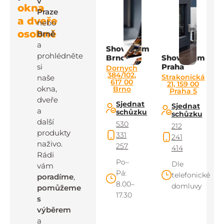
v
okna
Praze
a dveře
nebo
osobně
Brně
a
Showroom
prohlédněte
Brno
Showroom
si
Praha
Dornych
384/102,
Strakonická
naše
617 00
21, 159 00
okna,
Brno
Praha 5
dveře
Sjednat
Sjednat
a
schůzku
schůzku
další
530
212
produkty
331
241
naživo.
257
414
Rádi
Po–
Dle
vám
Pá:
telefonické
poradíme
,
8.00–
domluvy
pomůžeme
17.30
s
výběrem
a