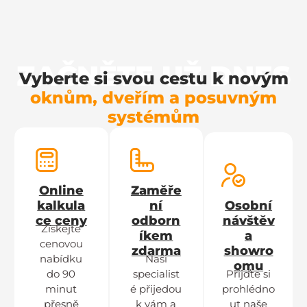
ZAČNĚTE UŽ DNES
Vyberte si svou cestu k novým
oknům, dveřím a posuvným
systémům
Online
Zaměře
kalkula
ní
Osobní
ce ceny
odborn
návštěv
Získejte
íkem
a
cenovou
zdarma
showro
nabídku
Naši
omu
do 90
specialist
Přijďte si
minut
é přijedou
prohlédno
přesně
k vám a
ut naše