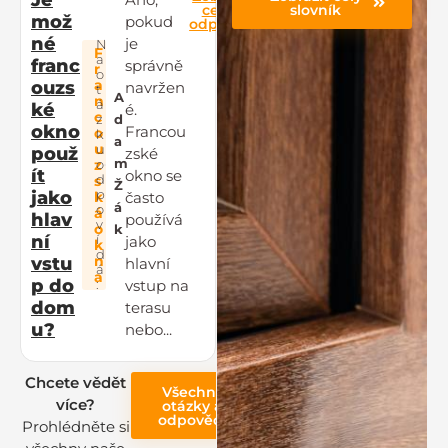
celou
slovník
mož
pokud
odpověď
né
je
N
F
a
franc
správně
r
o
a
ouzs
navržen
t
A
n
á
ké
é.
c
z
d
okno
Francou
o
k
a
u
u
použ
zské
m
z
o
ít
okno se
d
s
Ž
p
jako
k
často
á
o
á
hlav
používá
v
o
k
ní
í
jako
k
d
n
vstu
hlavní
á
a
p do
vstup na
:
dom
terasu
u?
nebo...
Chcete vědět
Všechny
více?
otázky a
odpovědi
Prohlédněte si