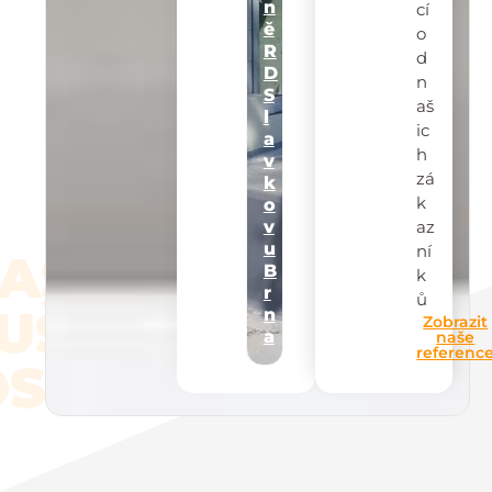
n
cí
ě
o
R
d
D
n
S
aš
l
ic
a
h
v
zá
k
k
o
az
v
u
ní
AŠE
B
k
r
ů
UŠEN
n
Zobrazit
a
naše
referenc
STI