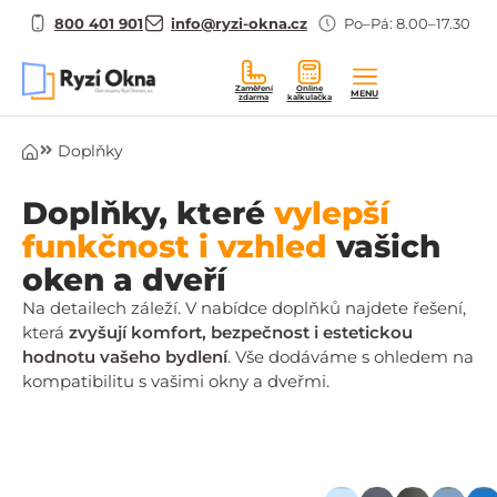
800 401 901
info@ryzi-okna.cz
Po–Pá: 8.00–17.30
Zaměření
Online
MENU
zdarma
kalkulačka
Úvod
Doplňky
Doplňky, které
vylepší
funkčnost i vzhled
vašich
oken a dveří
Na detailech záleží. V nabídce doplňků najdete řešení,
která
zvyšují komfort, bezpečnost i estetickou
hodnotu vašeho bydlení
. Vše dodáváme s ohledem na
kompatibilitu s vašimi okny a dveřmi.