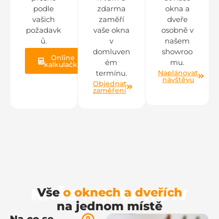
podle
zdarma
okna a
vašich
zaměří
dveře
požadavk
vaše okna
osobně v
ů.
v
našem
domluven
showroo
Online
ém
mu.
kalkulačka
Naplánovat
termínu.
návštěvu
Objednat
zaměření
NAŠE KNOW-HOW
Vše
o oknech a dveřích
na jednom místě
Na co se