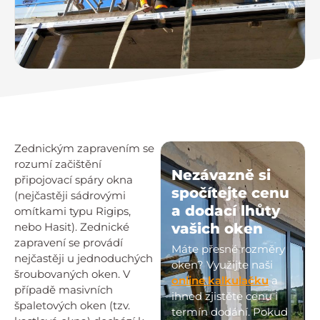
Zednickým zapravením se
rozumí začištění
Nezávazně si
připojovací spáry okna
spočítejte cenu
(nejčastěji sádrovými
a dodací lhůty
omítkami typu Rigips,
nebo Hasit). Zednické
vašich oken
zapravení se provádí
Máte přesné rozměry
nejčastěji u jednoduchých
oken? Využijte naši
šroubovaných oken. V
online kalkulačku
a
případě masivních
ihned zjistěte cenu i
špaletových oken (tzv.
termín dodání. Pokud