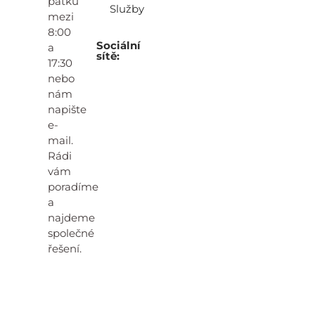
pátku
Služby
mezi
8:00
Sociální
a
sítě:
17:30
nebo
nám
napište
e-
mail.
Rádi
vám
poradíme
a
najdeme
společné
řešení.