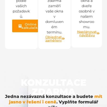
podle
zdarma
okna a
vašich
zaměří
dveře
požadavk
vaše okna
osobně v
ů.
v
našem
domluven
showroo
Online
ém
mu.
kalkulačka
Naplánovat
termínu.
návštěvu
Objednat
zaměření
KONZULTACE
ZDARMA
Jedna nezávazná konzultace a budete
mít
jasno v řešení i ceně
. Vyplňte formulář