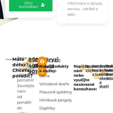
Chci
informace o záruce,
konzultaci
servisu, údržbě a
péči.
Jsme
Máte
800
info@ryzi-
tu,
dotaz?
401
okna.cz
Naše produkty
Napište
Napsat
Nezávazná
Online
Od
abychom
Chcete
zprávu
konzultac
kalkul
za
a služby:
nám
901
s technik
ceny
zce
vám
nebo
poradit?
Okna
oken
zd
využijte
pomohli!
a
Vchodové dveře
nezávazné
Zavolejte
dveří
konzultace:
nám
Posuvné systémy
od
Hliníkové pergoly
pondělí
do
Doplňky