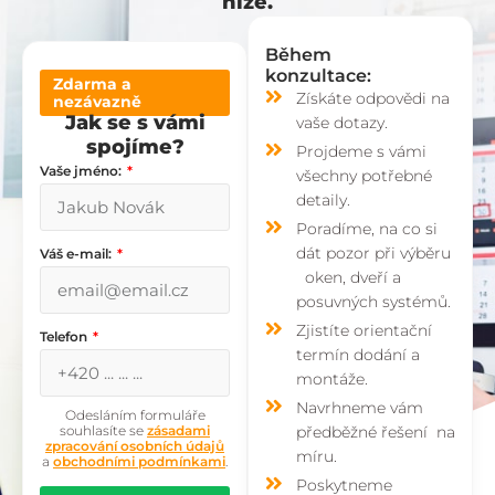
níže.
Během
konzultace:
Zdarma a
Získáte odpovědi na
nezávazně
Jak se s vámi
vaše dotazy.
spojíme?
Projdeme s vámi
Vaše jméno:
všechny potřebné
detaily.
Poradíme, na co si
dát pozor při výběru
Váš e-mail:
oken, dveří a
posuvných systémů.
Zjistíte orientační
Telefon
termín dodání a
montáže.
Navrhneme vám
Odesláním formuláře
souhlasíte se
zásadami
předběžné řešení na
zpracování osobních údajů
míru.
a
obchodními podmínkami
.
Poskytneme