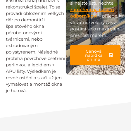
kastlová okna) dochází k
si nejste jistí, nechte
rekonstrukci špalet. To se
zaměření na našem
provádí obložením velkých
odborníkovi
– přijede
děr po demontáži
ve vámi zvolený čas a
špaletového okna
postará se o maximální
pórobetonovými
přesnost měření.
tvárnicemi, nebo
extrudovaným
Cenová
polystyrenem. Následně
nabídka
probíhá povrchové ošetření
online
perlinkou a lepidlem +
APU lišty. Výsledkem je
rovné ostění a stačí už jen
vymalovat a montáž okna
je hotová.