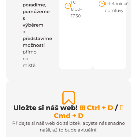
Pá:
telefonické
poradíme
,
8.00–
domluvy
pomůžeme
17.30
s
výběrem
a
představíme
možnosti
přímo
na
místě.
Uložte si náš web!
⊞ Ctrl + D
/

Cmd + D
Přidejte si náš web do záložek, abyste nás snadno
našli, až to bude aktuální.