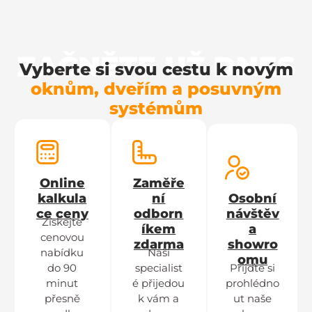
ZAČNĚTE UŽ DNES
Vyberte si svou cestu k novým
oknům, dveřím a posuvným
systémům
Online
Zaměře
kalkula
ní
Osobní
ce ceny
odborn
návštěv
Získejte
íkem
a
cenovou
zdarma
showro
nabídku
Naši
omu
do 90
specialist
Přijďte si
minut
é přijedou
prohlédno
přesně
k vám a
ut naše