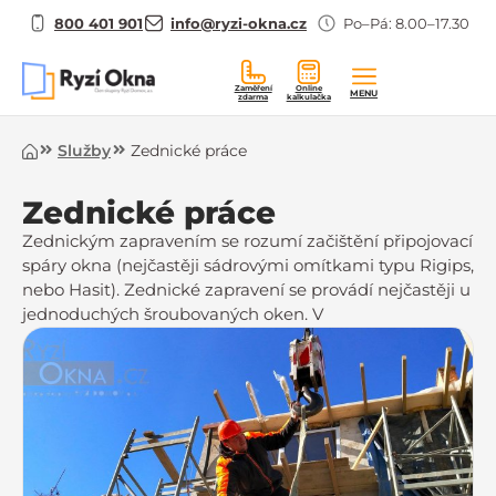
800 401 901
info@ryzi-okna.cz
Po–Pá: 8.00–17.30
Zaměření
Online
MENU
zdarma
kalkulačka
Úvod
Služby
Zednické práce
Zednické práce
Zednickým zapravením se rozumí začištění připojovací
spáry okna (nejčastěji sádrovými omítkami typu Rigips,
nebo Hasit). Zednické zapravení se provádí nejčastěji u
jednoduchých šroubovaných oken. V