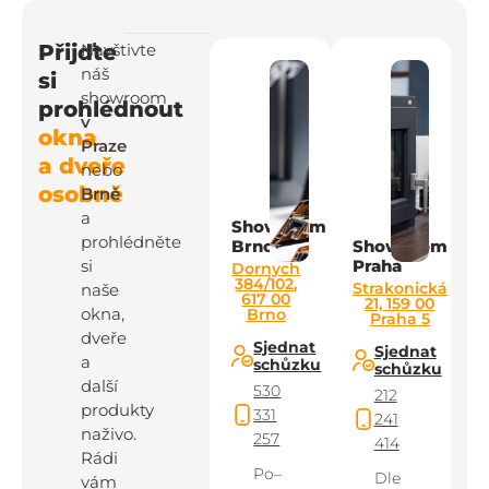
Přijďte
Navštivte
náš
si
showroom
prohlédnout
v
okna
Praze
a dveře
nebo
osobně
Brně
a
Showroom
prohlédněte
Brno
Showroom
si
Praha
Dornych
384/102,
Strakonická
naše
617 00
21, 159 00
okna,
Brno
Praha 5
dveře
Sjednat
Sjednat
a
schůzku
schůzku
další
530
212
produkty
331
241
naživo.
257
414
Rádi
Po–
Dle
vám