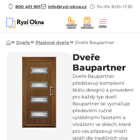
800 401 901
info@ryzi-okna.cz
Po–Pá: 8.00–17.30
Zaměření
Online
MENU
zdarma
kalkulačka
Úvod
Dveře
Plastové dveře
Dveře Baupartner
Dveře
Baupartner
Dveře Baupartner
představují komplexní
škálu designů a provedení
pro každý typ dveří.
Baupartner se vyznačuje
především ručně
vyráběnými fazetami a
vitrážemi ve sklech, které
pro vás připravují mistři
skláři dle tradičních více