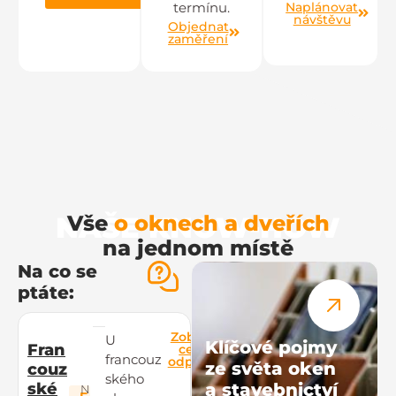
Naplánovat
termínu.
návštěvu
Objednat
zaměření
NAŠE KNOW-HOW
Vše
o oknech a dveřích
na jednom místě
Na co se
ptáte:
Zobrazit
U
Klíčové pojmy
Fran
celou
francouz
odpověď
ze světa oken
couz
ského
ské
a stavebnictví
N