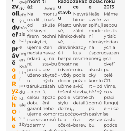
mont
tí
každo
zakáz
izolac
roku
ové
zv
áž
u
ce
e
2013
dv
Dveře
stavb
oli
Na
montu
Nevyrá
Naše
Máme
eře
u
rozdíl
jí naši
bíme
dveře
za
t
? U
od
zkuše
Plasto
univer
splňují
sebou
dv
nás
většiny
ní
vé,
zální
moder
desítk
eř
zís
firem
techni
hliníko
dveře
ní
y tisíc
kát
e
poskyt
ci,
vé,
–
nároky
dodan
e
ujeme
kteří
dřevěn
každý
na
ých a
pr
nadsta
navaz
é i
kus
úsporu
osazen
nej
áv
ndard
ují na
bezpe
řešíme
energií
ých
en
ě
ní,
stavbu
čnostn
na
i
dveří
kva
o
prodlo
bez
í dveře
míru
akusti
po
litn
uženo
zbyteč
– vždy
podle
cký
celé
d
í
u
ných
dopor
požad
komfo
ČR.
R
pro
záruku
zásah
učíme
avků
rt – od
Víme,
yz
– a po
ů,
řešení
stavby,
běžný
co v
du
íc
celou
zpožd
podle
včetně
ch
praxi
kt,
dobu
ění
stylu
detailů
domů
funguj
h
ale
garant
nebo
domu,
,
po
e – i co
O
i
ujeme
kompr
rozpoč
povrch
pasivní
se
slu
k
i servis
omisů
tu a
ů a
výstav
často
žby
e
zdarm
v
očekáv
barev.
bu.
podce
, na
a.
kvalitě
ané
ňuje.