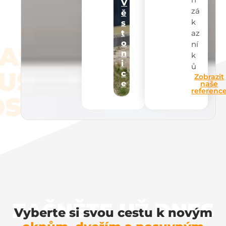
V
zá
ě
k
s
az
t
o
ní
AŠE
n
k
i
ů
UŠEN
c
Zobrazit
e
naše
referenc
STI
ZAČNĚTE UŽ DNES
Vyberte si svou cestu k novým