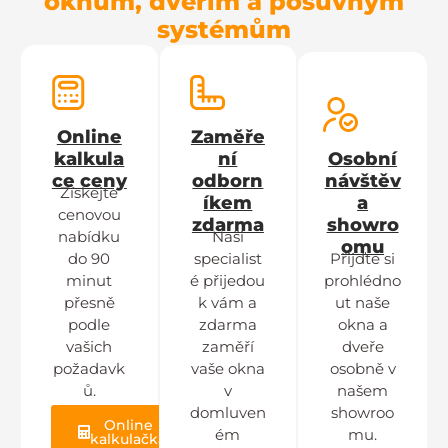
oknům, dveřím a posuvným
systémům
Online
Zaměře
kalkula
ní
Osobní
ce ceny
odborn
návštěv
Získejte
íkem
a
cenovou
zdarma
showro
nabídku
Naši
omu
do 90
specialist
Přijďte si
minut
é přijedou
prohlédno
přesně
k vám a
ut naše
podle
zdarma
okna a
vašich
zaměří
dveře
požadavk
vaše okna
osobně v
ů.
v
našem
domluven
showroo
Online
ém
mu.
kalkulačka