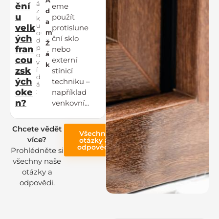
A
á
ění
eme
z
d
u
použít
k
a
u
velk
protislune
m
o
ých
ční sklo
d
Ž
p
fran
nebo
á
o
cou
externí
v
k
zsk
í
stínicí
d
ých
techniku –
á
oke
například
:
n?
venkovní...
Chcete vědět
Všechny
více?
otázky a
odpovědi
Prohlédněte si
všechny naše
otázky a
odpovědi.