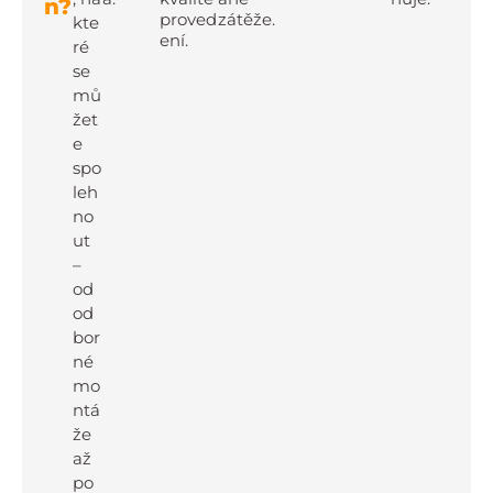
n?
proved
zátěže.
kte
ení.
ré
se
mů
žet
e
spo
leh
no
ut
–
od
od
bor
né
mo
ntá
že
až
po