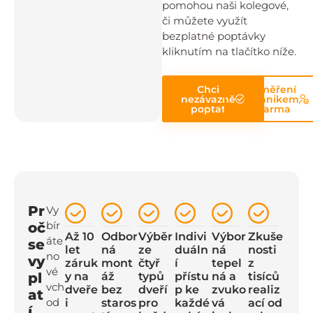
pomohou naši kolegové,
či můžete využít
bezplatné poptávky
kliknutím na tlačítko níže.
Chci
Zaměření
nezávazně
technikem
poptat
zdarma
Pr
Vy
bír
oč
Až 10
Odbor
Výběr
Indivi
Výbor
Zkuše
áte
se
let
ná
ze
duáln
ná
nosti
no
vy
záruk
mont
čtyř
í
tepel
z
vé
pl
y na
áž
typů
přístu
ná a
tisíců
vch
dveře
bez
dveří
p ke
zvuko
realiz
at
od
i
staros
pro
každé
vá
ací od
í