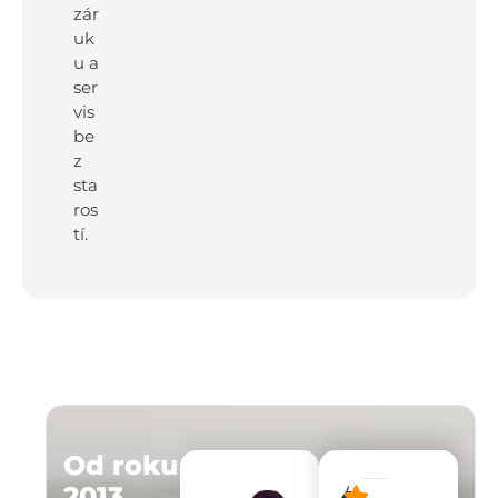
zár
uk
u a
ser
vis
be
z
sta
ros
tí.
Od roku
2013
/