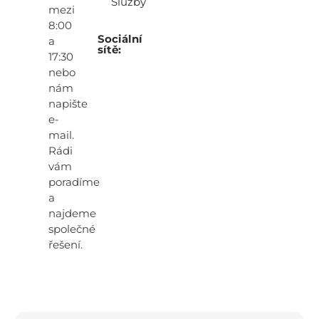
Služby
mezi
8:00
Sociální
a
sítě:
17:30
nebo
nám
napište
e-
mail.
Rádi
vám
poradíme
a
najdeme
společné
řešení.