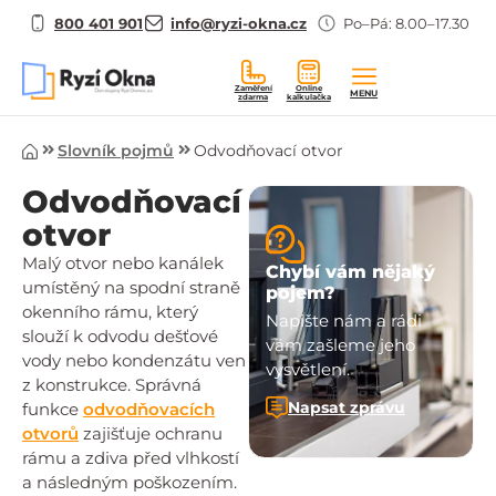
800 401 901
info@ryzi-okna.cz
Po–Pá: 8.00–17.30
Zaměření
Online
MENU
zdarma
kalkulačka
Úvod
Slovník pojmů
Odvodňovací otvor
Odvodňovací
otvor
Malý otvor nebo kanálek
Chybí vám nějaký
umístěný na spodní straně
pojem?
okenního rámu, který
Napište nám a rádi
slouží k odvodu dešťové
vám zašleme jeho
vody nebo kondenzátu ven
vysvětlení.
z konstrukce. Správná
Napsat zprávu
funkce
odvodňovacích
otvorů
zajišťuje ochranu
rámu a zdiva před vlhkostí
a následným poškozením.