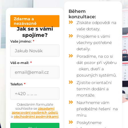
Během
konzultace:
Zdarma a
Získáte odpovědi na
nezávazně
Jak se s vámi
vaše dotazy.
spojíme?
Projdeme s vámi
Vaše jméno:
všechny potřebné
detaily.
Poradíme, na co si
dát pozor při výběru
Váš e-mail:
oken, dveří a
posuvných systémů.
Zjistíte orientační
Telefon
termín dodání a
montáže.
Navrhneme vám
Odesláním formuláře
souhlasíte se
zásadami
předběžné řešení na
zpracování osobních údajů
míru.
a
obchodními podmínkami
.
Poskytneme