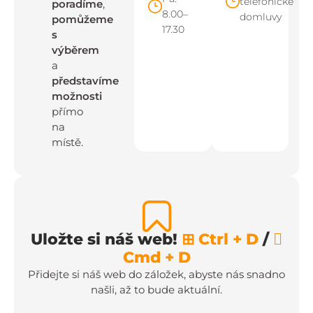
telefonické
poradíme
,
8.00–
domluvy
pomůžeme
17.30
s
výběrem
a
představíme
možnosti
přímo
na
místě.
Uložte si náš web!
⊞ Ctrl + D
/

Cmd + D
Přidejte si náš web do záložek, abyste nás snadno
našli, až to bude aktuální.