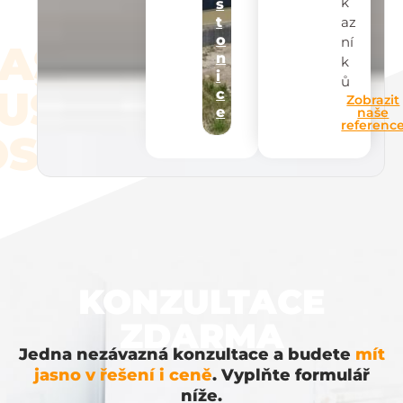
k
s
az
t
o
ní
AŠE
n
k
i
ů
UŠEN
c
Zobrazit
e
naše
referenc
STI
KONZULTACE
ZDARMA
Jedna nezávazná konzultace a budete
mít
jasno v řešení i ceně
. Vyplňte formulář
níže.