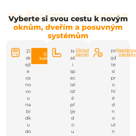
ZAČNĚTE UŽ DNES
Vyberte si svou cestu k novým
oknům, dveřím a posuvným
systémům
Objednat
Napláno
Zí
N
Př
Online
zaměření
návště
sk
aš
ijď
kalkulačka
ejt
i
te
e
sp
si
ce
ec
pr
no
ial
o
vo
ist
hl
u
é
é
na
př
d
bí
ije
n
dk
d
o
u
o
ut
do
u
n