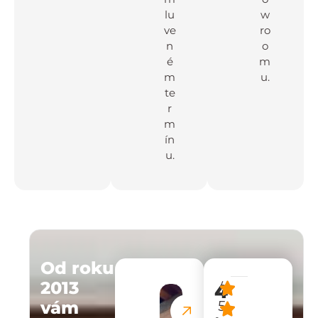
lu
w
ve
ro
n
o
é
m
m
u.
te
r
m
ín
u.
Od roku
2013
4
/
vám
5
.