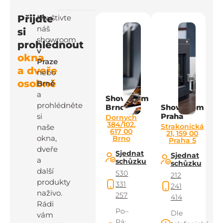
Přijďte
Navštivte
náš
si
showroom
prohlédnout
v
okna
Praze
a dveře
nebo
osobně
Brně
a
Showroom
prohlédněte
Brno
Showroom
si
Praha
Dornych
384/102,
Strakonická
naše
617 00
21, 159 00
okna,
Brno
Praha 5
dveře
Sjednat
Sjednat
a
schůzku
schůzku
další
530
212
produkty
331
241
naživo.
257
414
Rádi
Po–
Dle
vám
Pá: