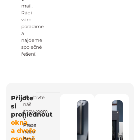
mail.
Rádi
vám
poradíme
a
najdeme
společné
řešení.
Přijďte
Navštivte
náš
si
showroom
prohlédnout
v
okna
Praze
a dveře
nebo
osobně
Brně