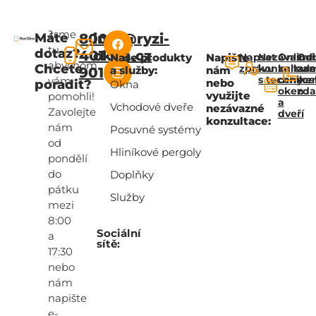
Jsme
Máte
800
info@ryzi-
tu,
dotaz?
401
okna.cz
Naše produkty
Napište
Napsat
Nezávazná
Online
Od
abychom
Chcete
zprávu
konzultac
kalkul
za
a služby:
nám
901
s technik
ceny
zce
vám
nebo
poradit?
Okna
oken
zd
využijte
pomohli!
a
Vchodové dveře
nezávazné
Zavolejte
dveří
konzultace:
nám
Posuvné systémy
od
Hliníkové pergoly
pondělí
do
Doplňky
pátku
Služby
mezi
8:00
Sociální
a
sítě:
17:30
nebo
nám
napište
e-