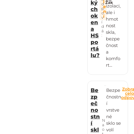
l
ký
Žák
d
izolaci,
e
p
ch
n
ale i
o
ok
í
v
hmot
en
í
nost
d
a
á
skla,
HS
:
bezpe
po
čnost
rtá
a
lu?
komfo
rt...
Zobra
Be
Bezpe
cel
zp
čnostn
odpo
eč
í
no
vrstve
stn
né
N
í
sklo se
a
skl
o
volí
t