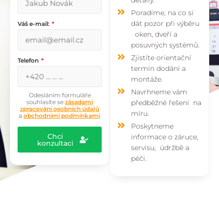
Poradíme, na co si
dát pozor při výběru
Váš e-mail:
oken, dveří a
posuvných systémů.
Zjistíte orientační
Telefon
termín dodání a
montáže.
Navrhneme vám
Odesláním formuláře
souhlasíte se
zásadami
předběžné řešení na
zpracování osobních údajů
míru.
a
obchodními podmínkami
.
Poskytneme
Chci
informace o záruce,
konzultaci
servisu, údržbě a
péči.