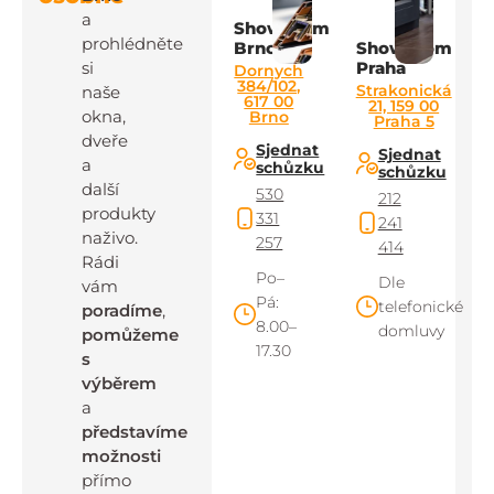
a
Showroom
prohlédněte
Brno
Showroom
si
Praha
Dornych
384/102,
Strakonická
naše
617 00
21, 159 00
okna,
Brno
Praha 5
dveře
Sjednat
Sjednat
a
schůzku
schůzku
další
530
212
produkty
331
241
naživo.
257
414
Rádi
Po–
Dle
vám
Pá:
telefonické
poradíme
,
8.00–
domluvy
pomůžeme
17.30
s
výběrem
a
představíme
možnosti
přímo