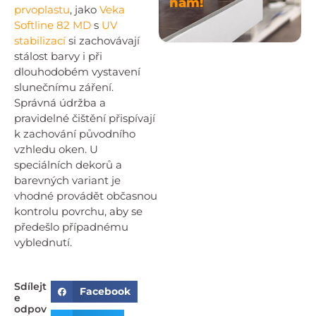
nám!
prvoplastu
, jako
Veka
Softline 82 MD
s
UV
stabilizací
si zachovávají
stálost barvy i při
dlouhodobém vystavení
slunečnímu záření.
Správná údržba a
pravidelné čištění přispívají
k zachování původního
vzhledu oken. U
speciálních dekorů a
barevných variant je
vhodné provádět občasnou
kontrolu povrchu, aby se
předešlo případnému
vyblednutí.
Sdílejt
Facebook
e
odpov