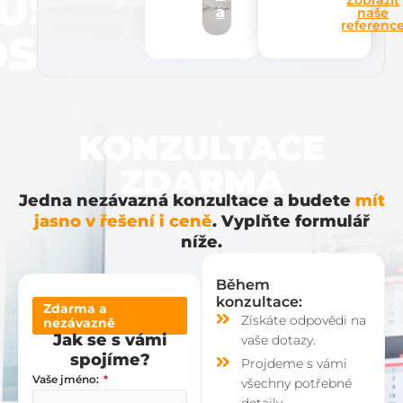
UŠEN
a
naše
referenc
STI
KONZULTACE
ZDARMA
Jedna nezávazná konzultace a budete
mít
jasno v řešení i ceně
. Vyplňte formulář
níže.
Během
konzultace:
Zdarma a
Získáte odpovědi na
nezávazně
Jak se s vámi
vaše dotazy.
spojíme?
Projdeme s vámi
Vaše jméno:
všechny potřebné
detaily.