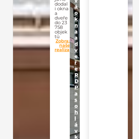
v
dodal
á
i okna
o
a
dveře
k
do 23
n
758
a
objek
tů
a
Zobrazit
d
naše
realizace
v
e
ř
e
R
D
P
a
s
o
h
l
á
v
k