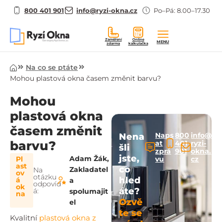
800 401 901
info@ryzi-okna.cz
Po–Pá: 8.00–17.30
Zaměření
Online
MENU
zdarma
kalkulačka
Úvod
Na co se ptáte
Mohou plastová okna časem změnit barvu?
Mohou
plastová okna
časem změnit
Naps
800
info@
Nena
barvu?
at
401
ryzi-
šli
zprá
901
okna.
jste,
Adam Žák,
Pl
vu
cz
ast
co
Zakladatel
Na
ov
otázku
hled
á
a
odpovíd
ok
áte?
á:
spolumajit
na
Ozvě
el
te se
Kvalitní
plastová okna z