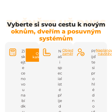
ZAČNĚTE UŽ DNES
Vyberte si svou cestu k novým
oknům, dveřím a posuvným
systémům
Objednat
Napláno
Zí
N
Př
Online
zaměření
návště
sk
aš
ijď
kalkulačka
ejt
i
te
e
sp
si
ce
ec
pr
no
ial
o
vo
ist
hl
u
é
é
na
př
d
bí
ije
n
dk
d
o
u
o
ut