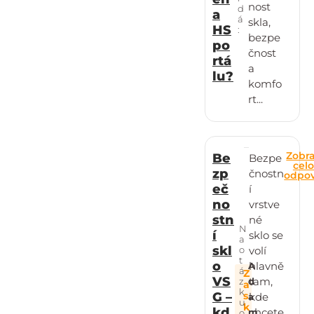
nost
d
a
á
skla,
HS
:
bezpe
po
čnost
rtá
a
lu?
komfo
rt...
Zobra
Be
Bezpe
cel
zp
čnostn
odpo
eč
í
no
vrstve
stn
né
N
í
sklo se
a
skl
o
volí
t
o
hlavně
A
á
Z
VS
tam,
z
d
a
k
G –
s
kde
a
u
k
kd
chcete
m
o