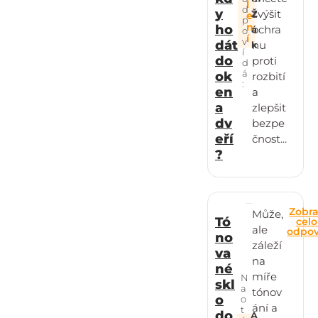
l
d
y
zvýšit
Ž
e
p
n
ho
ochra
á
o
í
v
dát
nu
k
í
do
proti
d
á
ok
rozbití
:
en
a
a
zlepšit
dv
bezpe
eří
čnost...
?
Zobra
Může,
Tó
cel
ale
odpo
no
záleží
va
na
né
míře
N
skl
a
tónov
o
o
ání a
t
do
A