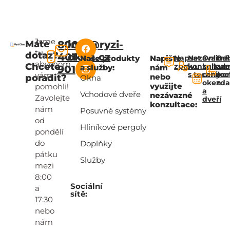
Jsme
Máte
800
info@ryzi-
tu,
dotaz?
401
okna.cz
Naše produkty
Napište
Napsat
Nezávazná
Online
Od
abychom
Chcete
zprávu
konzultac
kalkul
za
a služby:
nám
901
s technik
ceny
zce
vám
nebo
poradit?
Okna
oken
zd
využijte
pomohli!
a
Vchodové dveře
nezávazné
Zavolejte
dveří
konzultace:
nám
Posuvné systémy
od
Hliníkové pergoly
pondělí
do
Doplňky
pátku
Služby
mezi
8:00
Sociální
a
sítě:
17:30
nebo
nám