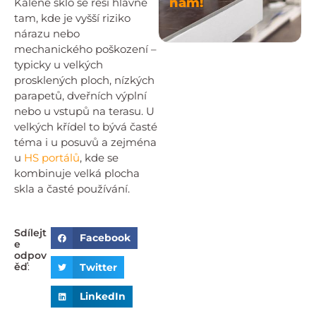
nám!
Kalené sklo se řeší hlavně
tam, kde je vyšší riziko
nárazu nebo
mechanického poškození –
typicky u velkých
prosklených ploch, nízkých
parapetů, dveřních výplní
nebo u vstupů na terasu. U
velkých křídel to bývá časté
téma i u posuvů a zejména
u
HS portálů
, kde se
kombinuje velká plocha
skla a časté používání.
Sdílejt
Facebook
e
odpov
ěď
:
Twitter
LinkedIn