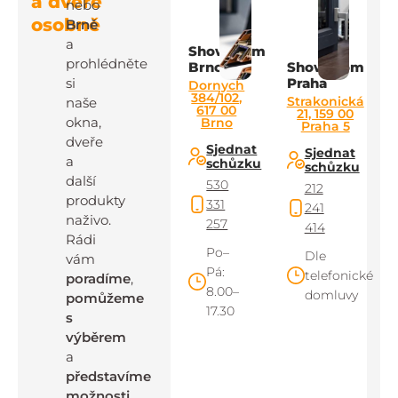
a dveře
nebo
osobně
Brně
a
Showroom
prohlédněte
Brno
Showroom
si
Praha
Dornych
384/102,
Strakonická
naše
617 00
21, 159 00
okna,
Brno
Praha 5
dveře
Sjednat
Sjednat
a
schůzku
schůzku
další
530
212
produkty
331
241
naživo.
257
414
Rádi
Po–
Dle
vám
Pá:
telefonické
poradíme
,
8.00–
domluvy
pomůžeme
17.30
s
výběrem
a
představíme
možnosti