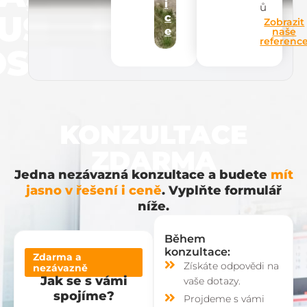
i
ů
UŠEN
c
Zobrazit
e
naše
referenc
STI
KONZULTACE
ZDARMA
Jedna nezávazná konzultace a budete
mít
jasno v řešení i ceně
. Vyplňte formulář
níže.
Během
konzultace:
Zdarma a
Získáte odpovědi na
nezávazně
Jak se s vámi
vaše dotazy.
spojíme?
Projdeme s vámi