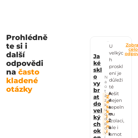
Prohlédně
te si i
Zobra
U
cel
velkýc
další
odpo
Ja
h
odpovědi
ké
proskl
skl
na
často
ení je
o
N
kladené
důleži
a
vy
o
té
otázky
br
t
řešit
A
á
at
Z
nejen
z
d
a
do
k
s
tepeln
a
u
vel
k
ou
m
o
l
ký
d
izolaci,
Ž
e
p
ch
n
ale i
á
o
ok
í
v
hmot
k
en
í