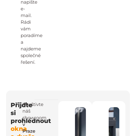
napište
e-
mail.
Rádi
vám
poradíme
a
najdeme
společné
řešení.
Přijďte
Navštivte
náš
si
showroom
prohlédnout
v
okna
Praze