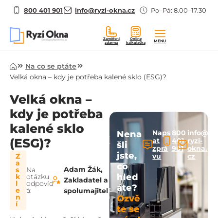
800 401 901
info@ryzi-okna.cz
Po–Pá: 8.00–17.30
Zaměření
Online
MENU
zdarma
kalkulačka
Úvod
Na co se ptáte
Velká okna – kdy je potřeba kalené sklo (ESG)?
Velká okna –
kdy je potřeba
kalené sklo
Naps
800
info@
Nena
(ESG)?
at
401
ryzi-
šli
zprá
901
okna.
jste,
Z
vu
cz
a
co
Adam Žák,
s
Na
hled
k
otázku
Zakladatel a
l
odpovíd
áte?
e
á:
spolumajitel
n
Ozvě
í
te se