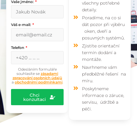
Vaše jméno:
všechny potřebné
detaily.
Poradíme, na co si
dát pozor při výběru
Váš e-mail:
oken, dveří a
posuvných systémů.
Zjistíte orientační
Telefon
termín dodání a
montáže.
Navrhneme vám
Odesláním formuláře
souhlasíte se
zásadami
předběžné řešení na
zpracování osobních údajů
míru.
a
obchodními podmínkami
.
Poskytneme
Chci
informace o záruce,
konzultaci
servisu, údržbě a
péči.