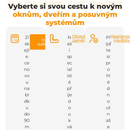
ZAČNĚTE UŽ DNES
Vyberte si svou cestu k novým
oknům, dveřím a posuvným
systémům
Objednat
Napláno
Zí
N
Př
Online
zaměření
návště
sk
aš
ijď
kalkulačka
ejt
i
te
e
sp
si
ce
ec
pr
no
ial
o
vo
ist
hl
u
é
é
na
př
d
bí
ije
n
dk
d
o
u
o
ut
do
u
n
90
k
aš
m
vá
e