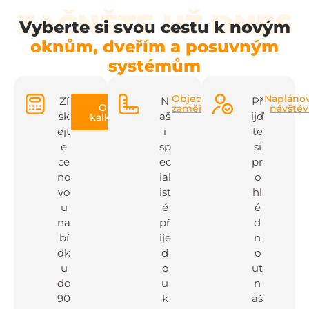
ZAČNĚTE UŽ DNES
Vyberte si svou cestu k novým
oknům, dveřím a posuvným
systémům
Objednat
Napláno
Zí
N
Př
Online
zaměření
návště
sk
aš
ijď
kalkulačka
ejt
i
te
e
sp
si
ce
ec
pr
no
ial
o
vo
ist
hl
u
é
é
na
př
d
bí
ije
n
dk
d
o
u
o
ut
do
u
n
90
k
aš