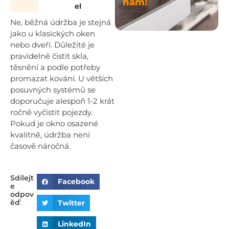
nám!
el
Ne, běžná údržba je stejná
jako u klasických oken
nebo dveří. Důležité je
pravidelně čistit skla,
těsnění a podle potřeby
promazat kování. U větších
posuvných systémů se
doporučuje alespoň 1-2 krát
ročně vyčistit pojezdy.
Pokud je okno osazené
kvalitně, údržba není
časově náročná.
Sdílejt
Facebook
e
odpov
ěď
:
Twitter
LinkedIn