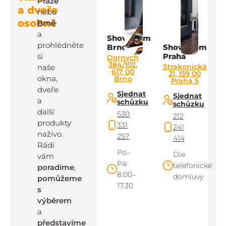
Praze
a dveře
nebo
osobně
Brně
a
Showroom
prohlédněte
Brno
Showroom
si
Praha
Dornych
384/102,
Strakonická
naše
617 00
21, 159 00
okna,
Brno
Praha 5
dveře
Sjednat
Sjednat
a
schůzku
schůzku
další
530
212
produkty
331
241
naživo.
257
414
Rádi
Po–
Dle
vám
Pá:
telefonické
poradíme
,
8.00–
domluvy
pomůžeme
17.30
s
výběrem
a
představíme