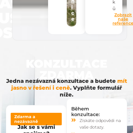
AŠE
n
k
i
ů
UŠEN
c
Zobrazit
e
naše
referenc
STI
KONZULTACE
ZDARMA
Jedna nezávazná konzultace a budete
mít
jasno v řešení i ceně
. Vyplňte formulář
níže.
Během
konzultace:
Zdarma a
Získáte odpovědi na
nezávazně
Jak se s vámi
vaše dotazy.