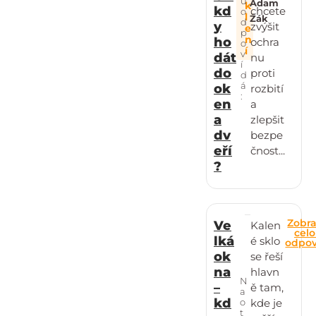
u
Adam
k
kd
chcete
o
l
Žák
d
y
zvýšit
e
p
n
ho
ochra
o
í
v
dát
nu
í
do
proti
d
á
ok
rozbití
:
en
a
a
zlepšit
dv
bezpe
eří
čnost...
?
Zobra
Ve
Kalen
cel
lká
é sklo
odpo
ok
se řeší
na
hlavn
N
–
ě tam,
a
kd
o
kde je
t