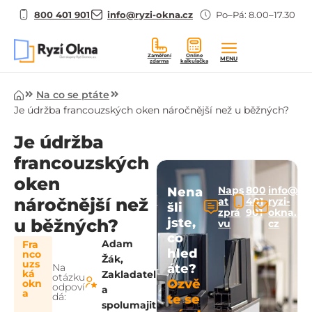
800 401 901
info@ryzi-okna.cz
Po–Pá: 8.00–17.30
Zaměření
Online
MENU
zdarma
kalkulačka
Úvod
Na co se ptáte
Je údržba francouzských oken náročnější než u běžných?
Je údržba
francouzských
oken
Naps
800
info@
Nena
náročnější než
at
401
ryzi-
šli
zprá
901
okna.
u běžných?
jste,
vu
cz
co
Adam
Fra
hled
nco
Žák,
uzs
Na
áte?
ká
Zakladatel
otázku
Ozvě
okn
odpoví
a
a
dá:
te se
spolumajit