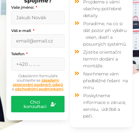
spojíme?
Projdeme s vámi
Vaše jméno:
všechny potřebné
detaily.
Poradíme, na co si
dát pozor při výběru
Váš e-mail:
oken, dveří a
posuvných systémů.
Zjistíte orientační
Telefon
termín dodání a
montáže.
Navrhneme vám
Odesláním formuláře
souhlasíte se
zásadami
předběžné řešení na
zpracování osobních údajů
míru.
a
obchodními podmínkami
.
Poskytneme
Chci
informace o záruce,
konzultaci
servisu, údržbě a
péči.