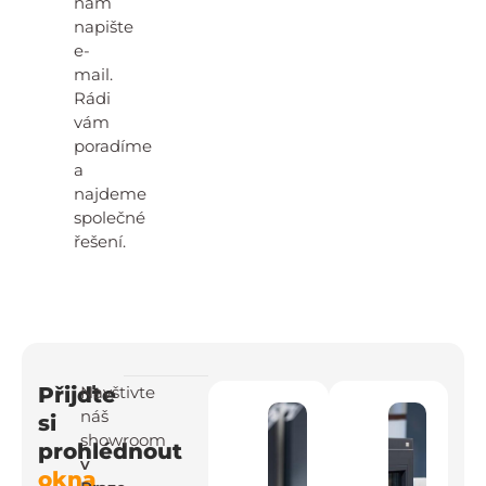
nám
napište
e-
mail.
Rádi
vám
poradíme
a
najdeme
společné
řešení.
Přijďte
Navštivte
náš
si
showroom
prohlédnout
v
okna