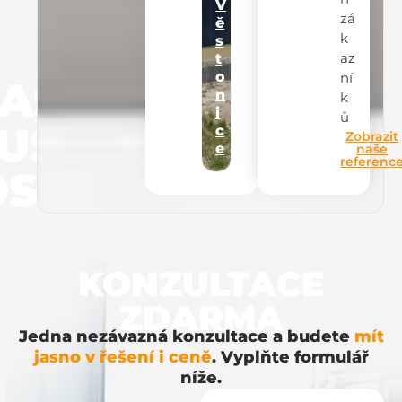
V
zá
ě
k
s
az
t
o
ní
AŠE
n
k
i
ů
UŠEN
c
Zobrazit
e
naše
referenc
STI
KONZULTACE
ZDARMA
Jedna nezávazná konzultace a budete
mít
jasno v řešení i ceně
. Vyplňte formulář
níže.