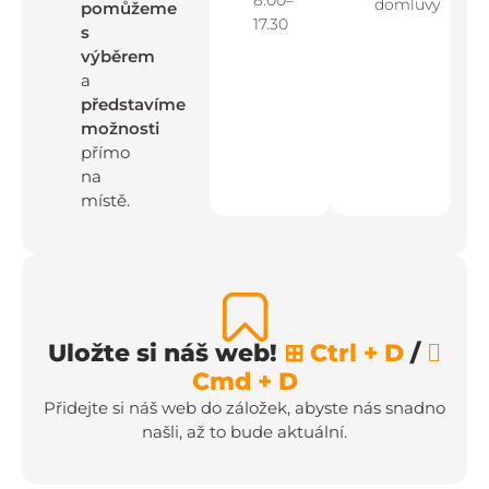
8.00–
domluvy
pomůžeme
17.30
s
výběrem
a
představíme
možnosti
přímo
na
místě.
Uložte si náš web!
⊞ Ctrl + D
/

Cmd + D
Přidejte si náš web do záložek, abyste nás snadno
našli, až to bude aktuální.