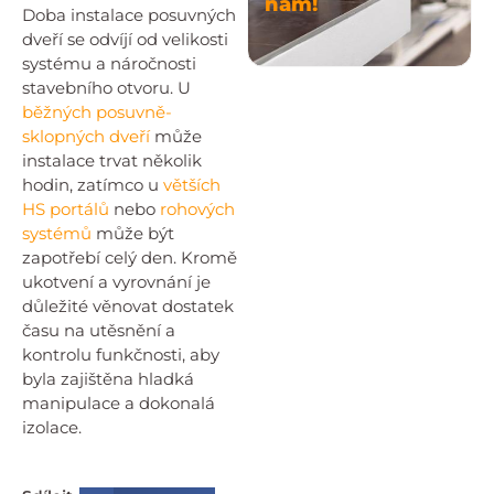
nám!
Doba instalace posuvných
dveří se odvíjí od velikosti
systému a náročnosti
stavebního otvoru. U
běžných posuvně-
sklopných dveří
může
instalace trvat několik
hodin, zatímco u
větších
HS portálů
nebo
rohových
systémů
může být
zapotřebí celý den. Kromě
ukotvení a vyrovnání je
důležité věnovat dostatek
času na utěsnění a
kontrolu funkčnosti, aby
byla zajištěna hladká
manipulace a dokonalá
izolace.