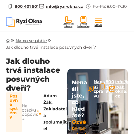
800 401 901
info@ryzi-okna.cz
Po–Pá: 8.00–17.30
Zaměření
Online
MENU
zdarma
kalkulačka
Úvod
Na co se ptáte
Jak dlouho trvá instalace posuvných dveří?
Jak dlouho
trvá instalace
posuvných
Naps
800
info@
Nena
dveří?
at
401
ryzi-
šli
zprá
901
okna.
jste,
Adam
Pos
vu
cz
uvn
co
Žák,
é
Na
hled
syst
Zakladatel
otázku
ém
odpovíd
áte?
a
y
á:
Ozvě
spolumajit
te se
el