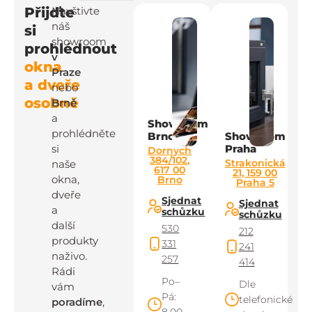
Přijďte
Navštivte
náš
si
showroom
prohlédnout
v
okna
Praze
a dveře
nebo
osobně
Brně
a
Showroom
prohlédněte
Brno
Showroom
si
Praha
Dornych
384/102,
Strakonická
naše
617 00
21, 159 00
okna,
Brno
Praha 5
dveře
Sjednat
Sjednat
a
schůzku
schůzku
další
530
212
produkty
331
241
naživo.
257
414
Rádi
Po–
Dle
vám
Pá:
telefonické
poradíme
,