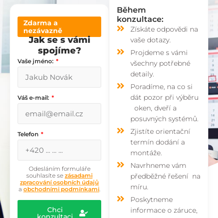
Během
konzultace:
Zdarma a
Získáte odpovědi na
nezávazně
Jak se s vámi
vaše dotazy.
spojíme?
Projdeme s vámi
Vaše jméno:
všechny potřebné
detaily.
Poradíme, na co si
dát pozor při výběru
Váš e-mail:
oken, dveří a
posuvných systémů.
Zjistíte orientační
Telefon
termín dodání a
montáže.
Navrhneme vám
Odesláním formuláře
souhlasíte se
zásadami
předběžné řešení na
zpracování osobních údajů
míru.
a
obchodními podmínkami
.
Poskytneme
Chci
informace o záruce,
konzultaci