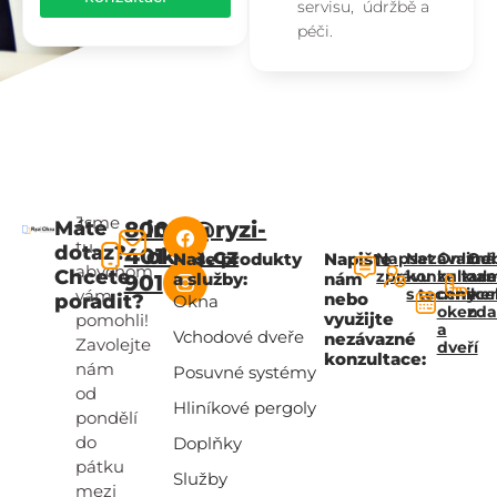
servisu, údržbě a
péči.
Jsme
Máte
800
info@ryzi-
tu,
dotaz?
401
okna.cz
Naše produkty
Napište
Napsat
Nezávazná
Online
Od
abychom
Chcete
zprávu
konzultac
kalkul
za
a služby:
nám
901
s technik
ceny
zce
vám
nebo
poradit?
Okna
oken
zd
využijte
pomohli!
a
Vchodové dveře
nezávazné
Zavolejte
dveří
konzultace:
nám
Posuvné systémy
od
Hliníkové pergoly
pondělí
do
Doplňky
pátku
Služby
mezi