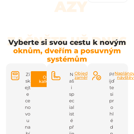
AZY
ZAČNĚTE UŽ DNES
Vyberte si svou cestu k novým
oknům, dveřím a posuvným
systémům
Objednat
Napláno
Zí
N
Př
Online
zaměření
návště
sk
aš
ijď
kalkulačka
ejt
i
te
e
sp
si
ce
ec
pr
no
ial
o
vo
ist
hl
u
é
é
na
př
d
bí
ije
n