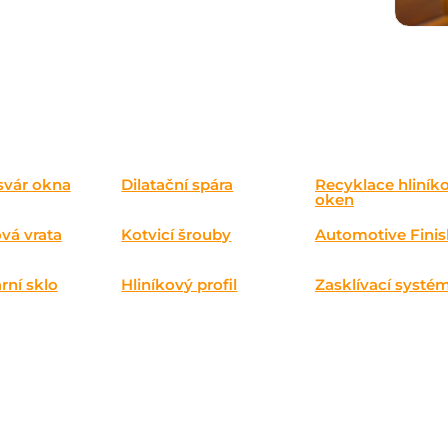
svár okna
Dilatační spára
Recyklace hliník
oken
vá vrata
Kotvicí šrouby
Automotive Finis
rní sklo
Hliníkový profil
Zasklívací systé