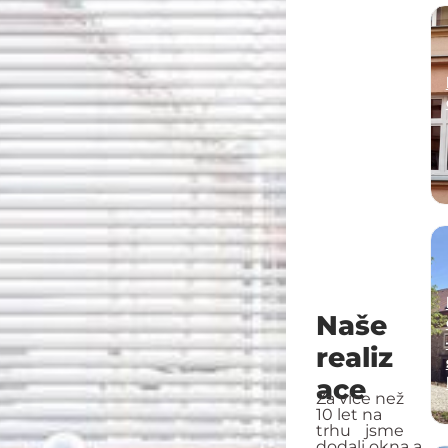
Naše
realiz
ace
Za více než
10 let na
trhu jsme
dodali okna a