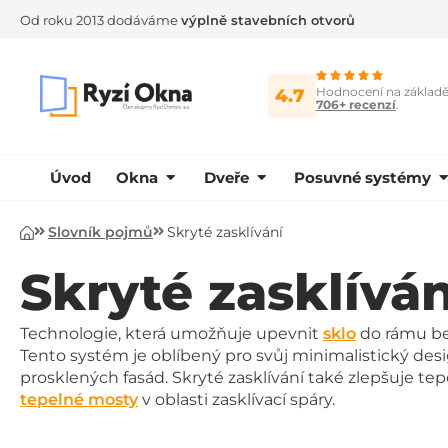
Od roku 2013 dodáváme
výplně stavebních otvorů
Hodnocení na základ
4.7
706+ recenzí
.
Úvod
Okna
Dveře
Posuvné systémy
Slovník pojmů
Skryté zasklívání
Úvod
Skryté zasklíván
Technologie, která umožňuje upevnit
sklo
do rámu bez
Tento systém je oblíbený pro svůj minimalistický des
prosklených fasád. Skryté zasklívání také zlepšuje tepe
tepelné mosty
v oblasti zasklívací spáry.