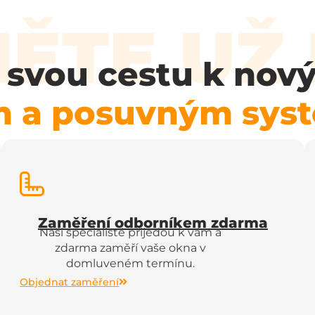
ĚTE UŽ
i svou cestu k no
m a posuvným sy
Zaměření odborníkem zdarma
Naši specialisté přijedou k vám a
zdarma zaměří vaše okna v
domluveném termínu.
Objednat zaměření