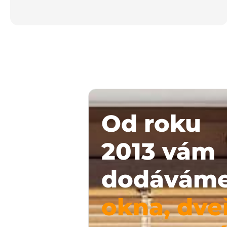
Od roku
2013 vám
dodávám
okna, dve