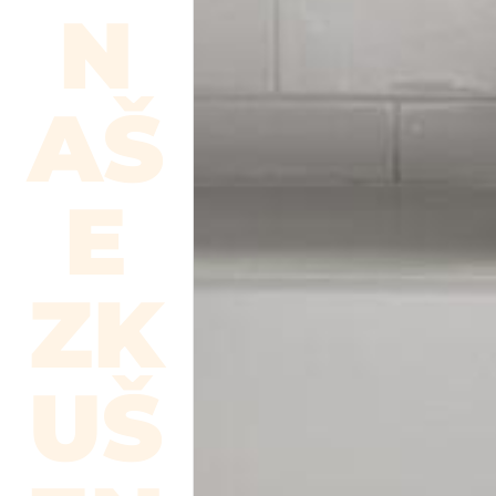
N
AŠ
E
ZK
UŠ