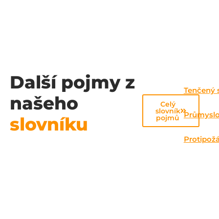
Další pojmy z
Tenčený 
našeho
Celý
slovník
Průmyslo
slovníku
pojmů
Protipožá