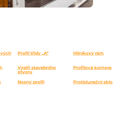
ových
Profil třidy „A“
Hliníkový rám
h
Výplň stavebního
Profilová komora
otvoru
m
Nosný profil
Protisluneční sklo