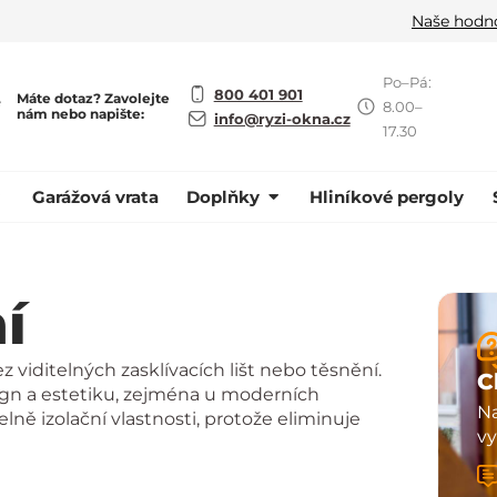
Naše hodn
Po–Pá:
800 401 901
Máte dotaz? Zavolejte
ě
8.00–
nám nebo napište:
info@ryzi-okna.cz
17.30
Garážová vrata
Doplňky
Hliníkové pergoly
í
 viditelných zasklívacích lišt nebo těsnění.
C
ign a estetiku, zejména u moderních
Na
lně izolační vlastnosti, protože eliminuje
vy