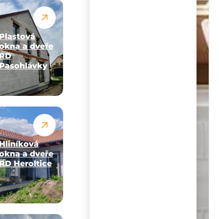
Plastová
okna a dveře
RD
Pasohlávky
Hliníková
okna a dveře
RD Heroltice