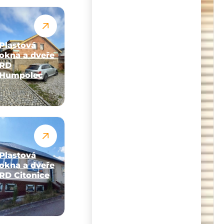
Plastová
okna a dveře
RD
Humpolec
Plastová
okna a dveře
RD Citonice