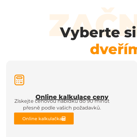
ZAČN
Vyberte s
dveří
Online kalkulace ceny
Získejte cenovou nabídku do 90 minut
přesně podle vašich požadavků.
Online kalkulačka