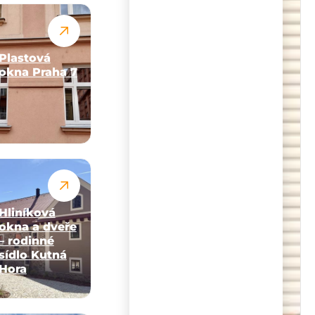
Plastová
okna Praha 7
Hliníková
okna a dveře
– rodinné
sídlo Kutná
Hora