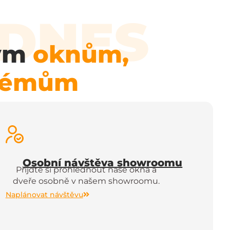
 DNES
vým
oknům,
stémům
Osobní návštěva showroomu
Přijďte si prohlédnout naše okna a
dveře osobně v našem showroomu.
Naplánovat návštěvu