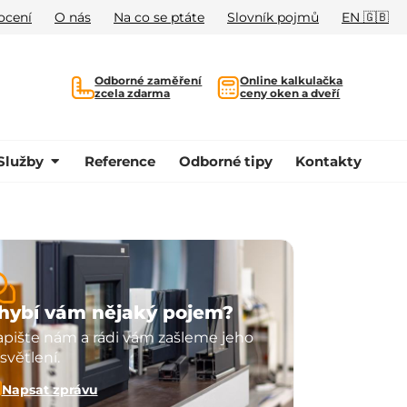
ocení
O nás
Na co se ptáte
Slovník pojmů
EN 🇬🇧
Odborné zaměření
Online kalkulačka
zcela zdarma
ceny oken a dveří
Služby
Reference
Odborné tipy
Kontakty
hybí vám nějaký pojem?
pište nám a rádi vám zašleme jeho
světlení.
Napsat zprávu