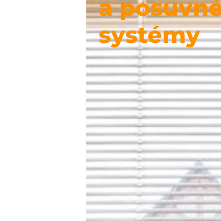
a posuvn
systémy