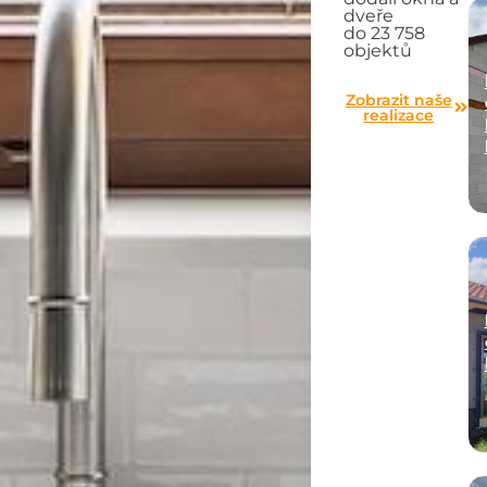
dveře
do 23 758
objektů
Zobrazit naše
realizace