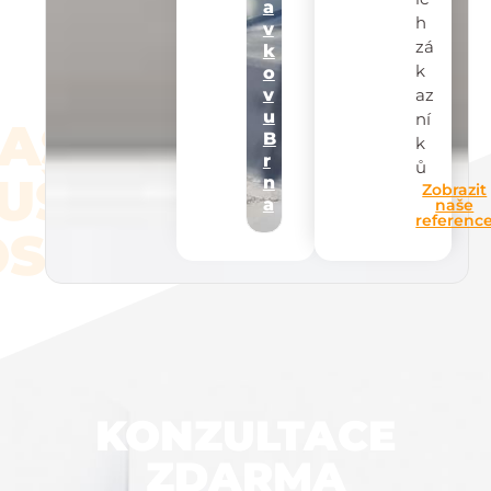
a
h
v
zá
k
k
o
az
v
u
ní
AŠE
B
k
r
ů
UŠEN
n
Zobrazit
a
naše
referenc
STI
KONZULTACE
ZDARMA