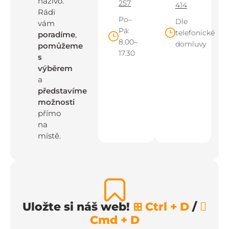
naživo.
257
414
Rádi
Po–
Dle
vám
Pá:
telefonické
poradíme
,
8.00–
domluvy
pomůžeme
17.30
s
výběrem
a
představíme
možnosti
přímo
na
místě.
Uložte si náš web!
⊞ Ctrl + D
/

Cmd + D