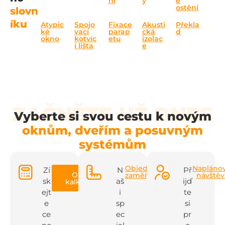
ní
y
e
ostění
slovn
íku
Atypic
Spojo
Fixace
Akusti
Překla
ké
vací
parap
cká
d
okno
kotvíc
etu
izolac
í lišta
e
ZAČNĚTE UŽ DNES
Vyberte si svou cestu k novým
oknům, dveřím a posuvným
systémům
Objednat
Napláno
Zí
N
Př
Online
zaměření
návště
sk
aš
ijď
kalkulačka
ejt
i
te
e
sp
si
ce
ec
pr