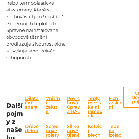
nebo termoplastické
elastomery, které si
zachovávají pružnost i při
extrémních teplotách.
Správně nainstalované
obvodové těsnění
prodlužuje životnost okna
a zvyšuje jeho izolační
schopnosti.
C
slo
Dilata
Vnitřn
Povrc
Teplý
Fixní
po
ční
í
hová
mezis
zaskle
Další
spára
žaluzi
úprav
kelní
ní
e
a RAL
rámeč
pojm
ek
y z
Dřevo
Scree
Siliko
Kotvic
Tepel
naše
dekor
nové
nové
í
ná
rolety
těsně
plech
izolac
ho