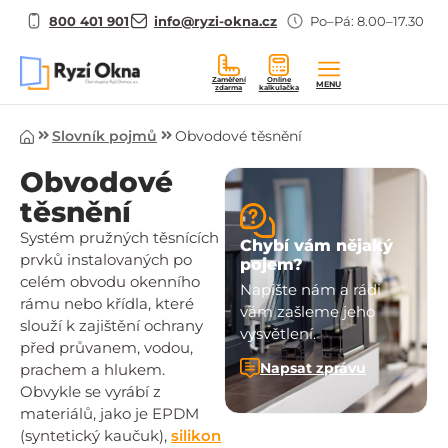
800 401 901
info@ryzi-okna.cz
Po–Pá: 8.00–17.30
Zaměření
Online
MENU
zdarma
kalkulačka
Úvod
Slovník pojmů
Obvodové těsnění
Obvodové
těsnění
Systém pružných těsnících
Chybí vám nějaký
prvků instalovaných po
pojem?
celém obvodu okenního
Napište nám a rádi
rámu nebo křídla, které
vám zašleme jeho
slouží k zajištění ochrany
vysvětlení.
před průvanem, vodou,
Napsat zprávu
prachem a hlukem.
Obvykle se vyrábí z
materiálů, jako je EPDM
(syntetický kaučuk),
silikon