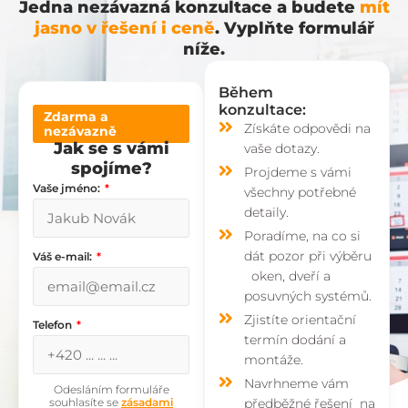
Jedna nezávazná konzultace a budete
mít
jasno v řešení i ceně
. Vyplňte formulář
níže.
Během
konzultace:
Zdarma a
Získáte odpovědi na
nezávazně
Jak se s vámi
vaše dotazy.
spojíme?
Projdeme s vámi
Vaše jméno:
všechny potřebné
detaily.
Poradíme, na co si
dát pozor při výběru
Váš e-mail:
oken, dveří a
posuvných systémů.
Zjistíte orientační
Telefon
termín dodání a
montáže.
Navrhneme vám
Odesláním formuláře
souhlasíte se
zásadami
předběžné řešení na