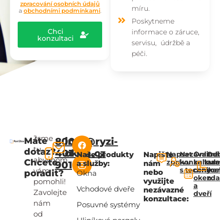
zpracování osobních údajů
míru.
a
obchodními podmínkami
.
Poskytneme
Chci
informace o záruce,
konzultaci
servisu, údržbě a
péči.
Jsme
Máte
800
info@ryzi-
tu,
dotaz?
401
okna.cz
Naše produkty
Napište
Napsat
Nezávazná
Online
Od
abychom
Chcete
zprávu
konzultac
kalkul
za
a služby:
nám
901
s technik
ceny
zce
vám
nebo
poradit?
Okna
oken
zd
využijte
pomohli!
a
Vchodové dveře
nezávazné
Zavolejte
dveří
konzultace:
nám
Posuvné systémy
od