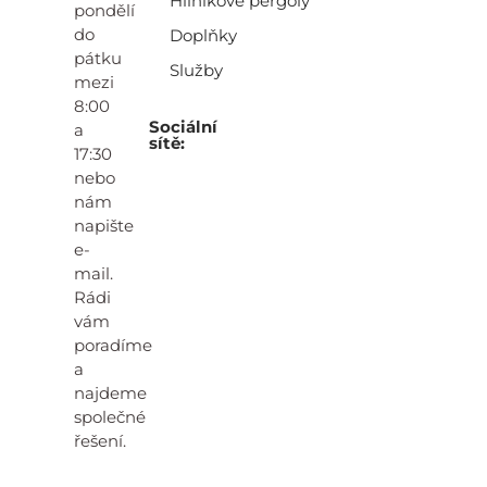
Hliníkové pergoly
pondělí
do
Doplňky
pátku
Služby
mezi
8:00
Sociální
a
sítě:
17:30
nebo
nám
napište
e-
mail.
Rádi
vám
poradíme
a
najdeme
společné
řešení.