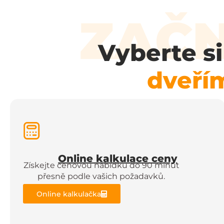
ZAČN
Vyberte s
dveří
Online kalkulace ceny
Získejte cenovou nabídku do 90 minut
přesně podle vašich požadavků.
Online kalkulačka