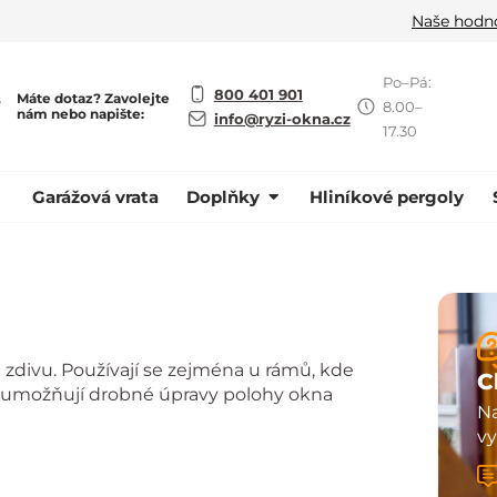
Naše hodn
Po–Pá:
800 401 901
Máte dotaz? Zavolejte
ě
8.00–
nám nebo napište:
info@ryzi-okna.cz
17.30
Garážová vrata
Doplňky
Hliníkové pergoly
 zdivu. Používají se zejména u rámů, kde
C
tu a umožňují drobné úpravy polohy okna
Na
vy