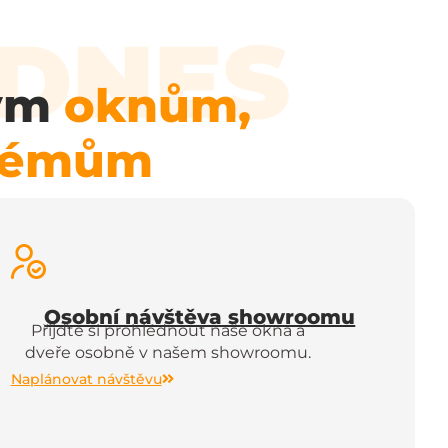
 DNES
vým
oknům,
stémům
Osobní návštěva showroomu
Přijďte si prohlédnout naše okna a
dveře osobně v našem showroomu.
Naplánovat návštěvu