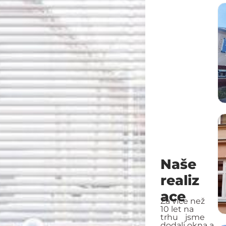
Naše
realiz
ace
Za více než
10 let na
trhu jsme
dodali okna a