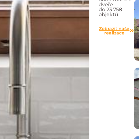
dveře
do 23 758
objektů
Zobrazit naše
realizace