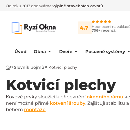
Od roku 2013 dodáváme
výplně stavebních otvorů
Hodnocení na základ
4.7
706+ recenzí
.
Úvod
Okna
Dveře
Posuvné systémy
Slovník pojmů
Kotvicí plechy
Úvod
Kotvicí plechy
Kovové prvky sloužící k připevnění
okenního rámu
ke
není možné přímé
kotvení šrouby
. Zajišťují stabili
během
montáže
.