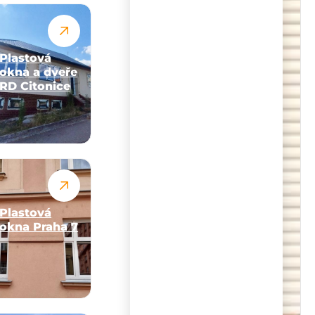
Plastová
okna a dveře
RD Citonice
Plastová
okna Praha 7