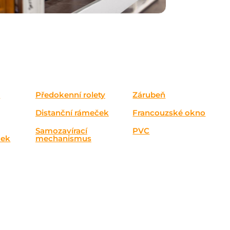
o
Předokenní rolety
Zárubeň
Distanční rámeček
Francouzské okno
Samozavírací
PVC
ček
mechanismus