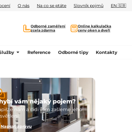
ocení
O nás
Na co se ptáte
Slovník pojmů
EN 🇬🇧
Odborné zaměření
Online kalkulačka
zcela zdarma
ceny oken a dveří
Služby
Reference
Odborné tipy
Kontakty
hybí vám nějaký pojem?
pište nám a rádi vám zašleme jeho
světlení.
Napsat zprávu