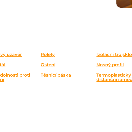
vý uzávěr
Rolety
Izolační trojskl
tál
Ostení
Nosný profil
dolnosti proti
Těsnicí páska
Termoplastický
ní
distanční ráme