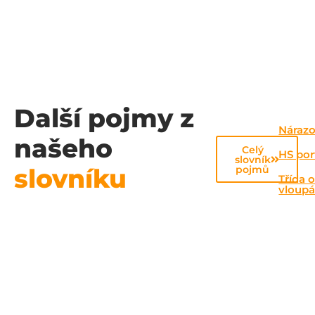
Další pojmy z
Nárazo
našeho
Celý
HS por
slovník
slovníku
pojmů
Třída o
vloupá