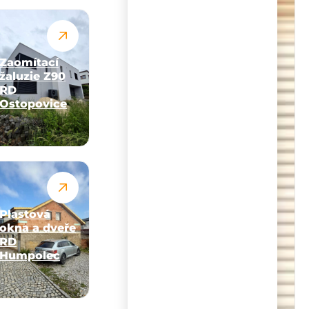
Zaomítací
žaluzie Z90
RD
Ostopovice
Plastová
okna a dveře
RD
Humpolec