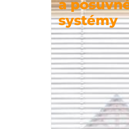
a posuvn
systémy