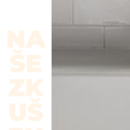
NA
ŠE
ZK
UŠ