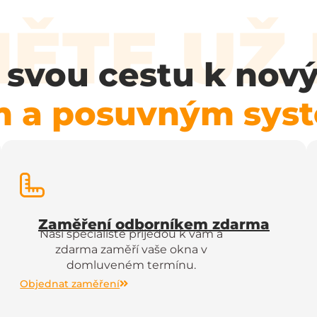
ĚTE UŽ
i svou cestu k no
m a posuvným sy
Zaměření odborníkem zdarma
Naši specialisté přijedou k vám a
zdarma zaměří vaše okna v
domluveném termínu.
Objednat zaměření