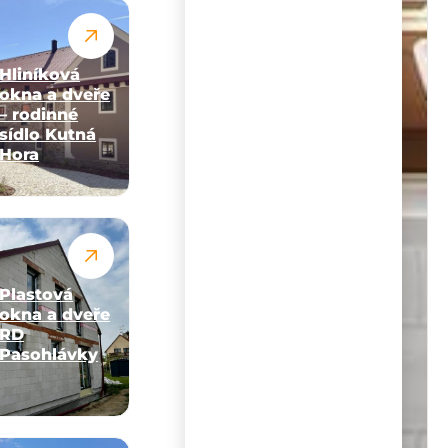
Hliníková
okna a dveře
– rodinné
sídlo Kutná
Hora
Plastová
okna a dveře
RD
Pasohlávky