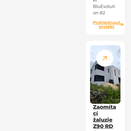
BluEvoluti
on 82
Prohlédnout
projekt
Zaomíta
cí
žaluzie
Z90 RD