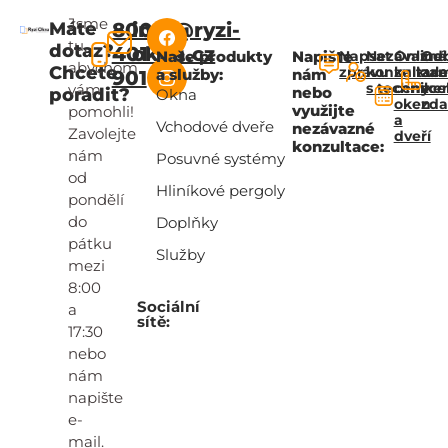
Jsme
Máte
800
info@ryzi-
tu,
dotaz?
401
okna.cz
Naše produkty
Napište
Napsat
Nezávazná
Online
Od
abychom
Chcete
zprávu
konzultac
kalkul
za
a služby:
nám
901
s technik
ceny
zce
vám
nebo
poradit?
Okna
oken
zd
využijte
pomohli!
a
Vchodové dveře
nezávazné
Zavolejte
dveří
konzultace:
nám
Posuvné systémy
od
Hliníkové pergoly
pondělí
do
Doplňky
pátku
Služby
mezi
8:00
Sociální
a
sítě:
17:30
nebo
nám
napište
e-
mail.