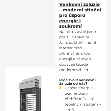
Venkovní žaluzie
– moderní stínění
pro úsporu
energie i
soukromí
Na této stavbě jsme
použili venkovní
žaluzie, které chrání
interiér před
přehříváním, šetří
energii a zároveň
dodávají fasádě
moderní vzhled.
Proč zvolit venkovní
žaluzie od nás?
Úspora energie –
účinně brání
přehřívání v létě i
tepelným ztrátám v
zimě.