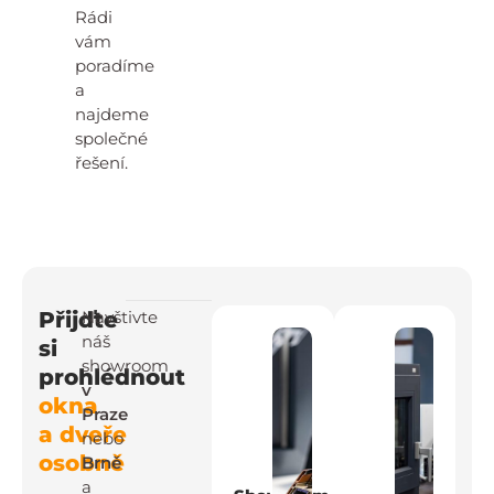
Rádi
vám
poradíme
a
najdeme
společné
řešení.
Přijďte
Navštivte
náš
si
showroom
prohlédnout
v
okna
Praze
a dveře
nebo
osobně
Brně
a