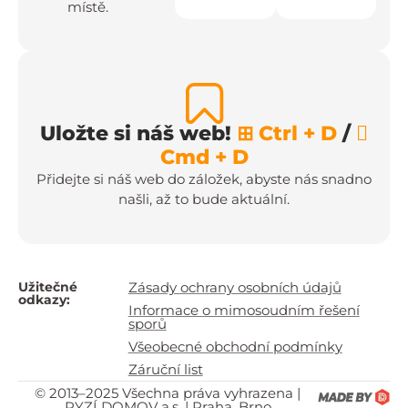
místě.
Uložte si náš web!
⊞ Ctrl + D
/

Cmd + D
Přidejte si náš web do záložek, abyste nás snadno
našli, až to bude aktuální.
Užitečné
Zásady ochrany osobních údajů
odkazy:
Informace o mimosoudním řešení
sporů
Všeobecné obchodní podmínky
Záruční list
© 2013–2025 Všechna práva vyhrazena |
RYZÍ DOMOV a.s. | Praha, Brno