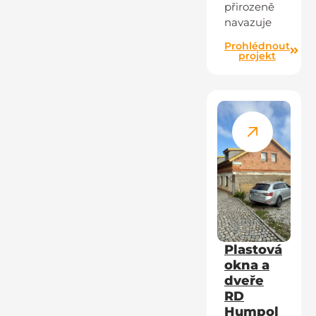
přirozeně
navazuje
Prohlédnout
projekt
Plastová
okna a
dveře
RD
Humpol