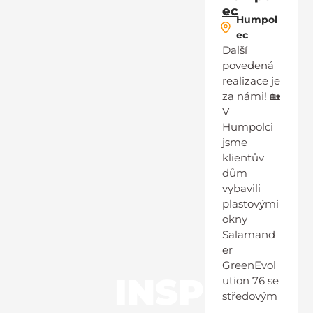
ec
Humpol
ec
Další
povedená
realizace je
za námi! 🏡
V
Humpolci
jsme
klientův
dům
vybavili
plastovými
okny
Salamand
er
GreenEvol
INSP
ution 76 se
středovým