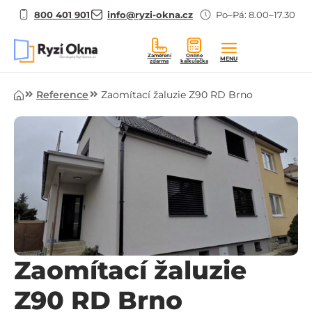
800 401 901
info@ryzi-okna.cz
Po–Pá: 8.00–17.30
Zaměření
Online
MENU
zdarma
kalkulačka
Úvod
Reference
Zaomítací žaluzie Z90 RD Brno
Zaomítací žaluzie
Z90 RD Brno