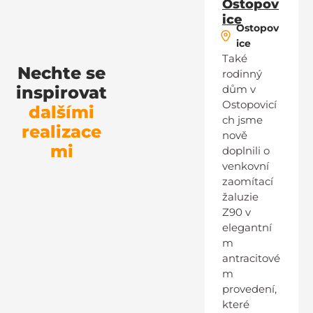
Ostopov
ice
Ostopov
ice
Také
Nechte se
rodinný
inspirovat
dům v
Ostopovicí
dalšími
ch jsme
realizace
nově
mi
doplnili o
venkovní
zaomítací
žaluzie
Z90 v
elegantní
m
antracitové
m
provedení,
které