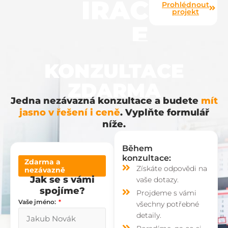
IRAC
Prohlédnout
projekt
E
KONZULTACE
ZDARMA
Jedna nezávazná konzultace a budete
mít
jasno v řešení i ceně
. Vyplňte formulář
níže.
Během
konzultace:
Zdarma a
Získáte odpovědi na
nezávazně
Jak se s vámi
vaše dotazy.
spojíme?
Projdeme s vámi
Vaše jméno:
všechny potřebné
detaily.