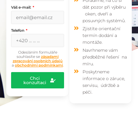
Poradíme, na co si
dát pozor při výběru
Váš e-mail:
oken, dveří a
posuvných systémů.
Zjistíte orientační
Telefon
termín dodání a
montáže.
Navrhneme vám
Odesláním formuláře
souhlasíte se
zásadami
předběžné řešení na
zpracování osobních údajů
míru.
a
obchodními podmínkami
.
Poskytneme
Chci
informace o záruce,
konzultaci
servisu, údržbě a
péči.