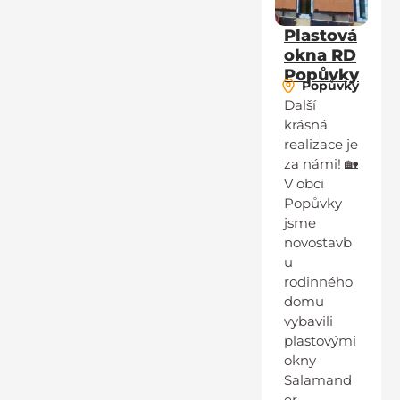
Plastová
okna RD
Popůvky
Popůvky
Další
krásná
realizace je
za námi! 🏡
V obci
Popůvky
jsme
novostavb
u
rodinného
domu
vybavili
plastovými
okny
Salamand
er