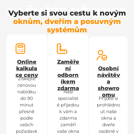
ZAČNĚTE UŽ DNES
Vyberte si svou cestu k novým
oknům, dveřím a posuvným
systémům
Online
Zaměře
kalkula
ní
Osobní
ce ceny
odborn
návštěv
Získejte
íkem
a
cenovou
zdarma
showro
nabídku
Naši
omu
do 90
specialist
Přijďte si
minut
é přijedou
prohlédno
přesně
k vám a
ut naše
podle
zdarma
okna a
vašich
zaměří
dveře
požadavk
vaše okna
osobně v