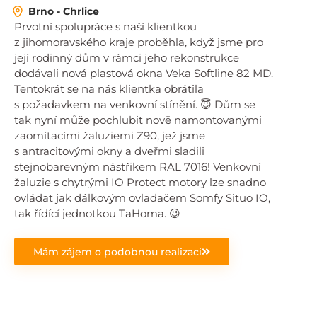
Brno - Chrlice
Prvotní spolupráce s naší klientkou
z jihomoravského kraje proběhla, když jsme pro
její rodinný dům v rámci jeho rekonstrukce
dodávali nová plastová okna Veka Softline 82 MD.
Tentokrát se na nás klientka obrátila
s požadavkem na venkovní stínění. 😇 Dům se
tak nyní může pochlubit nově namontovanými
zaomítacími žaluziemi Z90, jež jsme
s antracitovými okny a dveřmi sladili
stejnobarevným nástřikem RAL 7016! Venkovní
žaluzie s chytrými IO Protect motory lze snadno
ovládat jak dálkovým ovladačem Somfy Situo IO,
tak řídící jednotkou TaHoma. 😉
Mám zájem o podobnou realizaci