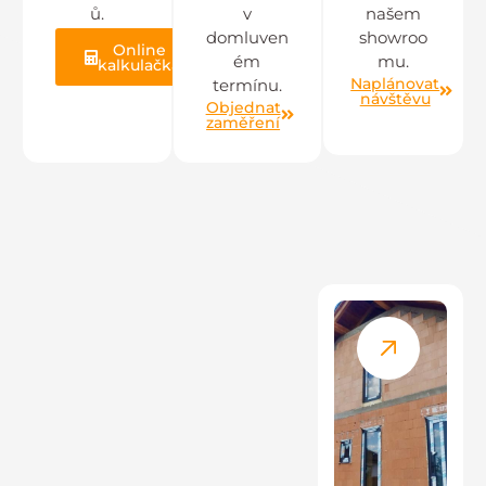
ů.
v
našem
domluven
showroo
Online
ém
mu.
kalkulačka
Naplánovat
termínu.
návštěvu
Objednat
zaměření