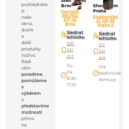
Showroom
prohlédněte
Brno
Showroom
si
Praha
Dornych
384/102,
Strakonická
naše
617 00
21, 159 00
okna,
Brno
Praha 5
dveře
Sjednat
Sjednat
a
schůzku
schůzku
další
530
212
produkty
331
241
naživo.
257
414
Rádi
Po–
Dle
vám
Pá:
telefonické
poradíme
,
8.00–
domluvy
pomůžeme
17.30
s
výběrem
a
představíme
možnosti
přímo
na