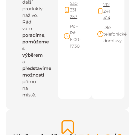
další
530
212
produkty
331
241
naživo.
257
414
Rádi
Po–
Dle
vám
Pá:
telefonické
poradíme
,
8.00–
domluvy
pomůžeme
17.30
s
výběrem
a
představíme
možnosti
přímo
na
místě.