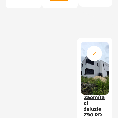
Zaomíta
cí
žaluzie
Z90 RD