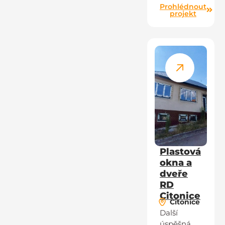
Prohlédnout
projekt
Plastová
okna a
dveře
RD
Citonice
Citonice
Další
úspěšná