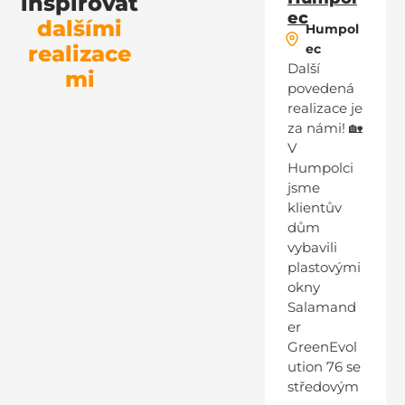
inspirovat
ec
dalšími
Humpol
realizace
ec
Další
mi
povedená
realizace je
za námi! 🏡
V
Humpolci
jsme
klientův
dům
vybavili
plastovými
okny
Salamand
er
GreenEvol
ution 76 se
středovým