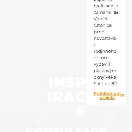
realizace je
za námi! 🏡
V obci
Citonice
jsme
novostavb
u
rodinného
domu
vybavili
plastovými
INSP
okny Veka
Softline 82
IRAC
Prohlédnout
projekt
E
KONZULTACE