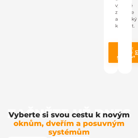
výrazně
zlepšuje
akustický
komfort.
Poptat
Prohléd
stejný
produ
produkt
ZAČNĚTE UŽ DNES
Vyberte si svou cestu k novým
oknům, dveřím a posuvným
systémům