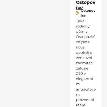
Ostopov
ice
Ostopov
ice
Také
rodinný
dům v
Ostopovicí
ch jsme
nově
doplnili o
venkovní
zaomítací
žaluzie
Z90 v
elegantní
m
antracitové
m
provedení,
které