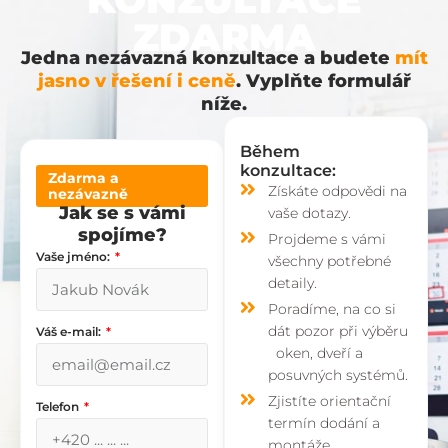
ZDARMA
Jedna nezávazná konzultace a budete
mít
jasno v řešení i ceně
. Vyplňte formulář
níže.
Během
konzultace:
Zdarma a
Získáte odpovědi na
nezávazně
Jak se s vámi
vaše dotazy.
spojíme?
Projdeme s vámi
Vaše jméno:
všechny potřebné
detaily.
Poradíme, na co si
dát pozor při výběru
Váš e-mail:
oken, dveří a
posuvných systémů.
Zjistíte orientační
Telefon
termín dodání a
montáže.