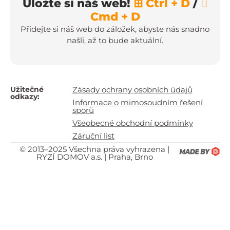
Uložte si náš web!
⊞ Ctrl + D
/

Cmd + D
Přidejte si náš web do záložek, abyste nás snadno
našli, až to bude aktuální.
Užitečné
Zásady ochrany osobních údajů
odkazy:
Informace o mimosoudním řešení
sporů
Všeobecné obchodní podmínky
Záruční list
© 2013–2025 Všechna práva vyhrazena |
RYZÍ DOMOV a.s. | Praha, Brno