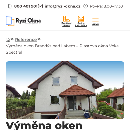
800 401 901
info@ryzi-okna.cz
Po–Pá: 8.00–17.30
Zaměření
Online
MENU
zdarma
kalkulačka
Úvod
Reference
Výměna oken Brandýs nad Labem – Plastová okna Veka
Spectral
Výměna oken