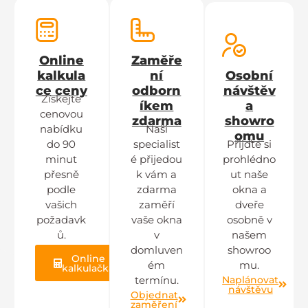
Online
Zaměře
kalkula
ní
Osobní
ce ceny
odborn
návštěv
Získejte
íkem
a
cenovou
zdarma
showro
nabídku
Naši
omu
do 90
specialist
Přijďte si
minut
é přijedou
prohlédno
přesně
k vám a
ut naše
podle
zdarma
okna a
vašich
zaměří
dveře
požadavk
vaše okna
osobně v
ů.
v
našem
domluven
showroo
Online
ém
mu.
kalkulačka
Naplánovat
termínu.
návštěvu
Objednat
zaměření