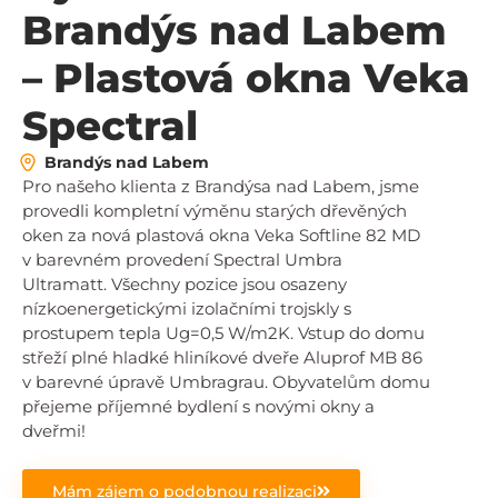
Brandýs nad Labem
– Plastová okna Veka
Spectral
Brandýs nad Labem
Pro našeho klienta z Brandýsa nad Labem, jsme
provedli kompletní výměnu starých dřevěných
oken za nová plastová okna Veka Softline 82 MD
v barevném provedení Spectral Umbra
Ultramatt. Všechny pozice jsou osazeny
nízkoenergetickými izolačními trojskly s
prostupem tepla Ug=0,5 W/m2K. Vstup do domu
střeží plné hladké hliníkové dveře Aluprof MB 86
v barevné úpravě Umbragrau. Obyvatelům domu
přejeme příjemné bydlení s novými okny a
dveřmi!
Mám zájem o podobnou realizaci