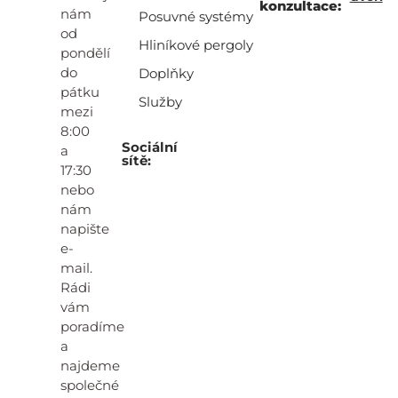
konzultace:
nám
Posuvné systémy
od
Hliníkové pergoly
pondělí
do
Doplňky
pátku
Služby
mezi
8:00
Sociální
a
sítě:
17:30
nebo
nám
napište
e-
mail.
Rádi
vám
poradíme
a
najdeme
společné