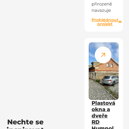
přirozeně
navazuje
Prohlédnout
projekt
Plastová
okna a
dveře
Nechte se
RD
Humpol