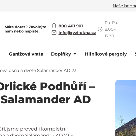
Naše hodn
Po–Pá:
800 401 901
Máte dotaz? Zavolejte
ě
8.00–
nám nebo napište:
info@ryzi-okna.cz
17.30
Garážová vrata
Doplňky
Hliníkové pergoly
stová okna a dveře Salamander AD 73
rlické Podhůří –
e Salamander AD
ří, jsme provedli kompletní
na a dveře Salamander AD 73 v