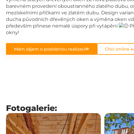
barevném provedení oboustranného zlatého dubu, osa
meziskelními příčkami ve zlatém dubu. Design varian
ducha původních dřevěných oken a výměna oken vd
především přinese nemalé úspory při vytápění
Př
okny!
Mám zájem o podobnou realizaci
Chci online k
Fotogalerie: