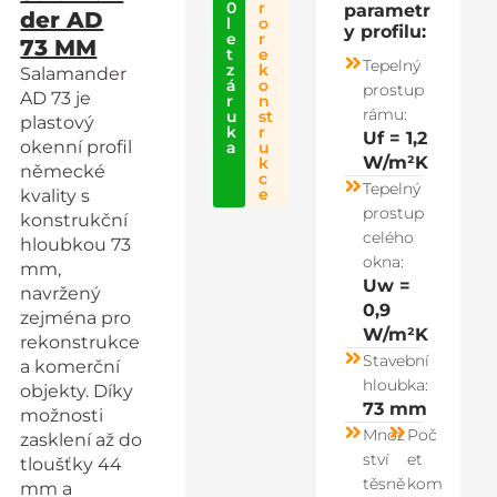
0
r
parametr
der AD
l
o
y profilu:
e
r
73 MM
t
e
Tepelný
z
k
Salamander
á
o
prostup
AD 73 je
r
n
rámu:
u
st
plastový
k
r
Uf = 1,2
okenní profil
a
u
W/m²K
k
německé
c
Tepelný
e
kvality s
prostup
konstrukční
celého
hloubkou 73
okna:
mm,
Uw =
navržený
0,9
zejména pro
W/m²K
rekonstrukce
Stavební
a komerční
hloubka:
objekty. Díky
73 mm
možnosti
Množ
Poč
zasklení až do
ství
et
tloušťky 44
těsně
kom
mm a