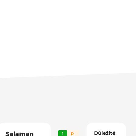
Salaman
Důležité
1
P