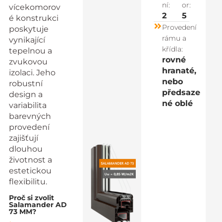
ní:
or:
vícekomorov
2
5
é konstrukci
Provedení
poskytuje
rámu a
vynikající
křídla:
tepelnou a
rovné
zvukovou
hranaté,
izolaci. Jeho
nebo
robustní
předsaze
design a
né oblé​
variabilita
barevných
provedení
zajišťují
dlouhou
životnost a
estetickou
flexibilitu.
Proč si zvolit
Salamander AD
73 MM?