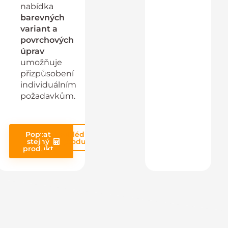
nabídka
barevných
variant a
povrchových
úprav
umožňuje
přizpůsobení
individuálním
požadavkům.
Poptat
Prohlédnout
stejný
produkt
produkt