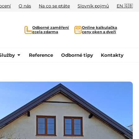
ocení
O nás
Na co se ptáte
Slovník pojmů
EN 🇬🇧
Odborné zaměření
Online kalkulačka
zcela zdarma
ceny oken a dveří
Služby
Reference
Odborné tipy
Kontakty