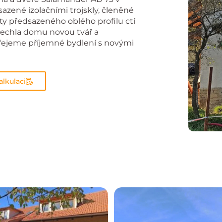
zené izolačními trojskly, členěné
ty předsazeného oblého profilu ctí
echla domu novou tvář a
ejeme příjemné bydlení s novými
alkulaci