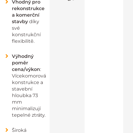
Vhodný pro
rekonstrukce
a komerční
stavby
díky
své
konstrukční
flexibilitě.
Výhodný
poměr
cena/výkon
:
Vícekomorová
konstrukce a
stavební
hloubka 73
mm
minimalizují
tepelné ztráty.
Široká