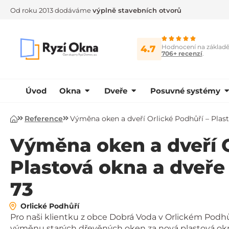
Od roku 2013 dodáváme
výplně stavebních otvorů
Hodnocení na základ
4.7
706+ recenzí
.
Úvod
Okna
Dveře
Posuvné systémy
Reference
Výměna oken a dveří Orlické Podhůří – Pla
Úvod
Výměna oken a dveří O
Plastová okna a dveř
73
Orlické Podhůří
Pro naši klientku z obce Dobrá Voda v Orlickém Podhů
výměnu starých dřevěných oken za nová plastová ok