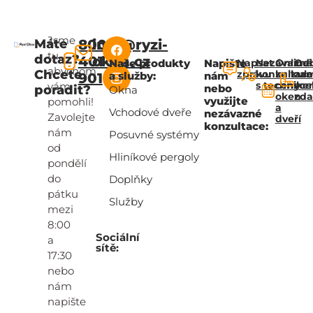
Jsme
Máte
800
info@ryzi-
tu,
dotaz?
401
okna.cz
Naše produkty
Napište
Napsat
Nezávazná
Online
Od
abychom
Chcete
zprávu
konzultac
kalkul
za
a služby:
nám
901
s technik
ceny
zce
vám
nebo
poradit?
Okna
oken
zd
využijte
pomohli!
a
Vchodové dveře
nezávazné
Zavolejte
dveří
konzultace:
nám
Posuvné systémy
od
Hliníkové pergoly
pondělí
do
Doplňky
pátku
Služby
mezi
8:00
Sociální
a
sítě:
17:30
nebo
nám
napište