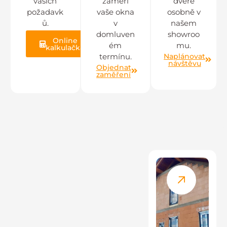
vašich
zaměří
dveře
požadavk
vaše okna
osobně v
ů.
v
našem
domluven
showroo
Online
ém
mu.
kalkulačka
Naplánovat
termínu.
návštěvu
Objednat
zaměření