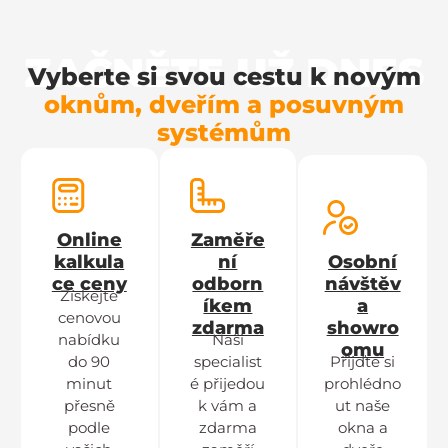
ZAČNĚTE UŽ DNES
Vyberte si svou cestu k novým
oknům, dveřím a posuvným
systémům
Online
Zaměře
kalkula
ní
Osobní
ce ceny
odborn
návštěv
Získejte
íkem
a
cenovou
zdarma
showro
nabídku
Naši
omu
do 90
specialist
Přijďte si
minut
é přijedou
prohlédno
přesně
k vám a
ut naše
podle
zdarma
okna a