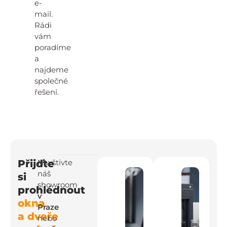
e-
mail.
Rádi
vám
poradíme
a
najdeme
společné
řešení.
Přijďte
Navštivte
náš
si
showroom
prohlédnout
v
okna
Praze
a dveře
nebo