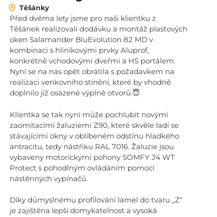
Těšánky
Před dvěma lety jsme pro naši klientku z
Těšánek realizovali dodávku a montáž plastových
oken Salamander BluEvolution 82 MD v
kombinaci s hliníkovými prvky Aluprof,
konkrétně vchodovými dveřmi a HS portálem.
Nyní se na nás opět obrátila s požadavkem na
realizaci venkovního stínění, které by vhodně
doplnilo již osazené výplně otvorů.😇
Klientka se tak nyní může pochlubit novými
zaomítacími žaluziemi Z90, které skvěle ladí se
stávajícími okny v oblíbeném odstínu hladkého
antracitu, tedy nástřiku RAL 7016. Žaluzie jsou
vybaveny motorickými pohony SOMFY J4 WT
Protect s pohodlným ovládáním pomocí
nástěnných vypínačů.
Díky důmyslnému profilování lamel do tvaru „Z“
je zajištěna lepší domykatelnost a vysoká