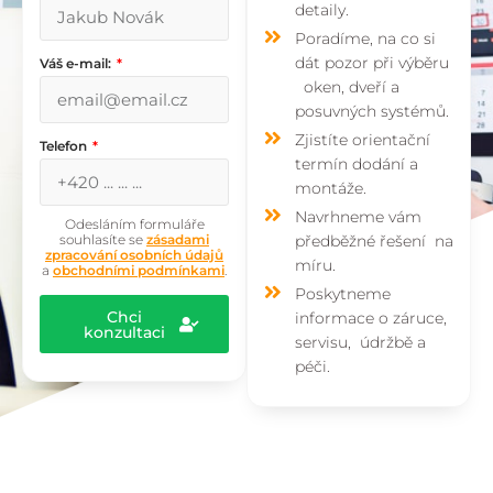
detaily.
Poradíme, na co si
dát pozor při výběru
Váš e-mail:
oken, dveří a
posuvných systémů.
Zjistíte orientační
Telefon
termín dodání a
montáže.
Navrhneme vám
Odesláním formuláře
souhlasíte se
zásadami
předběžné řešení na
zpracování osobních údajů
míru.
a
obchodními podmínkami
.
Poskytneme
Chci
informace o záruce,
konzultaci
servisu, údržbě a
péči.