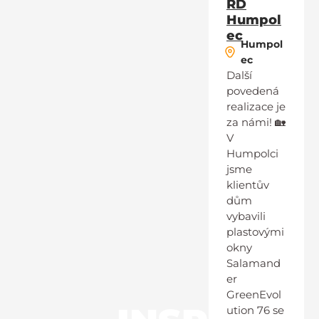
RD
Humpol
ec
Humpol
ec
Další
povedená
realizace je
za námi! 🏡
V
Humpolci
jsme
klientův
dům
vybavili
plastovými
okny
Salamand
er
GreenEvol
ution 76 se