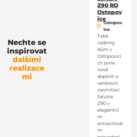
Z90 RD
Ostopov
ice
Ostopov
ice
Také
Nechte se
rodinný
inspirovat
dům v
Ostopovicí
dalšími
ch jsme
realizace
nově
mi
doplnili o
venkovní
zaomítací
žaluzie
Z90 v
elegantní
m
antracitové
m
provedení,