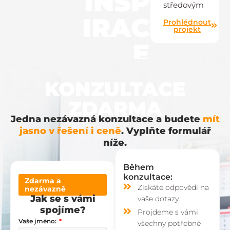
INSP
středovým
IRAC
Prohlédnout
projekt
E
KONZULTACE
ZDARMA
Jedna nezávazná konzultace a budete
mít
jasno v řešení i ceně
. Vyplňte formulář
níže.
Během
konzultace:
Zdarma a
Získáte odpovědi na
nezávazně
Jak se s vámi
vaše dotazy.
spojíme?
Projdeme s vámi
Vaše jméno:
všechny potřebné