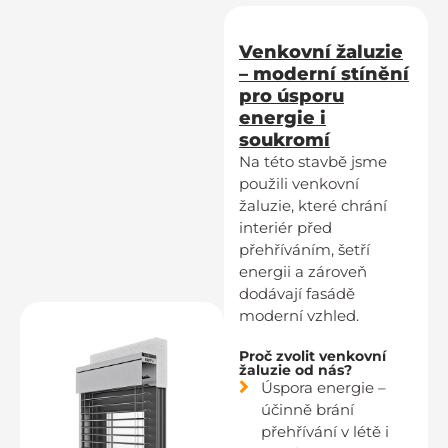
Venkovní žaluzie
– moderní stínění
pro úsporu
energie i
soukromí
Na této stavbě jsme
použili venkovní
žaluzie, které chrání
interiér před
přehříváním, šetří
energii a zároveň
dodávají fasádě
moderní vzhled.
Proč zvolit venkovní
žaluzie od nás?
Úspora energie –
účinně brání
přehřívání v létě i