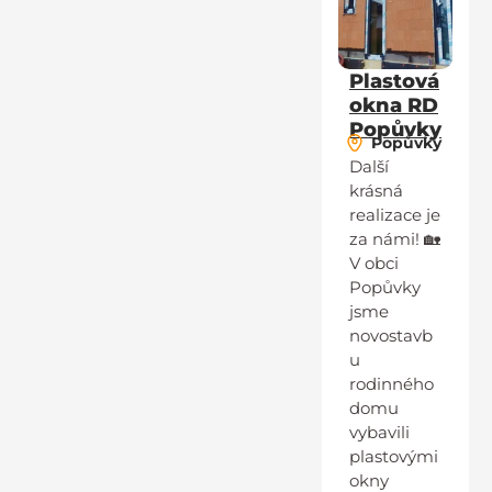
Plastová
okna RD
Popůvky
Popůvky
Další
krásná
realizace je
za námi! 🏡
V obci
Popůvky
jsme
novostavb
u
rodinného
domu
vybavili
plastovými
okny