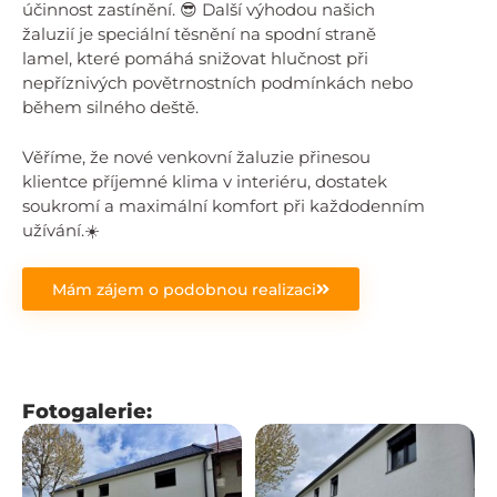
účinnost zastínění. 😎 Další výhodou našich
žaluzií je speciální těsnění na spodní straně
lamel, které pomáhá snižovat hlučnost při
nepříznivých povětrnostních podmínkách nebo
během silného deště.
Věříme, že nové venkovní žaluzie přinesou
klientce příjemné klima v interiéru, dostatek
soukromí a maximální komfort při každodenním
užívání.☀️
Mám zájem o podobnou realizaci
Fotogalerie: