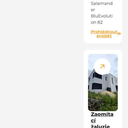
Salamand
er
BluEvoluti
on 82
Prohlédnout
projekt
Zaomíta
cí
žaluzie