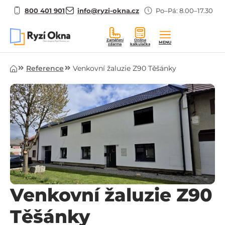
800 401 901
info@ryzi-okna.cz
Po–Pá: 8.00–17.30
Zaměření
Online
MENU
zdarma
kalkulačka
Úvod
Reference
Venkovní žaluzie Z90 Těšánky
Venkovní žaluzie Z90
Těšánky