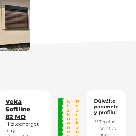
Veka
Důležité
1
N
P
0
í
r
parametr
Softline
l
z
o
y profilu:
e
k
r
82 MD
t
o
e
Tepelný
z
e
k
Nízkoenerget
á
n
o
prostup
ický
r
e
n
rámu:
u
r
s