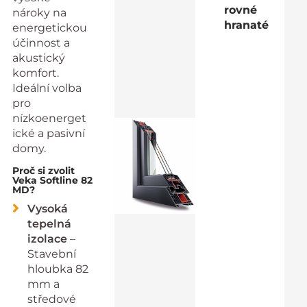
rovné
nároky na
hranaté
energetickou
účinnost a
akustický
komfort.
Ideální volba
pro
nízkoenerget
ické a pasivní
domy.
Proč si zvolit
Veka Softline 82
MD?
Vysoká
tepelná
izolace
–
Stavební
hloubka 82
mm a
středové