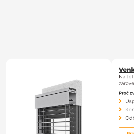
Venk
Na tét
zárove
Proč z
Úsp
Kom
Odb
Pr