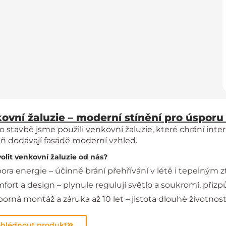
ovní žaluzie – moderní stínění pro úsporu
o stavbě jsme použili venkovní žaluzie, které chrání inter
ň dodávají fasádě moderní vzhled.
volit venkovní žaluzie od nás?
ora energie – účinně brání přehřívání v létě i tepelným z
fort a design – plynule regulují světlo a soukromí, při
orná montáž a záruka až 10 let – jistota dlouhé životno
ohlédnout produkt