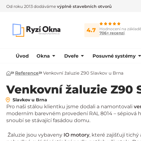
Od roku 2013 dodáváme
výplně stavebních otvorů
Hodnocení na základ
4.7
706+ recenzí
.
Úvod
Okna
Dveře
Posuvné systémy
Reference
Venkovní žaluzie Z90 Slavkov u Brna
Úvod
Venkovní žaluzie Z90 
Slavkov u Brna
Pro naši stálou klientku jsme dodali a namontovali
ve
moderním barevném provedení RAL 8014 – sépiová hn
snoubí se stávající fasádou domu.
Žaluzie jsou vybaveny
IO motory
, které zajišťují tic