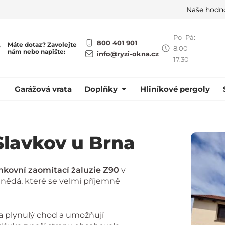
Naše hodn
Po–Pá:
800 401 901
Máte dotaz? Zavolejte
ě
8.00–
nám nebo napište:
info@ryzi-okna.cz
17.30
Garážová vrata
Doplňky
Hliníkové pergoly
Slavkov u Brna
nkovní zaomítací žaluzie Z90
v
ědá, které se velmi příjemně
hý a plynulý chod a umožňují