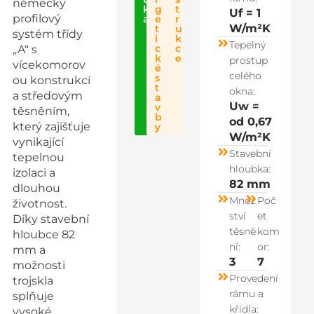
německý
k
g
t
Uf = 1
profilový
a
e
r
W/m²K
t
u
systém třídy
i
k
Tepelný
c
c
„A“ s
k
e
prostup
vícekomorov
é
celého
s
ou konstrukcí
t
okna:
a středovým
a
Uw =
v
těsněním,
b
od 0,67
který zajišťuje
y
W/m²K
vynikající
Stavební
tepelnou
hloubka:
izolaci a
82 mm
dlouhou
Množ
Poč
životnost.
ství
et
Díky stavební
těsně
kom
hloubce 82
ní:
or:
mm a
3
7
možnosti
Provedení
trojskla
rámu a
splňuje
křídla:
vysoké