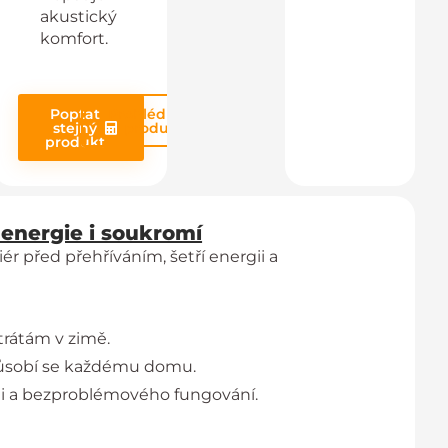
akustický
komfort.
Poptat
Prohlédnout
stejný
produkt
produkt
 energie i soukromí
iér před přehříváním, šetří energii a
trátám v zimě.
způsobí se každému domu.
sti a bezproblémového fungování.