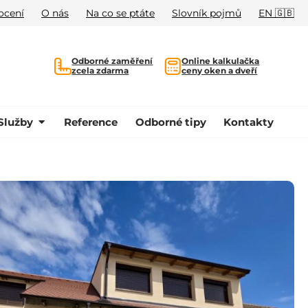
ocení
O nás
Na co se ptáte
Slovník pojmů
EN 🇬🇧
Odborné zaměření
Online kalkulačka
zcela zdarma
ceny oken a dveří
Služby
Reference
Odborné tipy
Kontakty