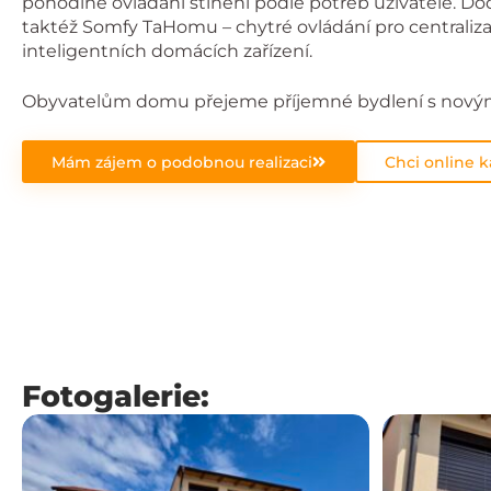
pohodlné ovládání stínění podle potřeb uživatele. Do
taktéž Somfy TaHomu – chytré ovládání pro centralizac
inteligentních domácích zařízení.
Obyvatelům domu přejeme příjemné bydlení s novými
Mám zájem o podobnou realizaci
Chci online k
Fotogalerie: