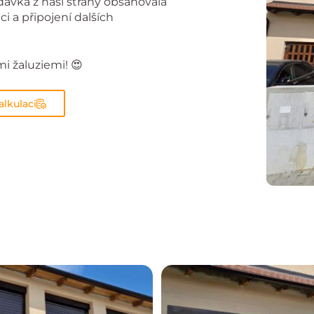
dávka z naší strany obsahovala
i a připojení dalších
 žaluziemi! 😍
alkulaci