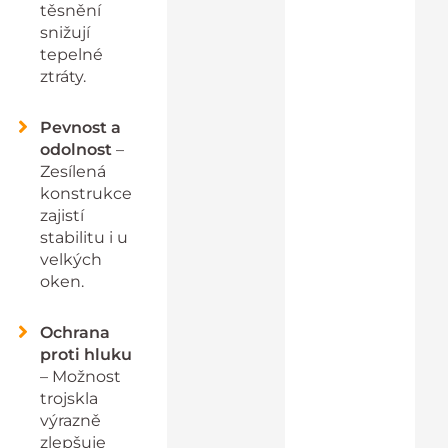
těsnění
snižují
tepelné
ztráty.
Pevnost a
odolnost
–
Zesílená
konstrukce
zajistí
stabilitu i u
velkých
oken.
Ochrana
proti hluku
– Možnost
trojskla
výrazně
zlepšuje