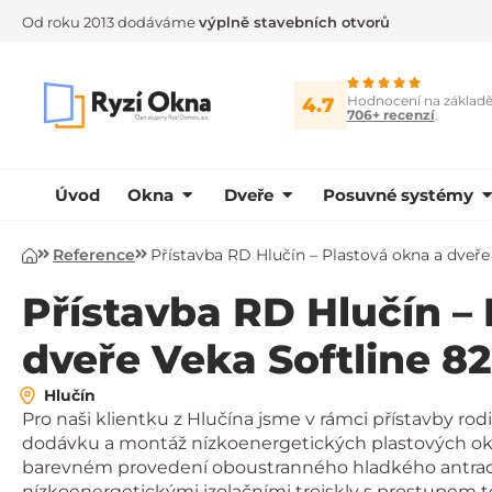
Od roku 2013 dodáváme
výplně stavebních otvorů
Hodnocení na základ
4.7
706+ recenzí
.
Úvod
Okna
Dveře
Posuvné systémy
Reference
Přístavba RD Hlučín – Plastová okna a dveře
Úvod
Přístavba RD Hlučín –
dveře Veka Softline 8
Hlučín
Pro naši klientku z Hlučína jsme v rámci přístavby r
dodávku a montáž nízkoenergetických plastových oke
barevném provedení oboustranného hladkého antraci
nízkoenergetickými izolačními trojskly s prostupem 