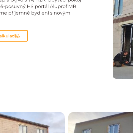
žně-posuvný HS portál Aluprof MB
eme příjemné bydlení s novými
alkulaci