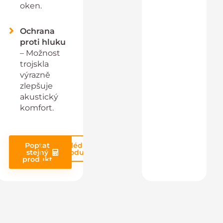
oken.
Ochrana
proti hluku
– Možnost
trojskla
výrazně
zlepšuje
akustický
komfort.
Poptat
Prohlédnout
stejný
produkt
produkt