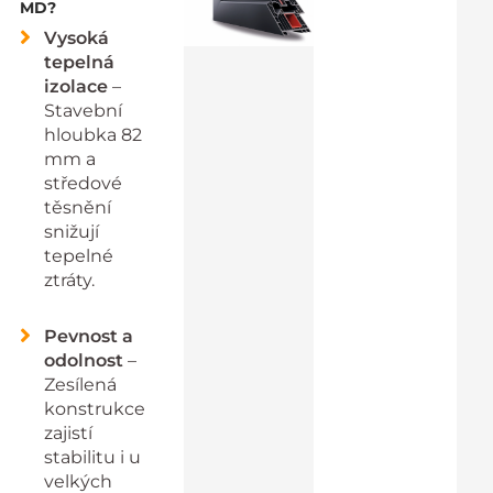
MD?
Vysoká
tepelná
izolace
–
Stavební
hloubka 82
mm a
středové
těsnění
snižují
tepelné
ztráty.
Pevnost a
odolnost
–
Zesílená
konstrukce
zajistí
stabilitu i u
velkých