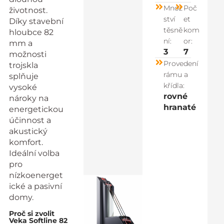
Množ
Poč
životnost.
ství
et
Díky stavební
těsně
kom
hloubce 82
ní:
or:
mm a
3
7
možnosti
Provedení
trojskla
rámu a
splňuje
křídla:
vysoké
rovné
nároky na
hranaté
energetickou
účinnost a
akustický
komfort.
Ideální volba
pro
nízkoenerget
ické a pasivní
domy.
Proč si zvolit
Veka Softline 82