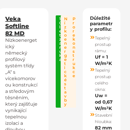
Veka
Důležité
1
N
P
0
í
r
parametr
Softline
l
z
o
y profilu:
e
k
r
82 MD
t
o
e
Tepelný
z
e
k
Nízkoenerget
á
n
o
prostup
ický
r
e
n
rámu:
u
r
s
německý
k
g
t
Uf = 1
profilový
a
e
r
W/m²K
t
u
systém třídy
i
k
Tepelný
c
c
„A“ s
k
e
prostup
vícekomorov
é
celého
s
ou konstrukcí
t
okna:
a středovým
a
Uw =
v
těsněním,
b
od 0,67
který zajišťuje
y
W/m²K
vynikající
Stavební
tepelnou
hloubka:
izolaci a
82 mm
dlouhou