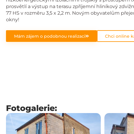
prosvětlí a výstup na terasu zpříjemní hliníkový zdvi
77 HS v rozměru 3,5 x 2,2 m. Novým obyvatelům přej
okny!
Mám zájem o podobnou realizaci
Chci online k
Fotogalerie: