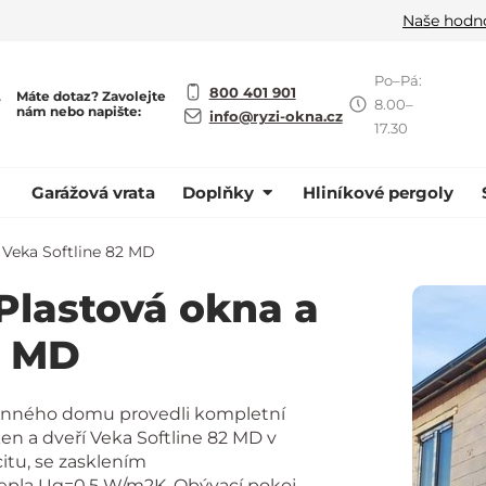
Naše hodn
Po–Pá:
800 401 901
Máte dotaz? Zavolejte
ě
8.00–
nám nebo napište:
info@ryzi-okna.cz
17.30
Garážová vrata
Doplňky
Hliníkové pergoly
 Veka Softline 82 MD
 Plastová okna a
2 MD
odinného domu provedli kompletní
n a dveří Veka Softline 82 MD v
tu, se zasklením
tepla Ug=0,5 W/m2K. Obývací pokoj