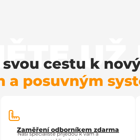
ĚTE UŽ
i svou cestu k no
m a posuvným sy
Zaměření odborníkem zdarma
Naši specialisté přijedou k vám a