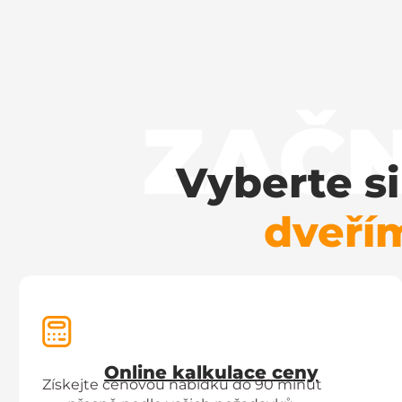
ZAČN
Vyberte s
dveří
Online kalkulace ceny
Získejte cenovou nabídku do 90 minut