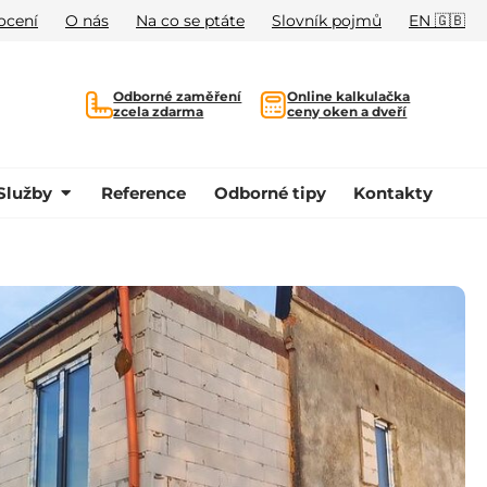
ocení
O nás
Na co se ptáte
Slovník pojmů
EN 🇬🇧
Odborné zaměření
Online kalkulačka
zcela zdarma
ceny oken a dveří
Služby
Reference
Odborné tipy
Kontakty