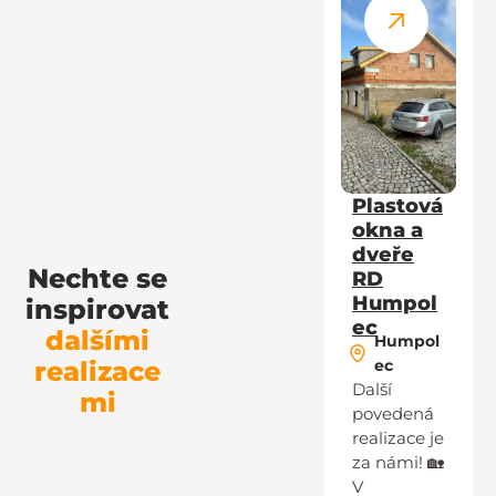
Plastová
okna a
dveře
Nechte se
RD
Humpol
inspirovat
ec
dalšími
Humpol
realizace
ec
Další
mi
povedená
realizace je
za námi! 🏡
V