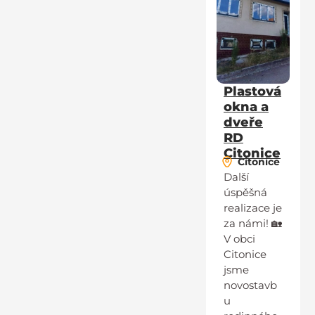
Plastová
okna a
dveře
RD
Citonice
Citonice
Další
úspěšná
realizace je
za námi! 🏡
V obci
Citonice
jsme
novostavb
u