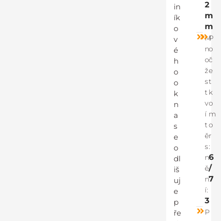
2
in
m
ík
m
o
M
P
v
n
o
é
o
č
h
ž
e
o
s
t
o
t
k
k
v
o
n
í
m
a
t
o
s
ě
r
e
s
:
o
6
n
dl
/
ě
iš
7
n
uj
í:
e
3
p
P
ře