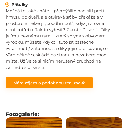
Přítulky
Možná to také znáte – přemýšlíte nad sítí proti
hmyzu do dveří, ale otvíravá síť by překážela v
prostoru a nelze ji „poodhrnout“, když jí zrovna
není potřeba. Jak to vyřešit? Zkuste Plisé síť! Díky
jejímu pevnému rámu, který splyne s obvodem
výrobku, můžete kdykoli tuto síť částečně
vytáhnout / zatáhnout a díky jejímu plisování, se
Vám pěkně seskládá na stranu a nezabere moc
místa. Užívejte si ničím nerušený průchod na
zahradu s plisé sítí.
Mám zájem o podobnou realizaci
Fotogalerie: