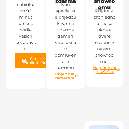
zdarma
showro
nabídku
Naši
omu
do 90
specialist
Přijďte si
minut
é přijedou
prohlédno
přesně
k vám a
ut naše
podle
zdarma
okna a
vašich
zaměří
dveře
požadavk
vaše okna
osobně v
ů.
v
našem
domluven
showroo
Online
ém
mu.
kalkulačka
Naplánovat
termínu.
návštěvu
Objednat
zaměření