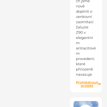
ch jsme
nově
doplnili o
venkovní
zaomítací
žaluzie
Z90 v
elegantní
m
antracitové
m
provedení,
které
přirozeně
navazuje
Prohlédnout
projekt