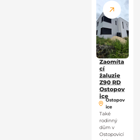
Zaomíta
cí
žaluzie
Z90 RD
Ostopov
ice
Ostopov
ice
Také
rodinný
dům v
Ostopovicí