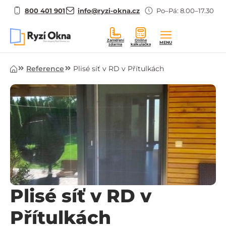
800 401 901
info@ryzi-okna.cz
Po–Pá: 8.00–17.30
Zaměření
Online
MENU
zdarma
kalkulačka
Úvod
Reference
Plisé síť v RD v Přítulkách
Plisé síť v RD v
Přítulkách