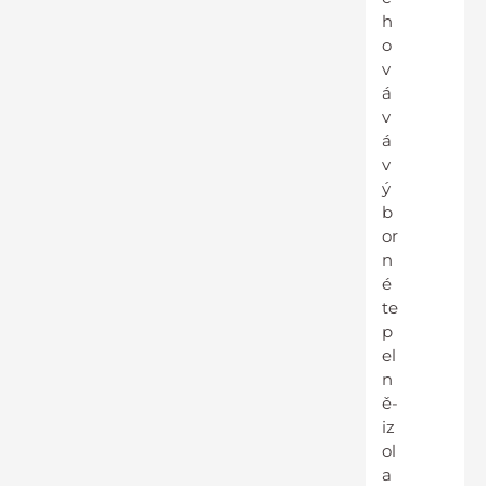
h
o
v
á
v
á
v
ý
b
or
n
é
te
p
el
n
ě-
iz
ol
a