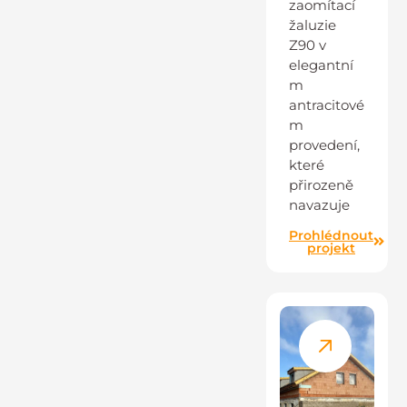
zaomítací
žaluzie
Z90 v
elegantní
m
antracitové
m
provedení,
které
přirozeně
navazuje
Prohlédnout
projekt