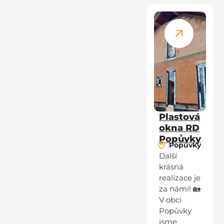
Plastová
okna RD
Popůvky
Popůvky
Další
krásná
realizace je
za námi! 🏡
V obci
Popůvky
jsme