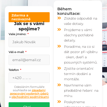
Během
konzultace:
Zdarma a
Získáte odpovědi na
nezávazně
Jak se s vámi
vaše dotazy.
spojíme?
Projdeme s vámi
Vaše jméno:
všechny potřebné
detaily.
Poradíme, na co si
dát pozor při výběru
Váš e-mail:
oken, dveří a
posuvných systémů.
Zjistíte orientační
Telefon
termín dodání a
montáže.
Navrhneme vám
Odesláním formuláře
souhlasíte se
zásadami
předběžné řešení na
zpracování osobních údajů
míru.
a
obchodními podmínkami
.
Poskytneme
Chci