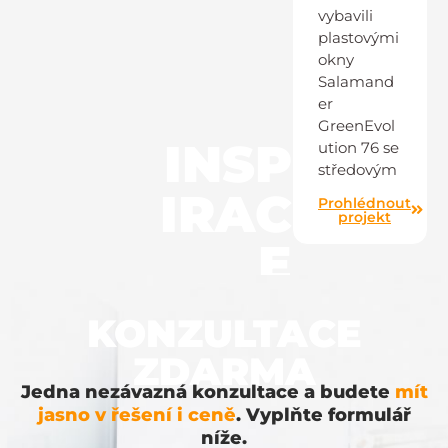
vybavili
plastovými
okny
Salamand
er
GreenEvol
INSP
ution 76 se
středovým
IRAC
Prohlédnout
projekt
E
KONZULTACE
ZDARMA
Jedna nezávazná konzultace a budete
mít
jasno v řešení i ceně
. Vyplňte formulář
níže.