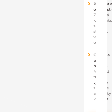
Pevnost 
odolnost
Zesílená
konstruk
zajistí
stabilitu i
velkých
oken.
Ochrana
proti
hluku
–
Možnost
trojskla
výrazně
zlepšuje
akustický
komfort.