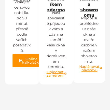
Získejte
íkem
a
cenovou
zdarma
showro
nabídku
Naši
omu
do 90
specialist
Přijďte si
minut
é přijedou
prohlédno
přesně
k vám a
ut naše
podle
zdarma
okna a
vašich
zaměří
dveře
požadavk
vaše okna
osobně v
ů.
v
našem
domluven
showroo
Online
ém
mu.
kalkulačka
Naplánovat
termínu.
návštěvu
Objednat
zaměření