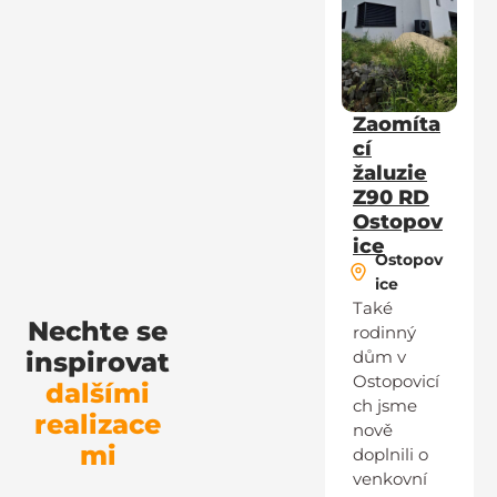
Zaomíta
cí
žaluzie
Z90 RD
Ostopov
ice
Ostopov
ice
Také
Nechte se
rodinný
inspirovat
dům v
Ostopovicí
dalšími
ch jsme
realizace
nově
mi
doplnili o
venkovní