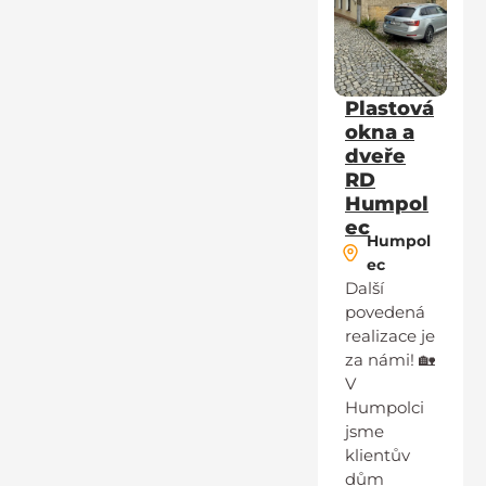
Plastová
okna a
dveře
RD
Humpol
ec
Humpol
ec
Další
povedená
realizace je
za námi! 🏡
V
Humpolci
jsme
klientův
dům