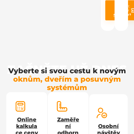
Poptat
Prohléd
stejný
produ
produkt
ZAČNĚTE UŽ DNES
Vyberte si svou cestu k novým
oknům, dveřím a posuvným
systémům
Online
Zaměře
kalkula
ní
Osobní
ce ceny
odborn
návštěv