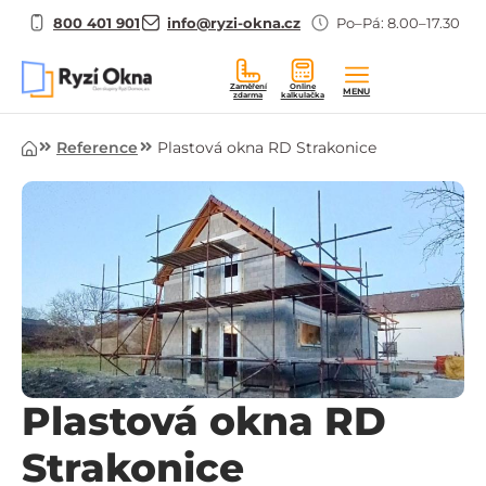
800 401 901
info@ryzi-okna.cz
Po–Pá: 8.00–17.30
Zaměření
Online
MENU
zdarma
kalkulačka
Úvod
Reference
Plastová okna RD Strakonice
Plastová okna RD
Strakonice