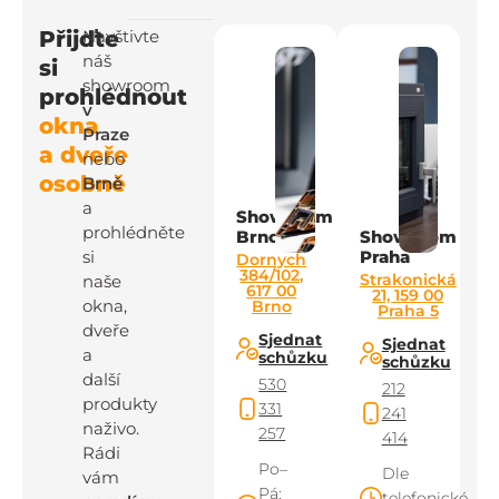
Přijďte
Navštivte
náš
si
showroom
prohlédnout
v
okna
Praze
a dveře
nebo
osobně
Brně
a
Showroom
prohlédněte
Brno
Showroom
si
Praha
Dornych
384/102,
Strakonická
naše
617 00
21, 159 00
okna,
Brno
Praha 5
dveře
Sjednat
Sjednat
a
schůzku
schůzku
další
530
212
produkty
331
241
naživo.
257
414
Rádi
Po–
Dle
vám
Pá:
telefonické