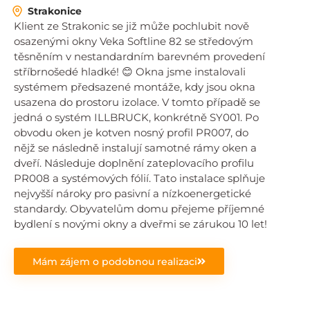
Strakonice
Klient ze Strakonic se již může pochlubit nově
osazenými okny Veka Softline 82 se středovým
těsněním v nestandardním barevném provedení
stříbrnošedé hladké! 😊 Okna jsme instalovali
systémem předsazené montáže, kdy jsou okna
usazena do prostoru izolace. V tomto případě se
jedná o systém ILLBRUCK, konkrétně SY001. Po
obvodu oken je kotven nosný profil PR007, do
nějž se následně instalují samotné rámy oken a
dveří. Následuje doplnění zateplovacího profilu
PR008 a systémových fólií. Tato instalace splňuje
nejvyšší nároky pro pasivní a nízkoenergetické
standardy. Obyvatelům domu přejeme příjemné
bydlení s novými okny a dveřmi se zárukou 10 let!
Mám zájem o podobnou realizaci