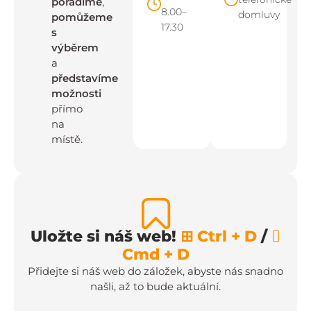
poradíme
,
8.00–
domluvy
pomůžeme
17.30
s
výběrem
a
představíme
možnosti
přímo
na
místě.
Uložte si náš web!
⊞ Ctrl + D
/

Cmd + D
Přidejte si náš web do záložek, abyste nás snadno
našli, až to bude aktuální.