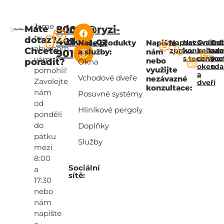
Jsme
Máte
800
info@ryzi-
tu,
dotaz?
401
okna.cz
Naše produkty
Napište
Napsat
Nezávazná
Online
Od
abychom
Chcete
zprávu
konzultac
kalkul
za
a služby:
nám
901
s technik
ceny
zce
vám
nebo
poradit?
Okna
oken
zd
využijte
pomohli!
a
Vchodové dveře
nezávazné
Zavolejte
dveří
konzultace:
nám
Posuvné systémy
od
Hliníkové pergoly
pondělí
do
Doplňky
pátku
Služby
mezi
8:00
Sociální
a
sítě:
17:30
nebo
nám
napište