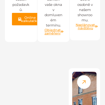
požadavk
vaše okna
osobně v
ů.
v
našem
domluven
showroo
Online
ém
mu.
kalkulačka
Naplánovat
termínu.
návštěvu
Objednat
zaměření