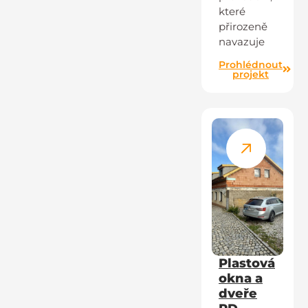
které
přirozeně
navazuje
Prohlédnout
projekt
Plastová
okna a
dveře