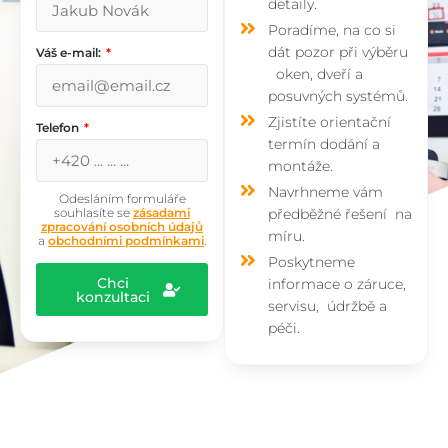
detaily.
Poradíme, na co si
dát pozor při výběru
Váš e-mail:
oken, dveří a
posuvných systémů.
Zjistíte orientační
Telefon
termín dodání a
montáže.
Navrhneme vám
Odesláním formuláře
souhlasíte se
zásadami
předběžné řešení na
zpracování osobních údajů
míru.
a
obchodními podmínkami
.
Poskytneme
Chci
informace o záruce,
konzultaci
servisu, údržbě a
péči.