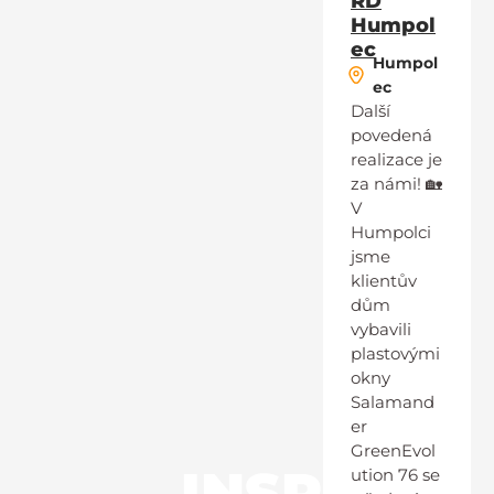
RD
Humpol
ec
Humpol
ec
Další
povedená
realizace je
za námi! 🏡
V
Humpolci
jsme
klientův
dům
vybavili
plastovými
okny
Salamand
er
GreenEvol
INSP
ution 76 se