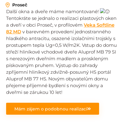
Proseč
Další okna a dveře máme namontované!
Tentokráte se jednalo o realizaci plastových oken
a dveří v obci Proseč, v profilovém
Veka Softline
82 MD
v barevném provedení jednostranného
hladkého antracitu, osazené izolačními trojskly s
prostupem tepla Ug=0,5 W/m2K. Vstup do domu
střeží hliníkové vchodové dveře Aluprof MB 79 SI
s nerezovým dveřním madlem a proskleným
pískovaným pruhem. Výstup do zahrady
zpříjemní hliníkový zdvižně-posuvný HS portál
Aluprof MB 77 HS. Novým obyvatelům domu
přejeme příjemné bydlení s novými okny a
dveřmi se zárukou 10 let!
Mám zájem o podobnou realizaci