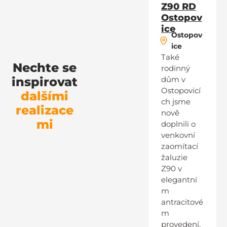
Z90 RD
Ostopov
ice
Ostopov
ice
Také
Nechte se
rodinný
inspirovat
dům v
Ostopovicí
dalšími
ch jsme
realizace
nově
mi
doplnili o
venkovní
zaomítací
žaluzie
Z90 v
elegantní
m
antracitové
m
provedení,