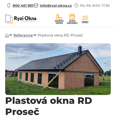
800 401 901
info@ryzi-okna.cz
Po–Pá: 8.00–17.30
Zaměření
Online
MENU
zdarma
kalkulačka
Úvod
Reference
Plastová okna RD Proseč
Plastová okna RD
Proseč