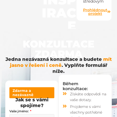
středovým
IRAC
Prohlédnout
projekt
E
KONZULTACE
ZDARMA
Jedna nezávazná konzultace a budete
mít
jasno v řešení i ceně
. Vyplňte formulář
níže.
Během
konzultace:
Zdarma a
Získáte odpovědi na
nezávazně
Jak se s vámi
vaše dotazy.
spojíme?
Projdeme s vámi
Vaše jméno:
všechny potřebné