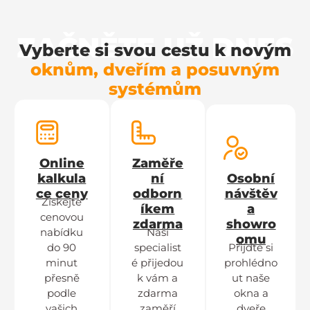
ZAČNĚTE UŽ DNES
Vyberte si svou cestu k novým
oknům, dveřím a posuvným
systémům
Online
Zaměře
kalkula
ní
Osobní
ce ceny
odborn
návštěv
Získejte
íkem
a
cenovou
zdarma
showro
nabídku
Naši
omu
do 90
specialist
Přijďte si
minut
é přijedou
prohlédno
přesně
k vám a
ut naše
podle
zdarma
okna a
vašich
zaměří
dveře