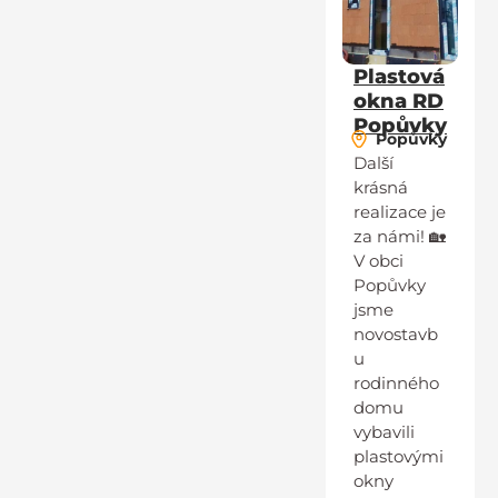
Plastová
okna RD
Popůvky
Popůvky
Další
krásná
realizace je
za námi! 🏡
V obci
Popůvky
jsme
novostavb
u
rodinného
domu
vybavili
plastovými
okny