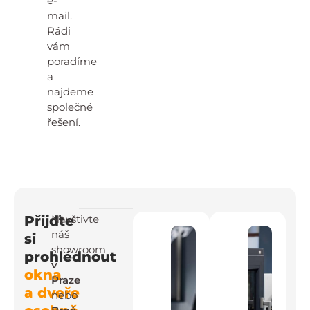
e-
mail.
Rádi
vám
poradíme
a
najdeme
společné
řešení.
Přijďte
Navštivte
náš
si
showroom
prohlédnout
v
okna
Praze
a dveře
nebo