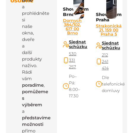
osobně
Brně
a
Showroom
prohlédněte
Brno
Showroom
si
Praha
Dornych
384/102,
Strakonická
naše
617 00
21, 159 00
okna,
Brno
Praha 5
dveře
Sjednat
Sjednat
a
schůzku
schůzku
další
530
212
produkty
331
241
naživo.
257
414
Rádi
Po–
Dle
vám
Pá:
telefonické
poradíme
,
8.00–
domluvy
pomůžeme
17.30
s
výběrem
a
představíme
možnosti
přímo