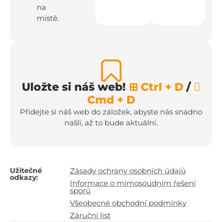
na
místě.
Uložte si náš web!
⊞ Ctrl + D
/

Cmd + D
Přidejte si náš web do záložek, abyste nás snadno
našli, až to bude aktuální.
Užitečné
Zásady ochrany osobních údajů
odkazy:
Informace o mimosoudním řešení
sporů
Všeobecné obchodní podmínky
Záruční list