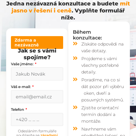
Jedna nezávazná konzultace a budete
mít
jasno v řešení i ceně
. Vyplňte formulář
níže.
Během
konzultace:
Zdarma a
Získáte odpovědi na
nezávazně
Jak se s vámi
vaše dotazy.
spojíme?
Projdeme s vámi
Vaše jméno:
všechny potřebné
detaily.
Poradíme, na co si
dát pozor při výběru
Váš e-mail:
oken, dveří a
posuvných systémů.
Zjistíte orientační
Telefon
termín dodání a
montáže.
Navrhneme vám
Odesláním formuláře
souhlasíte se
zásadami
předběžné řešení na