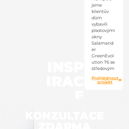
jsme
klientův
dům
vybavili
plastovými
okny
Salamand
er
GreenEvol
INSP
ution 76 se
středovým
IRAC
Prohlédnout
projekt
E
KONZULTACE
ZDARMA