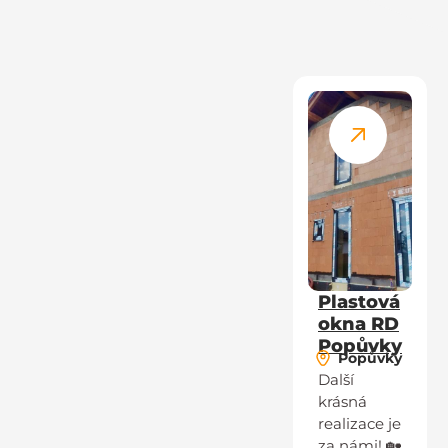
Plastová
okna RD
Popůvky
Popůvky
Další
krásná
realizace je
za námi! 🏡