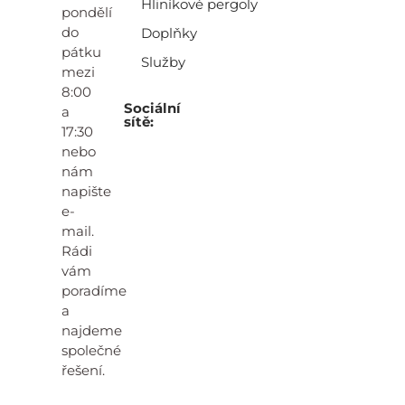
Hliníkové pergoly
pondělí
do
Doplňky
pátku
Služby
mezi
8:00
Sociální
a
sítě:
17:30
nebo
nám
napište
e-
mail.
Rádi
vám
poradíme
a
najdeme
společné
řešení.