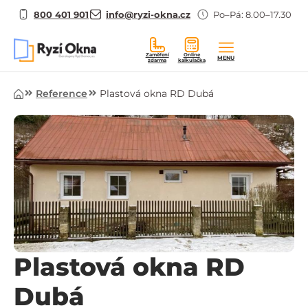
800 401 901
info@ryzi-okna.cz
Po–Pá: 8.00–17.30
Zaměření
Online
MENU
zdarma
kalkulačka
Úvod
Reference
Plastová okna RD Dubá
Plastová okna RD
Dubá