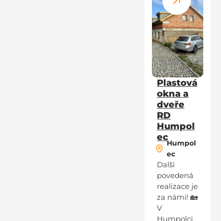
Plastová
okna a
dveře
RD
Humpol
ec
Humpol
ec
Další
povedená
realizace je
za námi! 🏡
V
Humpolci