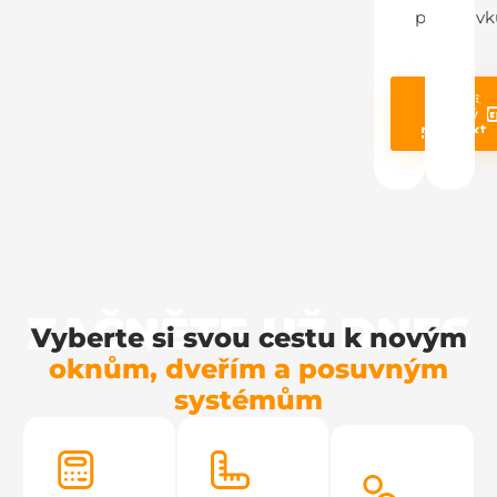
požadavk
Poptat
Prohléd
stejný
produ
produkt
ZAČNĚTE UŽ DNES
Vyberte si svou cestu k novým
oknům, dveřím a posuvným
systémům