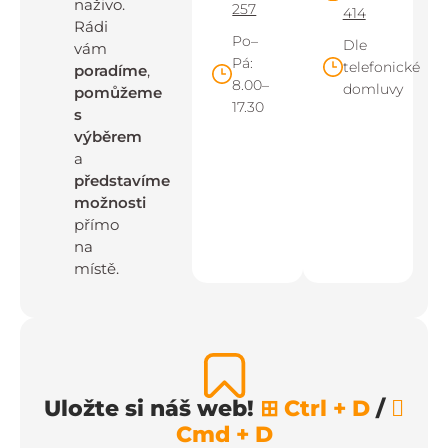
naživo.
257
414
Rádi
Po–
Dle
vám
Pá:
telefonické
poradíme
,
8.00–
domluvy
pomůžeme
17.30
s
výběrem
a
představíme
možnosti
přímo
na
místě.
Uložte si náš web!
⊞ Ctrl + D
/

Cmd + D