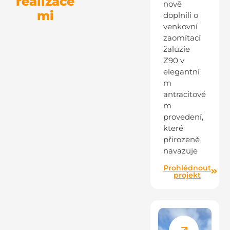
realizace
nově
mi
doplnili o
venkovní
zaomítací
žaluzie
Z90 v
elegantní
m
antracitové
m
provedení,
které
přirozeně
navazuje
Prohlédnout
projekt