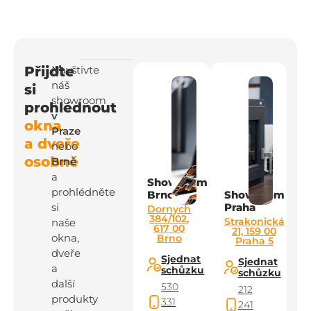
Přijďte
Navštivte
náš
si
showroom
prohlédnout
v
okna
Praze
a dveře
nebo
osobně
Brně
a
Showroom
prohlédněte
Brno
Showroom
si
Praha
Dornych
384/102,
Strakonická
naše
617 00
21, 159 00
okna,
Brno
Praha 5
dveře
Sjednat
Sjednat
a
schůzku
schůzku
další
530
212
produkty
331
241