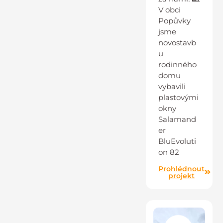
V obci
Popůvky
jsme
novostavb
u
rodinného
domu
vybavili
plastovými
okny
Salamand
er
BluEvoluti
on 82
Prohlédnout
projekt