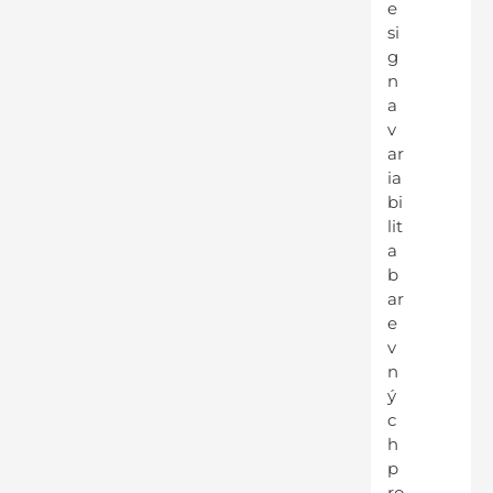
e
si
g
n
a
v
ar
ia
bi
lit
a
b
ar
e
v
n
ý
c
h
p
ro