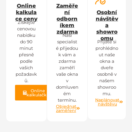
Online
Zaměře
kalkula
ní
Osobní
ce ceny
odborn
návštěv
Získejte
íkem
a
cenovou
zdarma
showro
nabídku
Naši
omu
do 90
specialist
Přijďte si
minut
é přijedou
prohlédno
přesně
k vám a
ut naše
podle
zdarma
okna a
vašich
zaměří
dveře
požadavk
vaše okna
osobně v
ů.
v
našem
domluven
showroo
Online
ém
mu.
kalkulačka
Naplánovat
termínu.
návštěvu
Objednat
zaměření