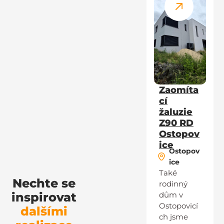
Zaomíta
cí
žaluzie
Z90 RD
Ostopov
ice
Ostopov
ice
Také
Nechte se
rodinný
inspirovat
dům v
Ostopovicí
dalšími
ch jsme