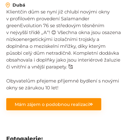
Dubá
Klientčin dům se nyní již chlubí novými okny
v profilovém provedení Salamander
greenEvolution 76 se středovým těsněním
v nejvyšší třídě „A“! 😊 Všechna okna jsou osazena
nízkoenergetickými izolačními trojskly a
doplněna o meziskelní mřížky, díky kterým
působí celý dům netradičně. Kompletní dodávka
obsahovala i doplňky jako jsou interiérové žaluzie
či vnitřní a vnější parapety. 🥰
Obyvatelům přejeme příjemné bydlení s novými
okny se zárukou 10 let!
Mám zájem o podobnou realizaci
Fotogalerie: