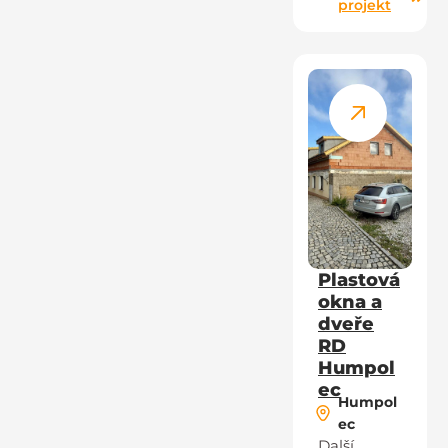
projekt
Plastová
okna a
dveře
RD
Humpol
ec
Humpol
ec
Další