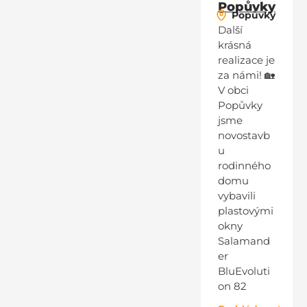
Popůvky
Popůvky
Další
krásná
realizace je
za námi! 🏡
V obci
Popůvky
jsme
novostavb
u
rodinného
domu
vybavili
plastovými
okny
Salamand
er
BluEvoluti
on 82