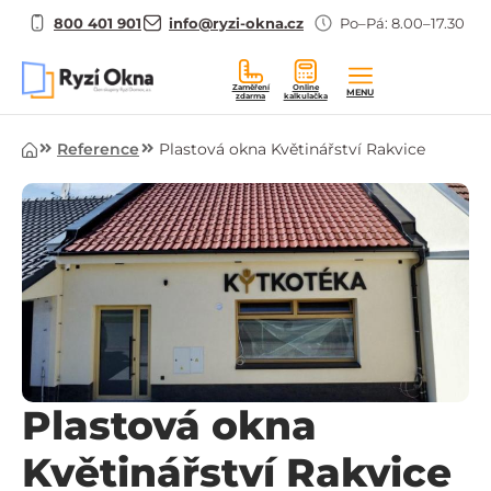
800 401 901
info@ryzi-okna.cz
Po–Pá: 8.00–17.30
Zaměření
Online
MENU
zdarma
kalkulačka
Úvod
Reference
Plastová okna Květinářství Rakvice
Plastová okna
Květinářství Rakvice