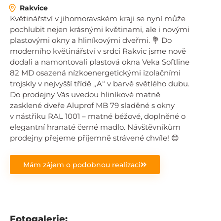
Rakvice
Květinářství v jihomoravském kraji se nyní může
pochlubit nejen krásnými květinami, ale i novými
plastovými okny a hliníkovými dveřmi. 💐 Do
moderního květinářství v srdci Rakvic jsme nově
dodali a namontovali plastová okna Veka Softline
82 MD osazená nízkoenergetickými izolačními
trojskly v nejvyšší třídě „A“ v barvě světlého dubu.
Do prodejny Vás uvedou hliníkové matně
zasklené dveře Aluprof MB 79 sladěné s okny
v nástřiku RAL 1001 – matné béžové, doplněné o
elegantní hranaté černé madlo. Návštěvníkům
prodejny přejeme příjemně strávené chvíle! 😊
Mám zájem o podobnou realizaci
Fotogalerie: