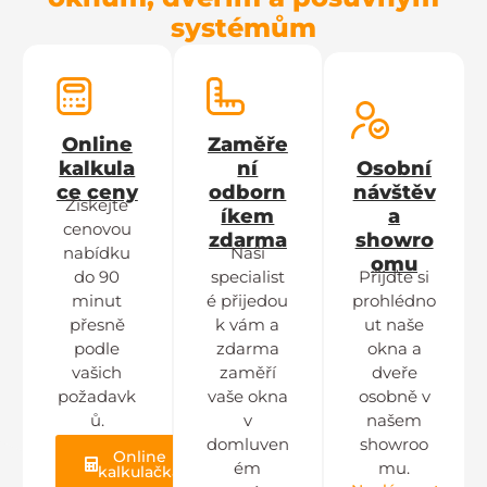
systémům
Online
Zaměře
kalkula
ní
Osobní
ce ceny
odborn
návštěv
Získejte
íkem
a
cenovou
zdarma
showro
nabídku
Naši
omu
do 90
specialist
Přijďte si
minut
é přijedou
prohlédno
přesně
k vám a
ut naše
podle
zdarma
okna a
vašich
zaměří
dveře
požadavk
vaše okna
osobně v
ů.
v
našem
domluven
showroo
Online
ém
mu.
kalkulačka