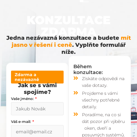
KONZULTACE
ZDARMA
Jedna nezávazná konzultace a budete
mít
jasno v řešení i ceně
. Vyplňte formulář
níže.
Během
konzultace:
Zdarma a
Získáte odpovědi na
nezávazně
Jak se s vámi
vaše dotazy.
spojíme?
Projdeme s vámi
Vaše jméno:
všechny potřebné
detaily.
Poradíme, na co si
dát pozor při výběru
Váš e-mail:
oken, dveří a
posuvných systémů.