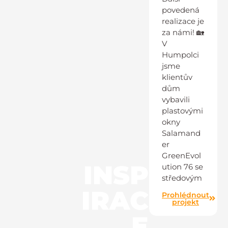
povedená
realizace je
za námi! 🏡
V
Humpolci
jsme
klientův
dům
vybavili
plastovými
okny
Salamand
er
GreenEvol
INSP
ution 76 se
středovým
IRAC
Prohlédnout
projekt
E