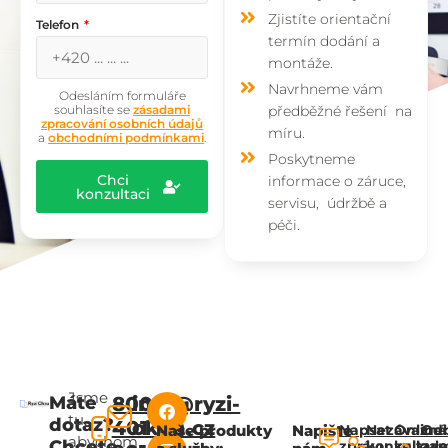
Zjistíte orientační
Telefon
termín dodání a
montáže.
Navrhneme vám
Odesláním formuláře
souhlasíte se
zásadami
předběžné řešení na
zpracování osobních údajů
míru.
a
obchodními podmínkami
.
Poskytneme
Chci
informace o záruce,
konzultaci
servisu, údržbě a
péči.
Jsme
Máte
800
info@ryzi-
tu,
dotaz?
401
okna.cz
Naše produkty
Napište
Napsat
Nezávazná
Online
Od
abychom
Chcete
zprávu
konzultac
kalkul
za