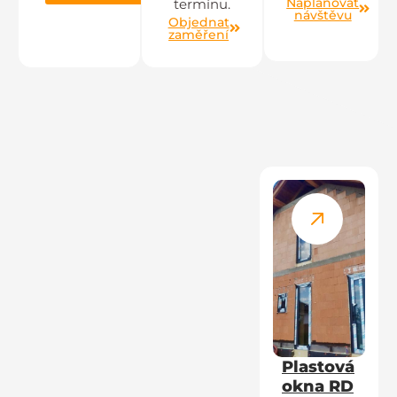
Naplánovat
termínu.
návštěvu
Objednat
zaměření
Plastová
okna RD