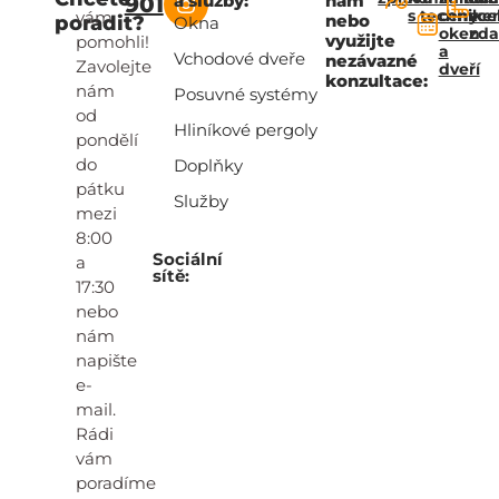
a služby:
nám
901
s technik
ceny
zce
vám
nebo
poradit?
Okna
oken
zd
využijte
pomohli!
a
Vchodové dveře
nezávazné
Zavolejte
dveří
konzultace:
nám
Posuvné systémy
od
Hliníkové pergoly
pondělí
do
Doplňky
pátku
Služby
mezi
8:00
Sociální
a
sítě:
17:30
nebo
nám
napište
e-
mail.
Rádi
vám
poradíme