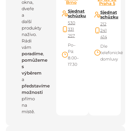
okna,
Brno
Praha 5
dveře
Sjednat
Sjednat
a
schůzku
schůzku
další
530
212
produkty
331
241
naživo.
257
414
Rádi
Po–
Dle
vám
Pá:
telefonické
poradíme
,
8.00–
domluvy
pomůžeme
17.30
s
výběrem
a
představíme
možnosti
přímo
na
místě.