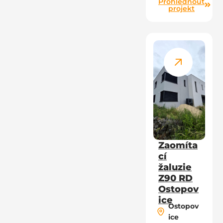
Prohlédnout
projekt
Zaomíta
cí
žaluzie
Z90 RD
Ostopov
ice
Ostopov
ice