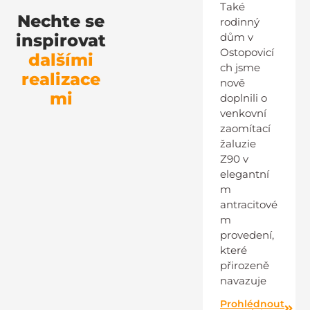
Také
Nechte se
rodinný
inspirovat
dům v
Ostopovicí
dalšími
ch jsme
realizace
nově
mi
doplnili o
venkovní
zaomítací
žaluzie
Z90 v
elegantní
m
antracitové
m
provedení,
které
přirozeně
navazuje
Prohlédnout