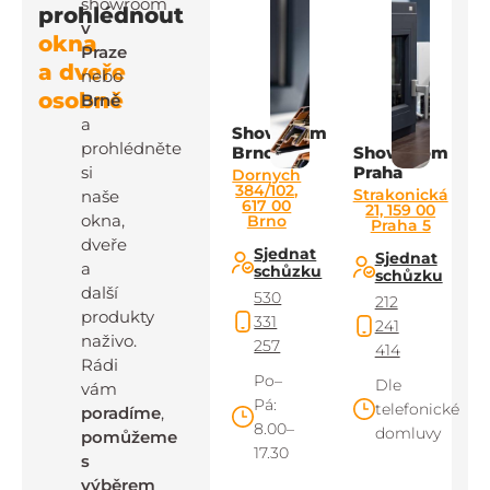
showroom
prohlédnout
v
okna
Praze
a dveře
nebo
osobně
Brně
a
Showroom
prohlédněte
Brno
Showroom
si
Praha
Dornych
384/102,
Strakonická
naše
617 00
21, 159 00
okna,
Brno
Praha 5
dveře
Sjednat
Sjednat
a
schůzku
schůzku
další
530
212
produkty
331
241
naživo.
257
414
Rádi
Po–
Dle
vám
Pá:
telefonické
poradíme
,
8.00–
domluvy
pomůžeme
17.30
s
výběrem