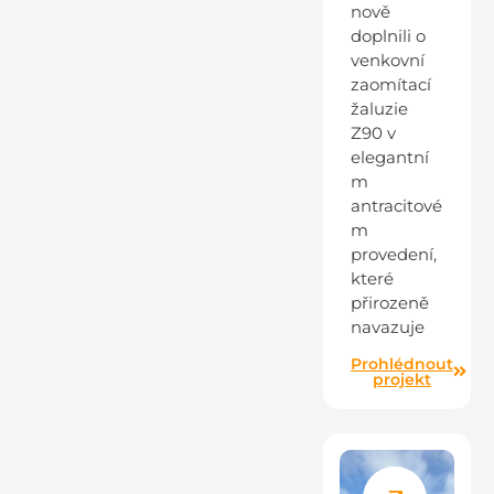
nově
doplnili o
venkovní
zaomítací
žaluzie
Z90 v
elegantní
m
antracitové
m
provedení,
které
přirozeně
navazuje
Prohlédnout
projekt