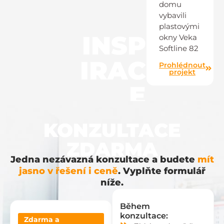
domu
vybavili
plastovými
INSP
okny Veka
Softline 82
IRAC
Prohlédnout
projekt
E
KONZULTACE
ZDARMA
Jedna nezávazná konzultace a budete
mít
jasno v řešení i ceně
. Vyplňte formulář
níže.
Během
konzultace:
Zdarma a