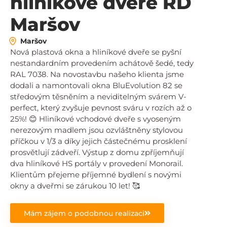
hliníkové dveře RD
Maršov
Maršov
Nová plastová okna a hliníkové dveře se pyšní
nestandardním provedením achátově šedé, tedy
RAL 7038. Na novostavbu našeho klienta jsme
dodali a namontovali okna BluEvolution 82 se
středovým těsněním a neviditelným svárem V-
perfect, který zvyšuje pevnost sváru v rozích až o
25%! 😊 Hliníkové vchodové dveře s vyoseným
nerezovým madlem jsou ozvláštněny stylovou
příčkou v 1/3 a díky jejich částečnému prosklení
prosvětlují zádveří. Výstup z domu zpříjemňují
dva hliníkové HS portály v provedení Monorail.
Klientům přejeme příjemné bydlení s novými
okny a dveřmi se zárukou 10 let! 🥰
Mám zájem o podobnou realizaci