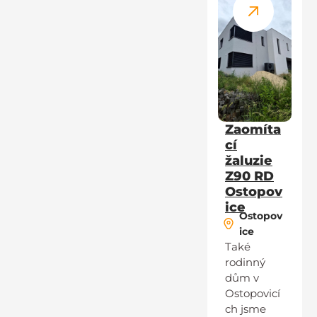
Zaomíta
cí
žaluzie
Z90 RD
Ostopov
ice
Ostopov
ice
Také
rodinný
dům v
Ostopovicí
ch jsme