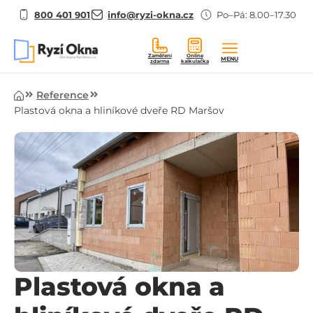
800 401 901
info@ryzi-okna.cz
Po–Pá: 8.00–17.30
Zaměření
Online
MENU
zdarma
kalkulačka
Úvod
Reference
Plastová okna a hliníkové dveře RD Maršov
Plastová okna a