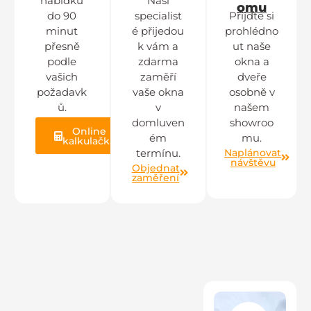
nabídku
Naši
omu
do 90
specialist
Přijďte si
minut
é přijedou
prohlédno
přesně
k vám a
ut naše
podle
zdarma
okna a
vašich
zaměří
dveře
požadavk
vaše okna
osobně v
ů.
v
našem
domluven
showroo
Online
ém
mu.
kalkulačka
Naplánovat
termínu.
návštěvu
Objednat
zaměření