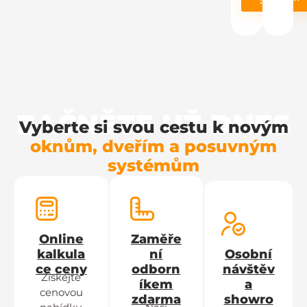
ZAČNĚTE UŽ DNES
Vyberte si svou cestu k novým
oknům, dveřím a posuvným
systémům
Online
Zaměře
kalkula
ní
Osobní
ce ceny
odborn
návštěv
Získejte
íkem
a
cenovou
zdarma
showro