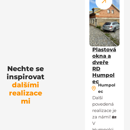
Plastová
okna a
dveře
Nechte se
RD
Humpol
inspirovat
ec
dalšími
Humpol
realizace
ec
Další
mi
povedená
realizace je
za námi! 🏡
V
Humpolci