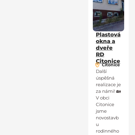
Plastová
okna a
dveře
RD
Citonice
Citonice
Další
úspěšná
realizace je
za námi! 🏡
V obci
Citonice
jsme
novostavb
u
rodinného