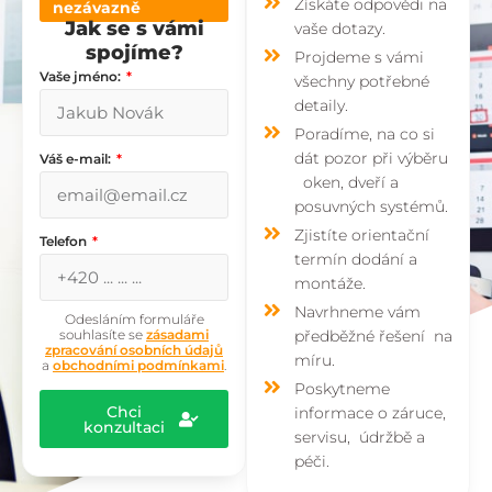
Získáte odpovědi na
nezávazně
Jak se s vámi
vaše dotazy.
spojíme?
Projdeme s vámi
Vaše jméno:
všechny potřebné
detaily.
Poradíme, na co si
dát pozor při výběru
Váš e-mail:
oken, dveří a
posuvných systémů.
Zjistíte orientační
Telefon
termín dodání a
montáže.
Navrhneme vám
Odesláním formuláře
souhlasíte se
zásadami
předběžné řešení na
zpracování osobních údajů
míru.
a
obchodními podmínkami
.
Poskytneme
Chci
informace o záruce,
konzultaci
servisu, údržbě a
péči.