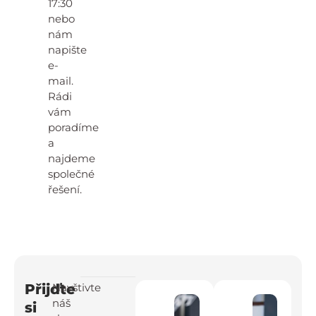
17:30
nebo
nám
napište
e-
mail.
Rádi
vám
poradíme
a
najdeme
společné
řešení.
Přijďte
Navštivte
náš
si