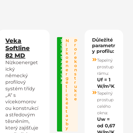
Veka
Důležité
1
N
P
0
í
r
parametr
Softline
l
z
o
y profilu:
e
k
r
82 MD
t
o
e
Tepelný
z
e
k
Nízkoenerget
á
n
o
prostup
ický
r
e
n
rámu:
u
r
s
německý
k
g
t
Uf = 1
profilový
a
e
r
W/m²K
t
u
systém třídy
i
k
Tepelný
c
c
„A“ s
k
e
prostup
vícekomorov
é
celého
s
ou konstrukcí
t
okna:
a středovým
a
Uw =
v
těsněním,
b
od 0,67
který zajišťuje
y
W/m²K