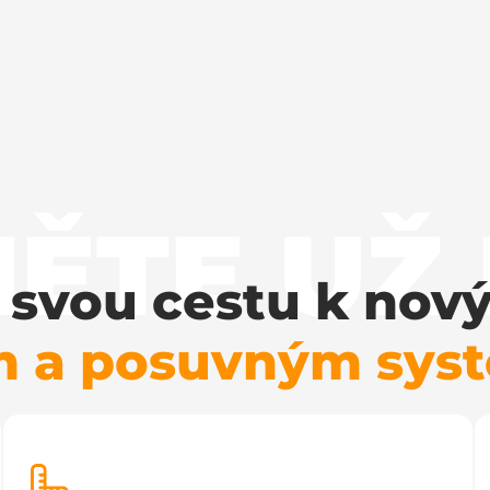
ĚTE UŽ
i svou cestu k no
m a posuvným sy