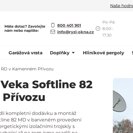
Naše hodn
Po–Pá:
800 401 901
Máte dotaz? Zavolejte
ě
8.00–
nám nebo napište:
info@ryzi-okna.cz
17.30
Garážová vrata
Doplňky
Hliníkové pergoly
 v RD v Kamenném Přívozu
 Veka Softline 82
Přívozu
edli kompletní dodávku a montáž
ftline 82 MD v barveném provedení
getickými izolačními trojskly s
hající až na zem jsme osadili na