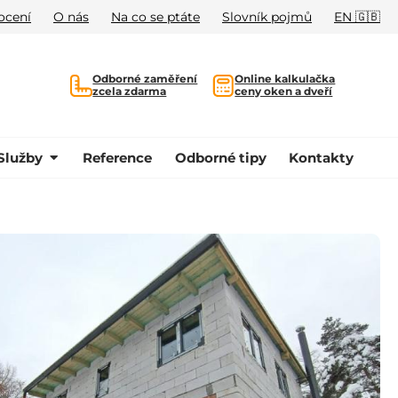
ocení
O nás
Na co se ptáte
Slovník pojmů
EN 🇬🇧
Odborné zaměření
Online kalkulačka
zcela zdarma
ceny oken a dveří
Služby
Reference
Odborné tipy
Kontakty