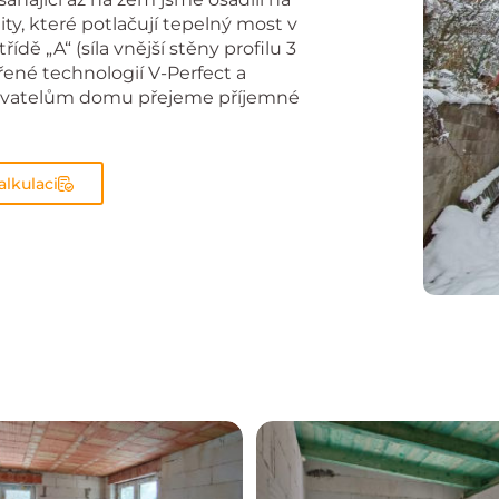
y, které potlačují tepelný most v
ídě „A“ (síla vnější stěny profilu 3
né technologií V-Perfect a
byvatelům domu přejeme příjemné
alkulaci