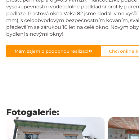
vysokopevnostní voděodolné podkladní profily purenit
podlaze. Plastová okna Veka 82 jsme dodali v nejvyšší tř
mm), s celoobvodovým bezpečnostním kováním, svaře
především se zárukou 10 let na celé okno. Novým o
bydlení s novými okny!
Mám zájem o podobnou realizaci
Chci online k
Fotogalerie: