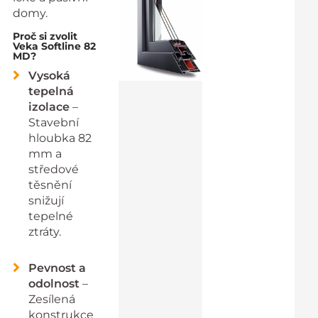
domy.
Proč si zvolit
Veka Softline 82
MD?
Vysoká
tepelná
izolace
–
Stavební
hloubka 82
mm a
středové
těsnění
snižují
tepelné
ztráty.
Pevnost a
odolnost
–
Zesílená
konstrukce