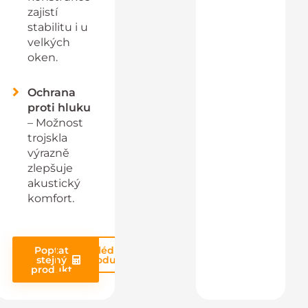
zajistí
stabilitu i u
velkých
oken.
Ochrana
proti hluku
– Možnost
trojskla
výrazně
zlepšuje
akustický
komfort.
Poptat
Prohlédnout
stejný
produkt
produkt