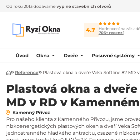
Od roku 2013 dodáváme
výplně stavebních otvorů
Hodnocení na základ
4.7
706+ recenzí
.
Úvod
Okna
Dveře
Posuvné systémy
Reference
Plastová okna a dveře Veka Softline 82 MD
Úvod
Plastová okna a dveře
MD v RD v Kamenném 
Kamenný Přívoz
Pro našeho klienta z Kamenného Přívozu, jsme prov
nízkoenergetických plastových oken a dveří Veka So
jednostranného hladkého antracitu, osazené nízkoener
prostupem tepla Ug=0,5 W/m2K. Francouzské pozice sa