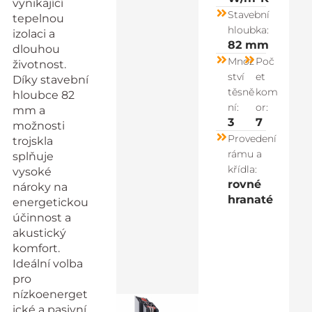
vynikající
Stavební
tepelnou
hloubka:
izolaci a
82 mm
dlouhou
Množ
Poč
životnost.
ství
et
Díky stavební
těsně
kom
hloubce 82
ní:
or:
mm a
3
7
možnosti
Provedení
trojskla
rámu a
splňuje
křídla:
vysoké
rovné
nároky na
hranaté
energetickou
účinnost a
akustický
komfort.
Ideální volba
pro
nízkoenerget
ické a pasivní