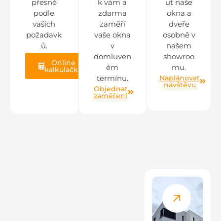
přesně
k vám a
ut naše
podle
zdarma
okna a
vašich
zaměří
dveře
požadavk
vaše okna
osobně v
ů.
v
našem
domluven
showroo
Online
ém
mu.
kalkulačka
Naplánovat
termínu.
návštěvu
Objednat
zaměření