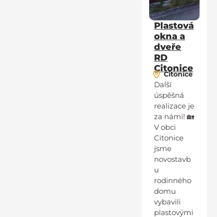
Plastová
okna a
dveře
RD
Citonice
Citonice
Další
úspěšná
realizace je
za námi! 🏡
V obci
Citonice
jsme
novostavb
u
rodinného
domu
vybavili
plastovými