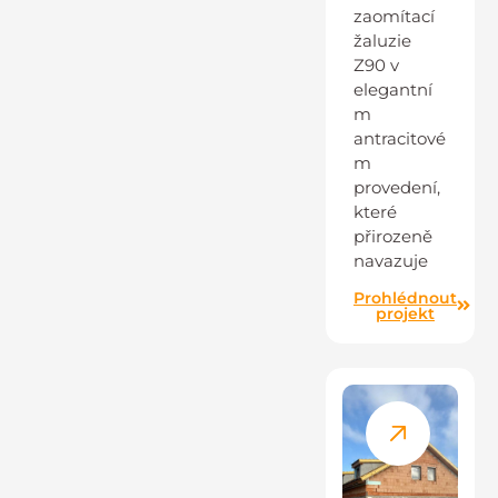
zaomítací
žaluzie
Z90 v
elegantní
m
antracitové
m
provedení,
které
přirozeně
navazuje
Prohlédnout
projekt