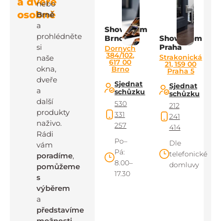
a dveře
nebo
osobně
Brně
a
Showroom
prohlédněte
Brno
Showroom
si
Praha
Dornych
384/102,
Strakonická
naše
617 00
21, 159 00
okna,
Brno
Praha 5
dveře
Sjednat
Sjednat
a
schůzku
schůzku
další
530
212
produkty
331
241
naživo.
257
414
Rádi
Po–
Dle
vám
Pá:
telefonické
poradíme
,
8.00–
domluvy
pomůžeme
17.30
s
výběrem
a
představíme
možnosti