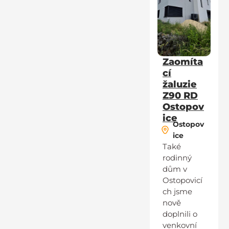
Zaomíta
cí
žaluzie
Z90 RD
Ostopov
ice
Ostopov
ice
Také
rodinný
dům v
Ostopovicí
ch jsme
nově
doplnili o
venkovní