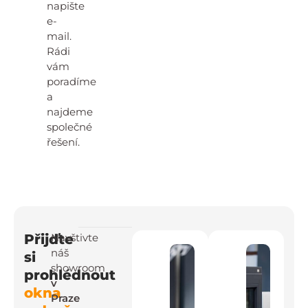
napište
e-
mail.
Rádi
vám
poradíme
a
najdeme
společné
řešení.
Přijďte
Navštivte
náš
si
showroom
prohlédnout
v
okna
Praze