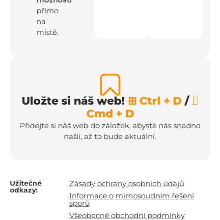
přímo
na
místě.
Uložte si náš web!
⊞ Ctrl + D
/

Cmd + D
Přidejte si náš web do záložek, abyste nás snadno
našli, až to bude aktuální.
Užitečné
Zásady ochrany osobních údajů
odkazy:
Informace o mimosoudním řešení
sporů
Všeobecné obchodní podmínky