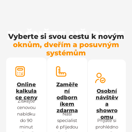
ZAČNĚTE UŽ DNES
Vyberte si svou cestu k novým
oknům, dveřím a posuvným
systémům
Online
Zaměře
kalkula
ní
Osobní
ce ceny
odborn
návštěv
Získejte
íkem
a
cenovou
zdarma
showro
nabídku
Naši
omu
do 90
specialist
Přijďte si
minut
é přijedou
prohlédno