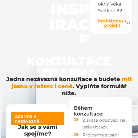
INSP
okny Veka
Softline 82
IRAC
Prohlédnout
projekt
E
KONZULTACE
ZDARMA
Jedna nezávazná konzultace a budete
mít
jasno v řešení i ceně
. Vyplňte formulář
níže.
Během
konzultace:
Zdarma a
Získáte odpovědi na
nezávazně
Jak se s vámi
vaše dotazy.
spojíme?
Projdeme s vámi