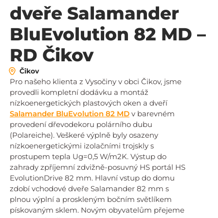
dveře Salamander
BluEvolution 82 MD –
RD Čikov
Čikov
Pro našeho klienta z Vysočiny v obci Čikov, jsme
provedli kompletní dodávku a montáž
nízkoenergetických plastových oken a dveří
Salamander BluEvolution 82 MD
v barevném
provedení dřevodekoru polárního dubu
(Polareiche). Veškeré výplně byly osazeny
nízkoenergetickými izolačními trojskly s
prostupem tepla Ug=0,5 W/m2K. Výstup do
zahrady zpříjemní zdvižně-posuvný HS portál HS
EvolutionDrive 82 mm. Hlavní vstup do domu
zdobí vchodové dveře Salamander 82 mm s
plnou výplní a proskleným bočním světlíkem
pískovaným sklem. Novým obyvatelům přejeme