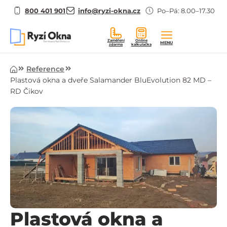
800 401 901
info@ryzi-okna.cz
Po–Pá: 8.00–17.30
Zaměření
Online
MENU
zdarma
kalkulačka
Úvod
Reference
Plastová okna a dveře Salamander BluEvolution 82 MD –
RD Čikov
Plastová okna a