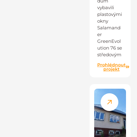
dům
vybavili
plastovými
okny
Salamand
er
GreenEvol
ution 76 se
středovým
Prohlédnout
projekt