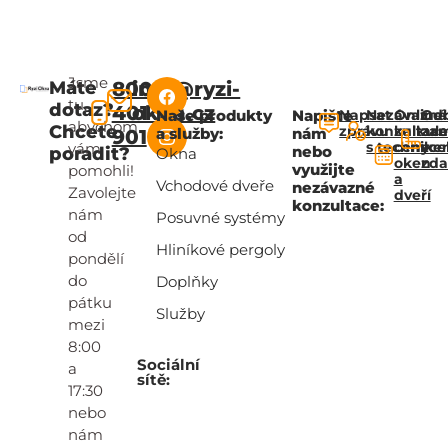
Jsme
Máte
800
info@ryzi-
tu,
dotaz?
401
okna.cz
Naše produkty
Napište
Napsat
Nezávazná
Online
Od
abychom
Chcete
zprávu
konzultac
kalkul
za
a služby:
nám
901
s technik
ceny
zce
vám
nebo
poradit?
Okna
oken
zd
využijte
pomohli!
a
Vchodové dveře
nezávazné
Zavolejte
dveří
konzultace:
nám
Posuvné systémy
od
Hliníkové pergoly
pondělí
do
Doplňky
pátku
Služby
mezi
8:00
Sociální
a
sítě:
17:30
nebo
nám