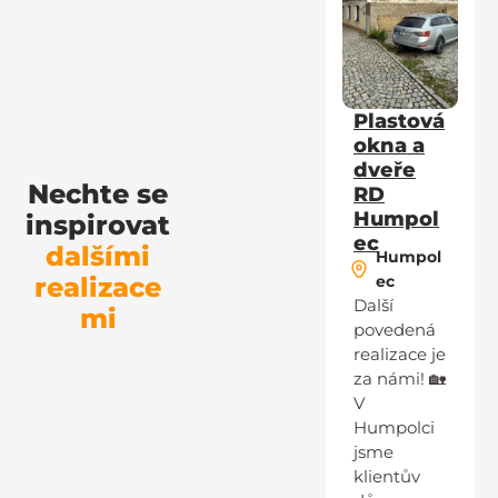
Plastová
okna a
dveře
Nechte se
RD
Humpol
inspirovat
ec
dalšími
Humpol
realizace
ec
Další
mi
povedená
realizace je
za námi! 🏡
V
Humpolci
jsme
klientův