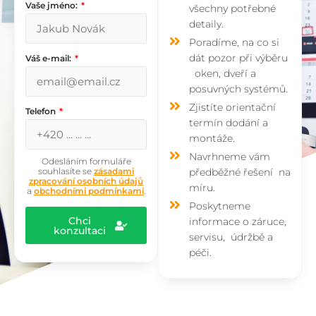
Vaše jméno:
všechny potřebné
detaily.
Poradíme, na co si
dát pozor při výběru
Váš e-mail:
oken, dveří a
posuvných systémů.
Zjistíte orientační
Telefon
termín dodání a
montáže.
Navrhneme vám
Odesláním formuláře
souhlasíte se
zásadami
předběžné řešení na
zpracování osobních údajů
míru.
a
obchodními podmínkami
.
Poskytneme
Chci
informace o záruce,
konzultaci
servisu, údržbě a
péči.