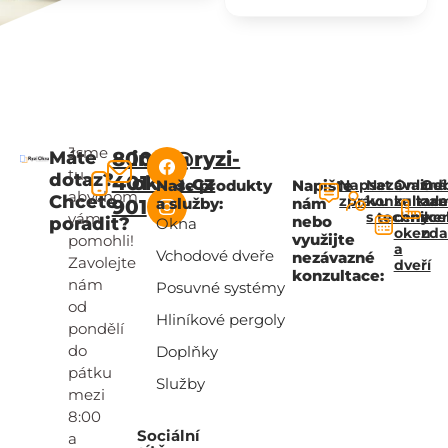
Jsme
Máte
800
info@ryzi-
tu,
dotaz?
401
okna.cz
Naše produkty
Napište
Napsat
Nezávazná
Online
Od
abychom
Chcete
zprávu
konzultac
kalkul
za
a služby:
nám
901
s technik
ceny
zce
vám
nebo
poradit?
Okna
oken
zd
využijte
pomohli!
a
Vchodové dveře
nezávazné
Zavolejte
dveří
konzultace:
nám
Posuvné systémy
od
Hliníkové pergoly
pondělí
do
Doplňky
pátku
Služby
mezi
8:00
Sociální
a