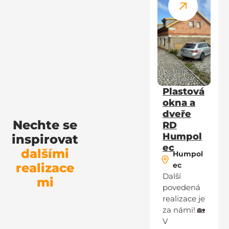
Plastová
okna a
dveře
Nechte se
RD
Humpol
inspirovat
ec
dalšími
Humpol
realizace
ec
Další
mi
povedená
realizace je
za námi! 🏡
V