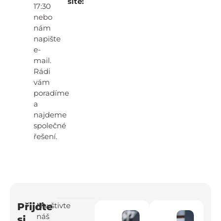
sítě:
17:30
nebo
nám
napište
e-
mail.
Rádi
vám
poradíme
a
najdeme
společné
řešení.
Přijďte
Navštivte
náš
si