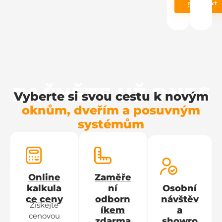
produkt
ZAČNĚTE UŽ DNES
Vyberte si svou cestu k novým
oknům, dveřím a posuvným
systémům
Online
Zaměře
kalkula
ní
Osobní
ce ceny
odborn
návštěv
Získejte
íkem
a
cenovou
zdarma
showro