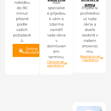
nabídku
Naši
omu
do 90
specialist
Přijďte si
minut
é přijedou
prohlédno
přesně
k vám a
ut naše
podle
zdarma
okna a
vašich
zaměří
dveře
požadavk
vaše okna
osobně v
ů.
v
našem
domluven
showroo
Online
ém
mu.
kalkulačka
Naplánovat
termínu.
návštěvu
Objednat
zaměření