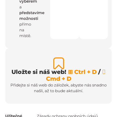
výběrem
a
představíme
možnosti
přímo
na
místě.
Uložte si náš web!
⊞ Ctrl + D
/

Cmd + D
Přidejte si náš web do záložek, abyste nás snadno
našli, až to bude aktuální.
Užitečné
Zásady ochrany osobních údajů