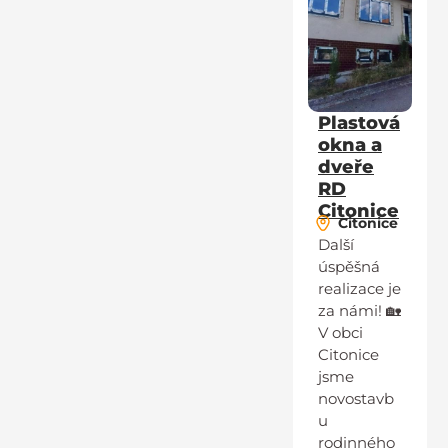
Plastová
okna a
dveře
RD
Citonice
Citonice
Další
úspěšná
realizace je
za námi! 🏡
V obci
Citonice
jsme
novostavb
u
rodinného