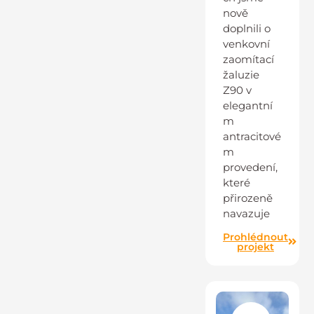
nově
doplnili o
venkovní
zaomítací
žaluzie
Z90 v
elegantní
m
antracitové
m
provedení,
které
přirozeně
navazuje
Prohlédnout
projekt