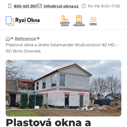
800 401 901
info@ryzi-okna.cz
Po–Pá: 8.00–17.30
Zaměření
Online
MENU
zdarma
kalkulačka
Úvod
Reference
Plastová okna a dveře Salamander BluEvolution 82 MD –
RD Brno Dvorská
Plastová okna a