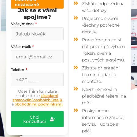
Získáte odpovědi na
nezávazně
Jak se s vámi
vaše dotazy.
spojíme?
Projdeme s vámi
Vaše jméno:
všechny potřebné
detaily.
Poradíme, na co si
dát pozor při výběru
Váš e-mail:
oken, dveří a
posuvných systémů.
Zjistíte orientační
Telefon
termín dodání a
montáže.
Navrhneme vám
Odesláním formuláře
souhlasíte se
zásadami
předběžné řešení na
zpracování osobních údajů
míru.
a
obchodními podmínkami
.
Poskytneme
Chci
informace o záruce,
konzultaci
servisu, údržbě a
péči.