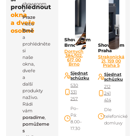
showroom
prohlédnout
v
okna
Praze
a dveře
nebo
osobně
Brně
a
Showroom
prohlédněte
Brno
Showroom
si
Praha
Dornych
384/102,
Strakonická
naše
617 00
21, 159 00
okna,
Brno
Praha 5
dveře
Sjednat
Sjednat
a
schůzku
schůzku
další
530
212
produkty
331
241
naživo.
257
414
Rádi
Po–
Dle
vám
Pá:
telefonické
poradíme
,
8.00–
domluvy
pomůžeme
17.30
s