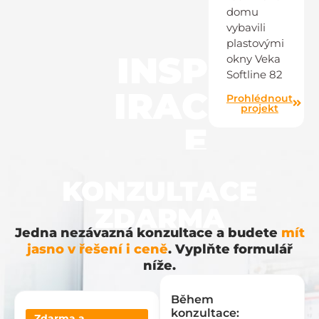
domu
vybavili
plastovými
INSP
okny Veka
Softline 82
IRAC
Prohlédnout
projekt
E
KONZULTACE
ZDARMA
Jedna nezávazná konzultace a budete
mít
jasno v řešení i ceně
. Vyplňte formulář
níže.
Během
konzultace:
Zdarma a