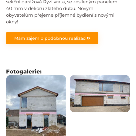
sekční garážová Ryzí vrata, se zesíleným panelem
40 mm v dekoru zlatého dubu. Novým
obyvatelům přejeme příjemné bydlení s novými
okny!
Mám zájem o podobnou realizaci
Fotogalerie: