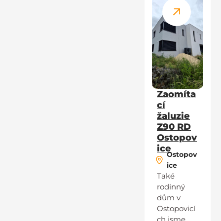
Zaomíta
cí
žaluzie
Z90 RD
Ostopov
ice
Ostopov
ice
Také
rodinný
dům v
Ostopovicí
ch jsme