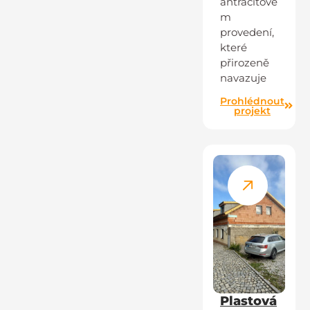
antracitové
m
provedení,
které
přirozeně
navazuje
Prohlédnout
projekt
Plastová