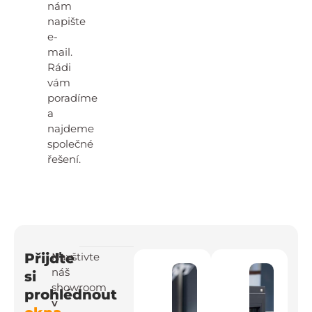
nám
napište
e-
mail.
Rádi
vám
poradíme
a
najdeme
společné
řešení.
Přijďte
Navštivte
náš
si
showroom
prohlédnout
v