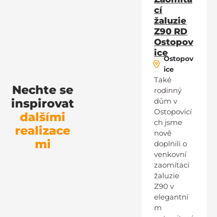
cí
žaluzie
Z90 RD
Ostopov
ice
Ostopov
ice
Také
Nechte se
rodinný
inspirovat
dům v
Ostopovicí
dalšími
ch jsme
realizace
nově
mi
doplnili o
venkovní
zaomítací
žaluzie
Z90 v
elegantní
m