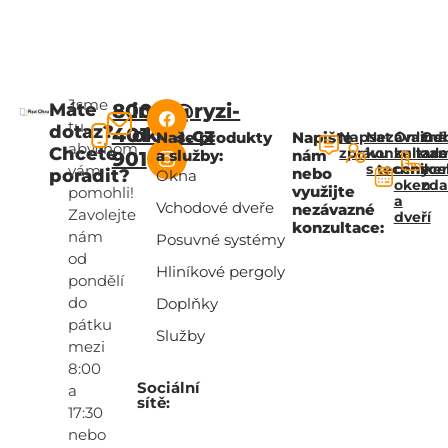
Jsme
Máte
800
info@ryzi-
tu,
dotaz?
401
okna.cz
Naše produkty
Napište
Napsat
Nezávazná
Online
Od
abychom
Chcete
zprávu
konzultac
kalkul
za
a služby:
nám
901
s technik
ceny
zce
vám
nebo
poradit?
Okna
oken
zd
využijte
pomohli!
a
Vchodové dveře
nezávazné
Zavolejte
dveří
konzultace:
nám
Posuvné systémy
od
Hliníkové pergoly
pondělí
do
Doplňky
pátku
Služby
mezi
8:00
Sociální
a
sítě:
17:30
nebo