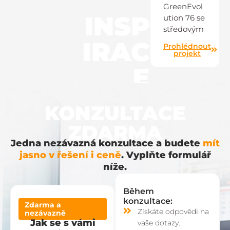
GreenEvol
INSP
ution 76 se
středovým
IRAC
Prohlédnout
projekt
E
KONZULTACE
ZDARMA
Jedna nezávazná konzultace a budete
mít
jasno v řešení i ceně
. Vyplňte formulář
níže.
Během
konzultace:
Zdarma a
Získáte odpovědi na
nezávazně
Jak se s vámi
vaše dotazy.