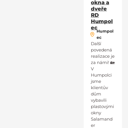
okna a
dveře
RD
Humpol
ec
Humpol
ec
Další
povedená
realizace je
za námi! 🏡
V
Humpolci
jsme
klientův
dům
vybavili
plastovými
okny
Salamand
er