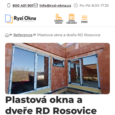
800 401 901
info@ryzi-okna.cz
Po–Pá: 8.00–17.30
Zaměření
Online
MENU
zdarma
kalkulačka
Úvod
Reference
Plastová okna a dveře RD Rosovice
Plastová okna a
dveře RD Rosovice