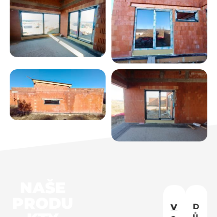
NAŠE
PRODU
V
D
ů