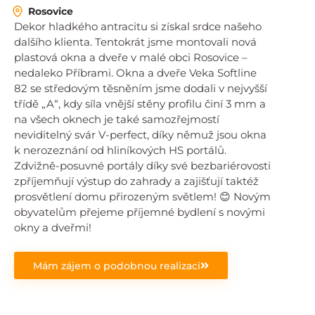
Rosovice
Dekor hladkého antracitu si získal srdce našeho
dalšího klienta. Tentokrát jsme montovali nová
plastová okna a dveře v malé obci Rosovice –
nedaleko Příbrami. Okna a dveře Veka Softline
82 se středovým těsněním jsme dodali v nejvyšší
třídě „A“, kdy síla vnější stěny profilu činí 3 mm a
na všech oknech je také samozřejmostí
neviditelný svár V-perfect, díky němuž jsou okna
k nerozeznání od hliníkových HS portálů.
Zdvižně-posuvné portály díky své bezbariérovosti
zpříjemňují výstup do zahrady a zajišťují taktéž
prosvětlení domu přirozeným světlem! 😊 Novým
obyvatelům přejeme příjemné bydlení s novými
okny a dveřmi!
Mám zájem o podobnou realizaci