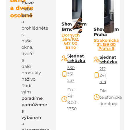
okna
Praze
a dveře
nebo
osobně
Brně
a
Showroom
prohlédněte
Brno
Showroom
si
Praha
Dornych
384/102,
Strakonická
naše
617 00
21, 159 00
okna,
Brno
Praha 5
dveře
Sjednat
Sjednat
a
schůzku
schůzku
další
530
212
produkty
331
241
naživo.
257
414
Rádi
Po–
Dle
vám
Pá:
telefonické
poradíme
,
8.00–
domluvy
pomůžeme
17.30
s
výběrem
a