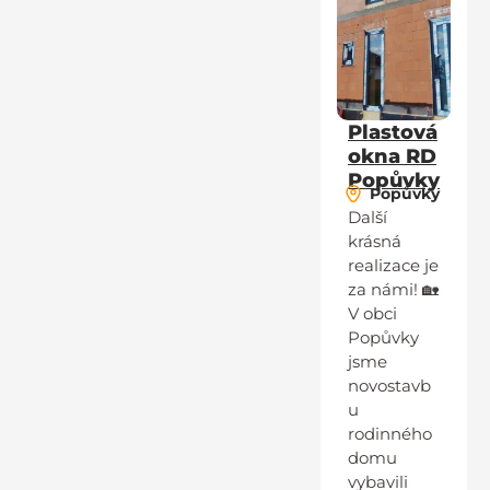
Plastová
okna RD
Popůvky
Popůvky
Další
krásná
realizace je
za námi! 🏡
V obci
Popůvky
jsme
novostavb
u
rodinného
domu
vybavili