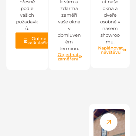
přesně
k vám a
ut naše
podle
zdarma
okna a
vašich
zaměří
dveře
požadavk
vaše okna
osobně v
ů.
v
našem
domluven
showroo
Online
ém
mu.
kalkulačka
Naplánovat
termínu.
návštěvu
Objednat
zaměření