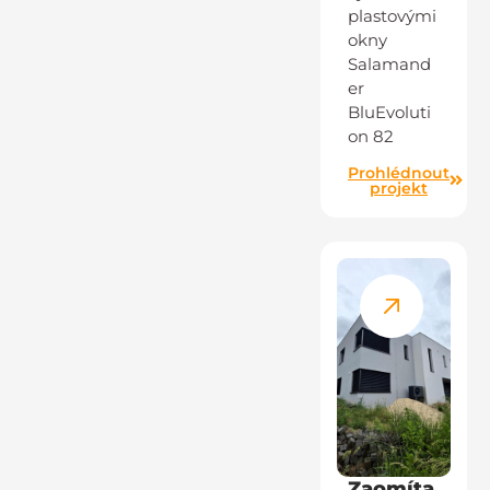
plastovými
okny
Salamand
er
BluEvoluti
on 82
Prohlédnout
projekt
Zaomíta