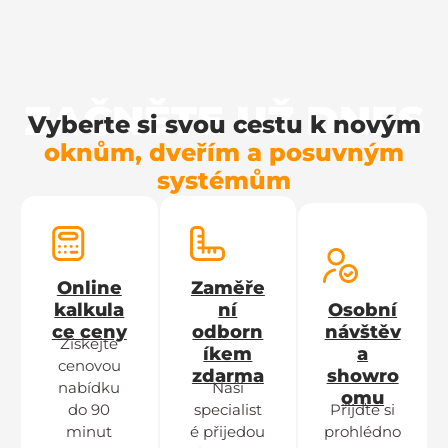
ZAČNĚTE UŽ DNES
Vyberte si svou cestu k novým
oknům, dveřím a posuvným
systémům
Online
Zaměře
kalkula
ní
Osobní
ce ceny
odborn
návštěv
Získejte
íkem
a
cenovou
zdarma
showro
nabídku
Naši
omu
do 90
specialist
Přijďte si
minut
é přijedou
prohlédno