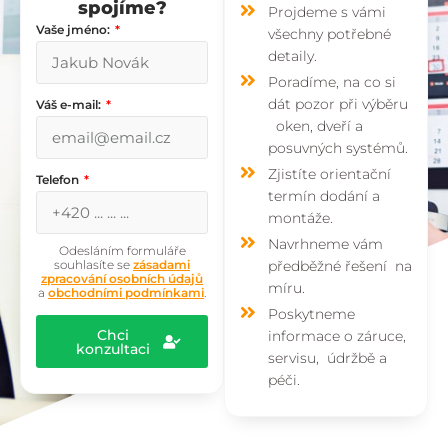
spojíme?
Projdeme s vámi
Vaše jméno:
všechny potřebné
detaily.
Poradíme, na co si
dát pozor při výběru
Váš e-mail:
oken, dveří a
posuvných systémů.
Zjistíte orientační
Telefon
termín dodání a
montáže.
Navrhneme vám
Odesláním formuláře
souhlasíte se
zásadami
předběžné řešení na
zpracování osobních údajů
míru.
a
obchodními podmínkami
.
Poskytneme
Chci
informace o záruce,
konzultaci
servisu, údržbě a
péči.