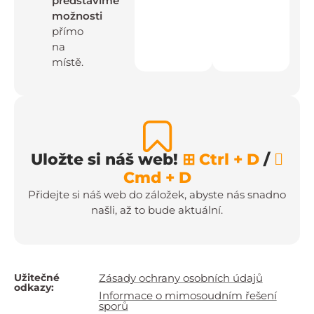
představíme
možnosti
přímo
na
místě.
Uložte si náš web!
⊞ Ctrl + D
/

Cmd + D
Přidejte si náš web do záložek, abyste nás snadno
našli, až to bude aktuální.
Užitečné
Zásady ochrany osobních údajů
odkazy:
Informace o mimosoudním řešení
sporů