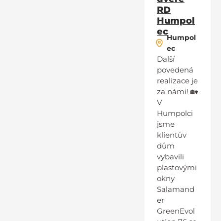
RD
Humpol
ec
Humpol
ec
Další
povedená
realizace je
za námi! 🏡
V
Humpolci
jsme
klientův
dům
vybavili
plastovými
okny
Salamand
er
GreenEvol