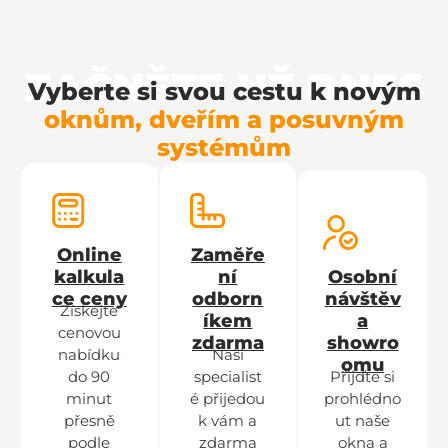
ZAČNĚTE UŽ DNES
Vyberte si svou cestu k novým
oknům, dveřím a posuvným
systémům
Online
Zaměře
kalkula
ní
Osobní
ce ceny
odborn
návštěv
Získejte
íkem
a
cenovou
zdarma
showro
nabídku
Naši
omu
do 90
specialist
Přijďte si
minut
é přijedou
prohlédno
přesně
k vám a
ut naše
podle
zdarma
okna a