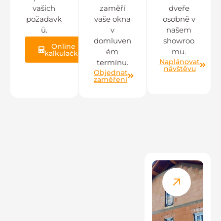
vašich
zaměří
dveře
požadavk
vaše okna
osobně v
ů.
v
našem
domluven
showroo
Online
ém
mu.
kalkulačka
Naplánovat
termínu.
návštěvu
Objednat
zaměření