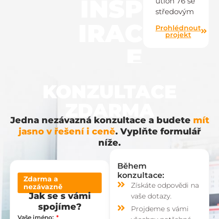
INSP
ution 76 se
středovým
IRAC
Prohlédnout
projekt
E
KONZULTACE
ZDARMA
Jedna nezávazná konzultace a budete
mít
jasno v řešení i ceně
. Vyplňte formulář
níže.
Během
konzultace:
Zdarma a
Získáte odpovědi na
nezávazně
Jak se s vámi
vaše dotazy.
spojíme?
Projdeme s vámi
Vaše jméno: