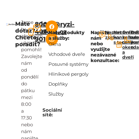
Jsme
Máte
800
info@ryzi-
tu,
dotaz?
401
okna.cz
Naše produkty
Napište
Napsat
Nezávazná
Online
Od
abychom
Chcete
zprávu
konzultac
kalkul
za
a služby:
nám
901
s technik
ceny
zce
vám
nebo
poradit?
Okna
oken
zd
využijte
pomohli!
a
Vchodové dveře
nezávazné
Zavolejte
dveří
konzultace:
nám
Posuvné systémy
od
Hliníkové pergoly
pondělí
do
Doplňky
pátku
Služby
mezi
8:00
Sociální
a
sítě:
17:30
nebo
nám
napište