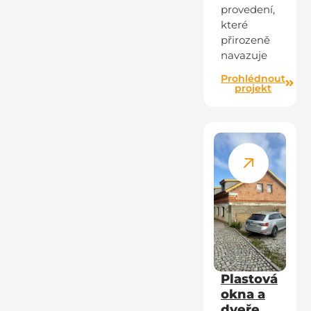
provedení,
které
přirozeně
navazuje
Prohlédnout
projekt
Plastová
okna a
dveře