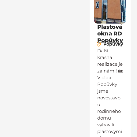
Plastová
okna RD
Popůvky
Popůvky
Další
krásná
realizace je
za námi! 🏡
V obci
Popůvky
jsme
novostavb
u
rodinného
domu
vybavili
plastovými