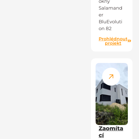
okny
Salamand
er
BluEvoluti
on 82
Prohlédnout
projekt
Zaomíta
cí