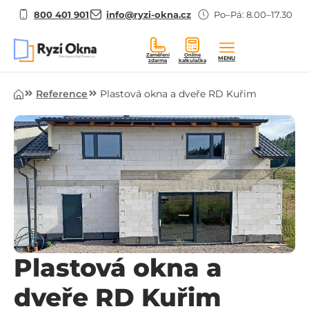
800 401 901
info@ryzi-okna.cz
Po–Pá: 8.00–17.30
Zaměření
Online
MENU
zdarma
kalkulačka
Úvod
Reference
Plastová okna a dveře RD Kuřim
Plastová okna a
dveře RD Kuřim