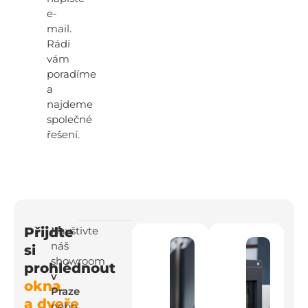
e-
mail.
Rádi
vám
poradíme
a
najdeme
společné
řešení.
Přijďte
Navštivte
náš
si
showroom
prohlédnout
v
okna
Praze
a dveře
nebo