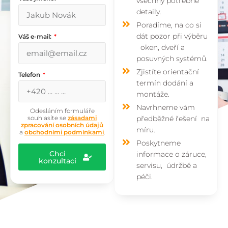
všechny potřebné
detaily.
Poradíme, na co si
dát pozor při výběru
Váš e-mail:
oken, dveří a
posuvných systémů.
Zjistíte orientační
Telefon
termín dodání a
montáže.
Navrhneme vám
Odesláním formuláře
souhlasíte se
zásadami
předběžné řešení na
zpracování osobních údajů
míru.
a
obchodními podmínkami
.
Poskytneme
Chci
informace o záruce,
konzultaci
servisu, údržbě a
péči.