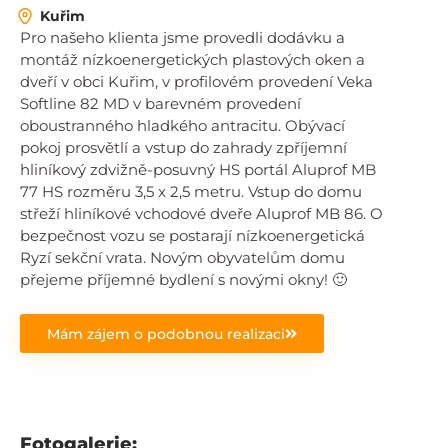
Kuřim
Pro našeho klienta jsme provedli dodávku a
montáž nízkoenergetických plastových oken a
dveří v obci Kuřim, v profilovém provedení Veka
Softline 82 MD v barevném provedení
oboustranného hladkého antracitu. Obývací
pokoj prosvětlí a vstup do zahrady zpříjemní
hliníkový zdvižně-posuvný HS portál Aluprof MB
77 HS rozměru 3,5 x 2,5 metru. Vstup do domu
střeží hliníkové vchodové dveře Aluprof MB 86. O
bezpečnost vozu se postarají nízkoenergetická
Ryzí sekční vrata. Novým obyvatelům domu
přejeme příjemné bydlení s novými okny! 🙂
Mám zájem o podobnou realizaci
Fotogalerie: