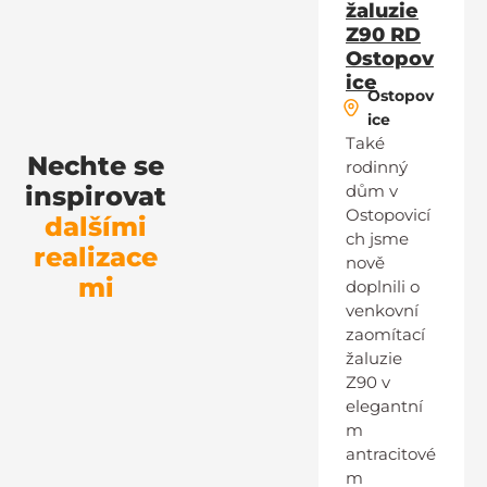
žaluzie
Z90 RD
Ostopov
ice
Ostopov
ice
Také
Nechte se
rodinný
inspirovat
dům v
Ostopovicí
dalšími
ch jsme
realizace
nově
mi
doplnili o
venkovní
zaomítací
žaluzie
Z90 v
elegantní
m
antracitové
m