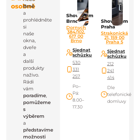
osobně
Brně
a
Showroom
prohlédněte
Brno
Showroom
si
Praha
Dornych
384/102,
Strakonická
naše
617 00
21, 159 00
okna,
Brno
Praha 5
dveře
Sjednat
Sjednat
a
schůzku
schůzku
další
530
212
produkty
331
241
naživo.
257
414
Rádi
Po–
Dle
vám
Pá:
telefonické
poradíme
,
8.00–
domluvy
pomůžeme
17.30
s
výběrem
a
představíme
možnosti