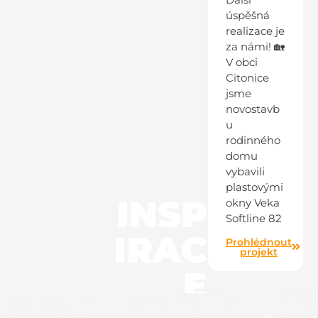
úspěšná
realizace je
za námi! 🏡
V obci
Citonice
jsme
novostavb
u
rodinného
domu
vybavili
plastovými
INSP
okny Veka
Softline 82
IRAC
Prohlédnout
projekt
E