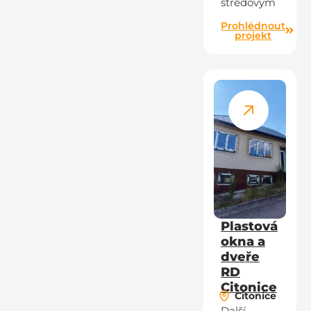
středovým
Prohlédnout
projekt
Plastová
okna a
dveře
RD
Citonice
Citonice
Další