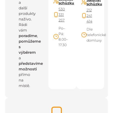
a
schůzku
schůzku
další
530
212
produkty
331
241
naživo.
257
414
Rádi
Po–
Dle
vám
Pá:
telefonické
poradíme
,
8.00–
domluvy
pomůžeme
17.30
s
výběrem
a
představíme
možnosti
přímo
na
místě.