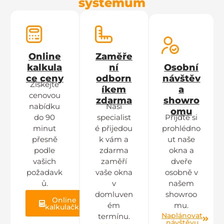
systémům
Online
Zaměře
kalkula
ní
Osobní
ce ceny
odborn
návštěv
Získejte
íkem
a
cenovou
zdarma
showro
nabídku
Naši
omu
do 90
specialist
Přijďte si
minut
é přijedou
prohlédno
přesně
k vám a
ut naše
podle
zdarma
okna a
vašich
zaměří
dveře
požadavk
vaše okna
osobně v
ů.
v
našem
domluven
showroo
Online
ém
mu.
kalkulačka
Naplánovat
termínu.
návštěvu