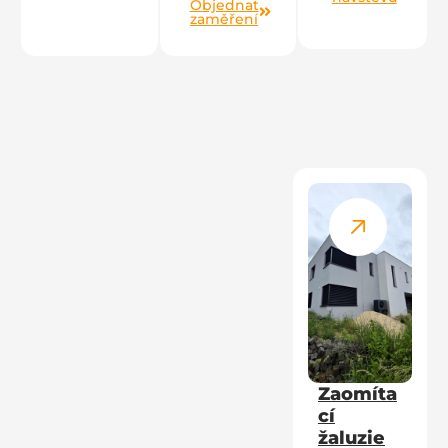
Objednat
zaměření
Zaomíta
cí
žaluzie