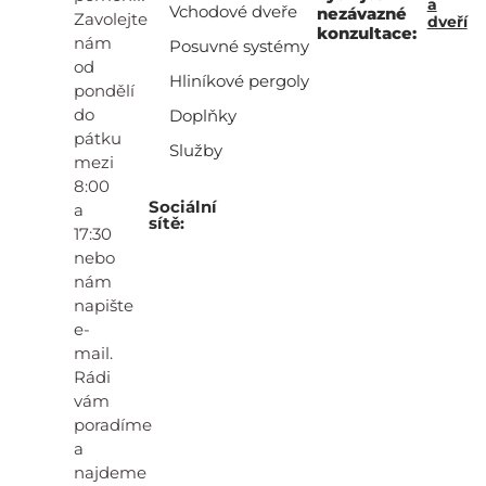
a
Vchodové dveře
nezávazné
Zavolejte
dveří
konzultace:
nám
Posuvné systémy
od
Hliníkové pergoly
pondělí
do
Doplňky
pátku
Služby
mezi
8:00
Sociální
a
sítě:
17:30
nebo
nám
napište
e-
mail.
Rádi
vám
poradíme
a
najdeme