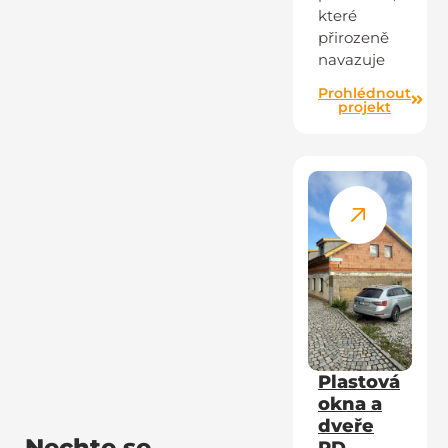
které
přirozeně
navazuje
Prohlédnout
projekt
Plastová
okna a
dveře
Nechte se