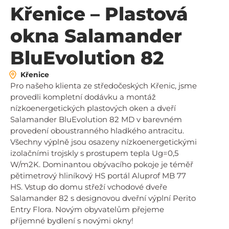
Křenice – Plastová
okna Salamander
BluEvolution 82
Křenice
Pro našeho klienta ze středočeských Křenic, jsme
provedli kompletní dodávku a montáž
nízkoenergetických plastových oken a dveří
Salamander BluEvolution 82 MD v barevném
provedení oboustranného hladkého antracitu.
Všechny výplně jsou osazeny nízkoenergetickými
izolačními trojskly s prostupem tepla Ug=0,5
W/m2K. Dominantou obývacího pokoje je téměř
pětimetrový hliníkový HS portál Aluprof MB 77
HS. Vstup do domu střeží vchodové dveře
Salamander 82 s designovou dveřní výplní Perito
Entry Flora. Novým obyvatelům přejeme
příjemné bydlení s novými okny!