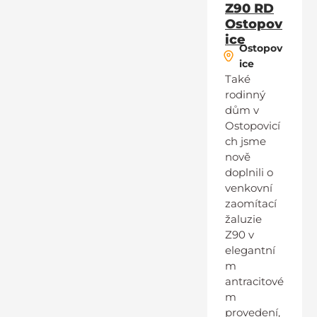
Z90 RD
Ostopov
ice
Ostopov
ice
Také
rodinný
dům v
Ostopovicí
ch jsme
nově
doplnili o
venkovní
zaomítací
žaluzie
Z90 v
elegantní
m
antracitové
m
provedení,