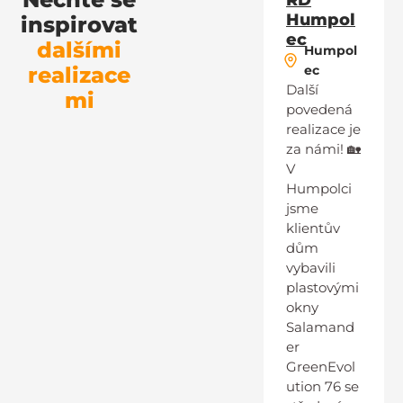
RD
Humpol
inspirovat
ec
dalšími
Humpol
realizace
ec
Další
mi
povedená
realizace je
za námi! 🏡
V
Humpolci
jsme
klientův
dům
vybavili
plastovými
okny
Salamand
er
GreenEvol
ution 76 se