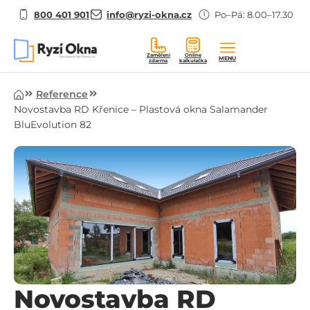
800 401 901
info@ryzi-okna.cz
Po–Pá: 8.00–17.30
Zaměření
Online
MENU
zdarma
kalkulačka
Úvod
Reference
Novostavba RD Křenice – Plastová okna Salamander
BluEvolution 82
Novostavba RD