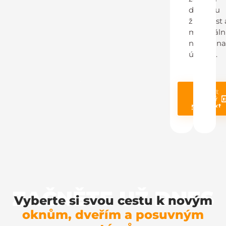
dlouhou
životnost 
minimáln
nároky n
údržbu.
Poptat
Prohléd
stejný
produ
produkt
ZAČNĚTE UŽ DNES
Vyberte si svou cestu k novým
oknům, dveřím a posuvným