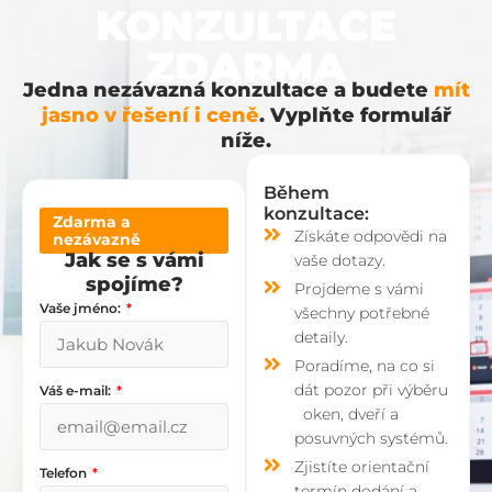
KONZULTACE
ZDARMA
Jedna nezávazná konzultace a budete
mít
jasno v řešení i ceně
. Vyplňte formulář
níže.
Během
konzultace:
Zdarma a
Získáte odpovědi na
nezávazně
Jak se s vámi
vaše dotazy.
spojíme?
Projdeme s vámi
Vaše jméno:
všechny potřebné
detaily.
Poradíme, na co si
dát pozor při výběru
Váš e-mail:
oken, dveří a
posuvných systémů.
Zjistíte orientační
Telefon
termín dodání a