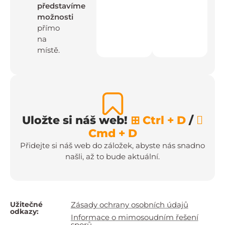
představíme
možnosti
přímo
na
místě.
Uložte si náš web!
⊞ Ctrl + D
/

Cmd + D
Přidejte si náš web do záložek, abyste nás snadno
našli, až to bude aktuální.
Užitečné
Zásady ochrany osobních údajů
odkazy:
Informace o mimosoudním řešení
sporů