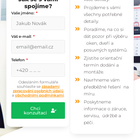
spojíme?
Projdeme s vámi
Vaše jméno:
všechny potřebné
detaily.
Poradíme, na co si
dát pozor při výběru
Váš e-mail:
oken, dveří a
posuvných systémů.
Zjistíte orientační
Telefon
termín dodání a
montáže.
Navrhneme vám
Odesláním formuláře
souhlasíte se
zásadami
předběžné řešení na
zpracování osobních údajů
míru.
a
obchodními podmínkami
.
Poskytneme
Chci
informace o záruce,
konzultaci
servisu, údržbě a
péči.