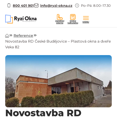
800 401 901
info@ryzi-okna.cz
Po–Pá: 8.00–17.30
Zaměření
Online
MENU
zdarma
kalkulačka
Úvod
Reference
Novostavba RD České Budějovice – Plastová okna a dveře
Veka 82
Novostavba RD