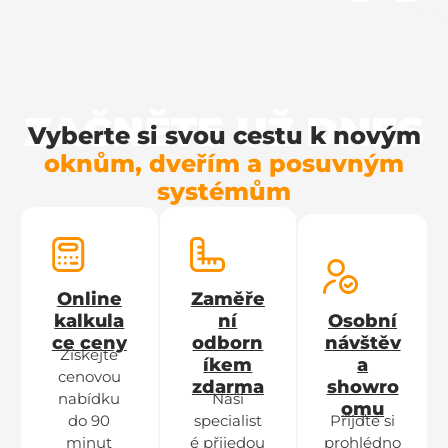
ZAČNĚTE UŽ DNES
Vyberte si svou cestu k novým
oknům, dveřím a posuvným
systémům
Online
Zaměře
kalkula
ní
Osobní
ce ceny
odborn
návštěv
Získejte
íkem
a
cenovou
zdarma
showro
nabídku
Naši
omu
do 90
specialist
Přijďte si
minut
é přijedou
prohlédno