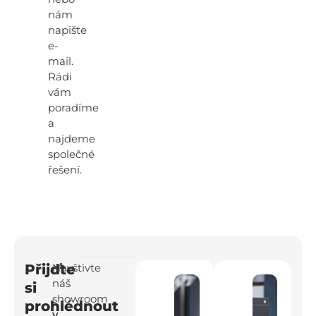
nám
napište
e-
mail.
Rádi
vám
poradíme
a
najdeme
společné
řešení.
Přijďte
Navštivte
náš
si
showroom
prohlédnout
v