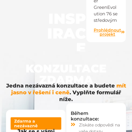
er
GreenEvol
INSP
ution 76 se
středovým
IRAC
Prohlédnout
projekt
E
KONZULTACE
ZDARMA
Jedna nezávazná konzultace a budete
mít
jasno v řešení i ceně
. Vyplňte formulář
níže.
Během
konzultace:
Zdarma a
Získáte odpovědi na
nezávazně
Jak se s vámi
vaše dotazy.