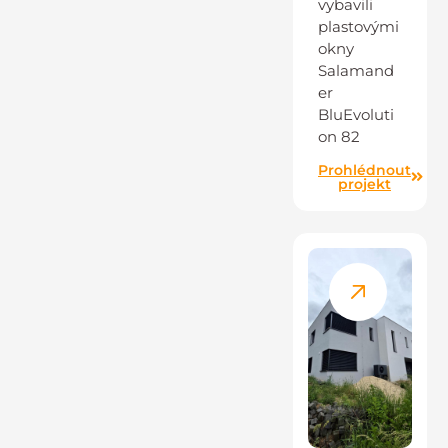
vybavili
plastovými
okny
Salamand
er
BluEvoluti
on 82
Prohlédnout
projekt