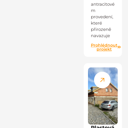
antracitové
m
provedení,
které
přirozeně
navazuje
Prohlédnout
projekt
Plastová