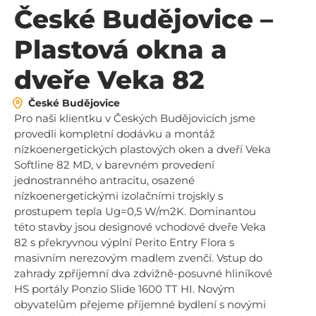
České Budějovice –
Plastová okna a
dveře Veka 82
České Budějovice
Pro naši klientku v Českých Budějovicích jsme
provedli kompletní dodávku a montáž
nízkoenergetických plastových oken a dveří Veka
Softline 82 MD, v barevném provedení
jednostranného antracitu, osazené
nízkoenergetickými izolačními trojskly s
prostupem tepla Ug=0,5 W/m2K. Dominantou
této stavby jsou designové vchodové dveře Veka
82 s překryvnou výplní Perito Entry Flora s
masivním nerezovým madlem zvenčí. Vstup do
zahrady zpříjemní dva zdvižně-posuvné hliníkové
HS portály Ponzio Slide 1600 TT HI. Novým
obyvatelům přejeme příjemné bydlení s novými