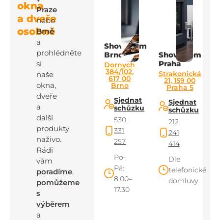
okna
Praze
a dveře
nebo
osobně
Brně
a
Showroom
prohlédněte
Brno
Showroom
si
Praha
Dornych
384/102,
Strakonická
naše
617 00
21, 159 00
okna,
Brno
Praha 5
dveře
Sjednat
Sjednat
a
schůzku
schůzku
další
530
212
produkty
331
241
naživo.
257
414
Rádi
Po–
Dle
vám
Pá:
telefonické
poradíme
,
8.00–
domluvy
pomůžeme
17.30
s
výběrem
a