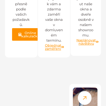
přesně
k vám a
ut naše
podle
zdarma
okna a
vašich
zaměří
dveře
požadavk
vaše okna
osobně v
ů.
v
našem
domluven
showroo
Online
ém
mu.
kalkulačka
Naplánovat
termínu.
návštěvu
Objednat
zaměření