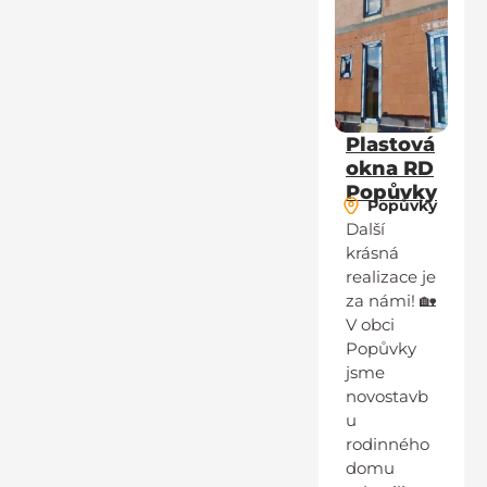
Plastová
okna RD
Popůvky
Popůvky
Další
krásná
realizace je
za námi! 🏡
V obci
Popůvky
jsme
novostavb
u
rodinného
domu