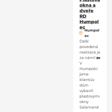
okna a
dveře
RD
Humpol
ec
Humpol
ec
Další
povedená
realizace je
za námi! 🏡
V
Humpolci
jsme
klientův
dům
vybavili
plastovými
okny
Salamand