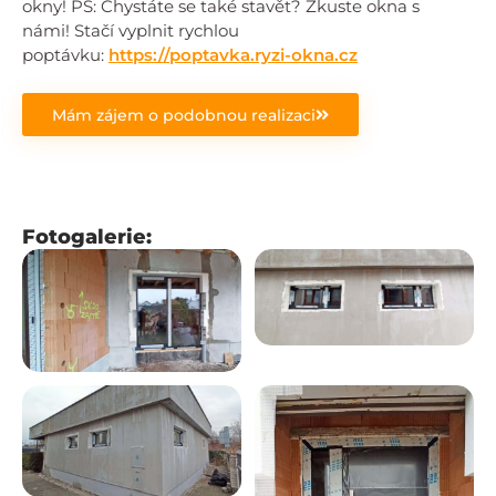
okny! PS: Chystáte se také stavět? Zkuste okna s
námi! Stačí vyplnit rychlou
poptávku:
https://poptavka.ryzi-okna.cz
Mám zájem o podobnou realizaci
Fotogalerie: