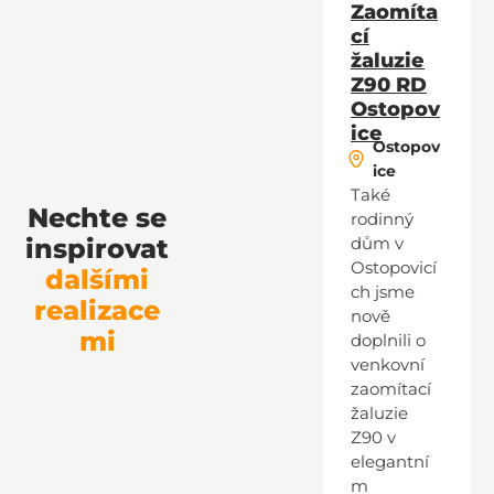
Zaomíta
cí
žaluzie
Z90 RD
Ostopov
ice
Ostopov
ice
Také
Nechte se
rodinný
inspirovat
dům v
Ostopovicí
dalšími
ch jsme
realizace
nově
mi
doplnili o
venkovní
zaomítací
žaluzie
Z90 v
elegantní
m