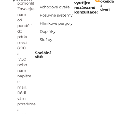
oken
zd
využijte
pomohli!
a
Vchodové dveře
nezávazné
Zavolejte
dveří
konzultace:
nám
Posuvné systémy
od
Hliníkové pergoly
pondělí
do
Doplňky
pátku
Služby
mezi
8:00
Sociální
a
sítě:
17:30
nebo
nám
napište
e-
mail.
Rádi
vám
poradíme
a