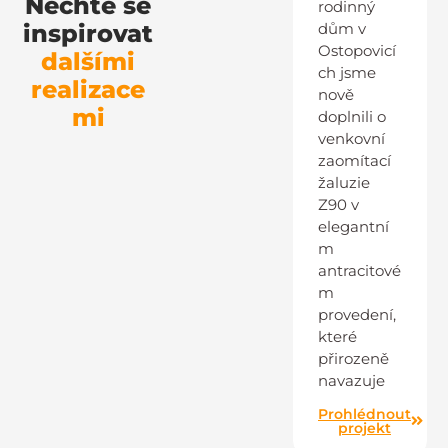
Nechte se
rodinný
inspirovat
dům v
Ostopovicí
dalšími
ch jsme
realizace
nově
mi
doplnili o
venkovní
zaomítací
žaluzie
Z90 v
elegantní
m
antracitové
m
provedení,
které
přirozeně
navazuje
Prohlédnout
projekt