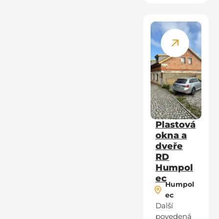
Plastová
okna a
dveře
RD
Humpol
ec
Humpol
ec
Další
povedená