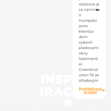
realizace je
za námi! 🏡
V
Humpolci
jsme
klientův
dům
vybavili
plastovými
okny
Salamand
er
GreenEvol
INSP
ution 76 se
středovým
IRAC
Prohlédnout
projekt
E