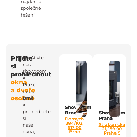
najdeme
společné
řešení.
Přijďte
Navštivte
náš
si
showroom
prohlédnout
v
okna
Praze
a dveře
nebo
osobně
Brně
a
Showroom
prohlédněte
Brno
Showroom
si
Praha
Dornych
384/102,
Strakonická
naše
617 00
21, 159 00
okna,
Brno
Praha 5