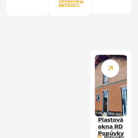
Objednat
zaměření
Plastová
okna RD
Popůvky
Popůvky