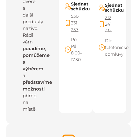
dveře
Sjednat
Sjednat
a
schůzku
schůzku
další
530
212
produkty
331
241
naživo.
257
414
Rádi
Po–
Dle
vám
Pá:
telefonické
poradíme
,
8.00–
domluvy
pomůžeme
17.30
s
výběrem
a
představíme
možnosti
přímo
na
místě.