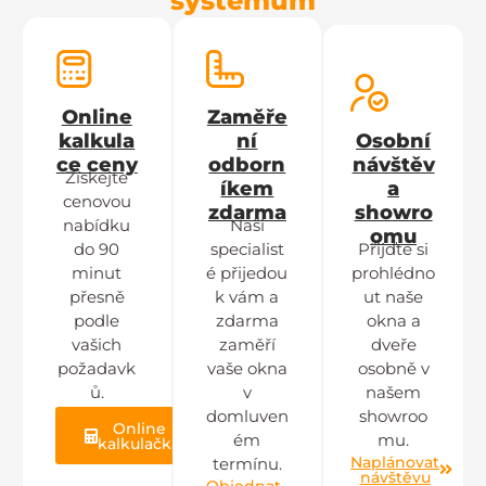
systémům
Online
Zaměře
kalkula
ní
Osobní
ce ceny
odborn
návštěv
Získejte
íkem
a
cenovou
zdarma
showro
nabídku
Naši
omu
do 90
specialist
Přijďte si
minut
é přijedou
prohlédno
přesně
k vám a
ut naše
podle
zdarma
okna a
vašich
zaměří
dveře
požadavk
vaše okna
osobně v
ů.
v
našem
domluven
showroo
Online
ém
mu.
kalkulačka
Naplánovat
termínu.
návštěvu