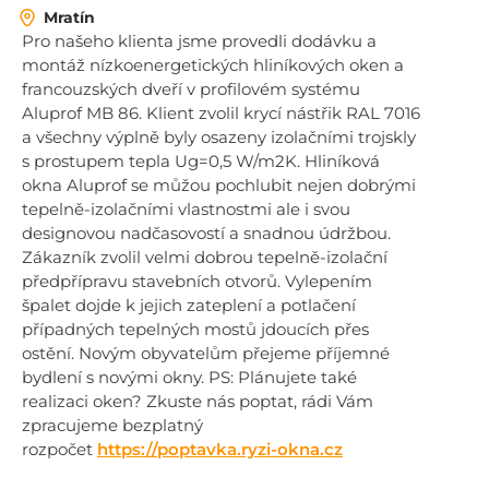
Mratín
Pro našeho klienta jsme provedli dodávku a
montáž nízkoenergetických hliníkových oken a
francouzských dveří v profilovém systému
Aluprof MB 86. Klient zvolil krycí nástřik RAL 7016
a všechny výplně byly osazeny izolačními trojskly
s prostupem tepla Ug=0,5 W/m2K. Hliníková
okna Aluprof se můžou pochlubit nejen dobrými
tepelně-izolačními vlastnostmi ale i svou
designovou nadčasovostí a snadnou údržbou.
Zákazník zvolil velmi dobrou tepelně-izolační
předpřípravu stavebních otvorů. Vylepením
špalet dojde k jejich zateplení a potlačení
případných tepelných mostů jdoucích přes
ostění. Novým obyvatelům přejeme příjemné
bydlení s novými okny. PS: Plánujete také
realizaci oken? Zkuste nás poptat, rádi Vám
zpracujeme bezplatný
rozpočet
https://poptavka.ryzi-okna.cz