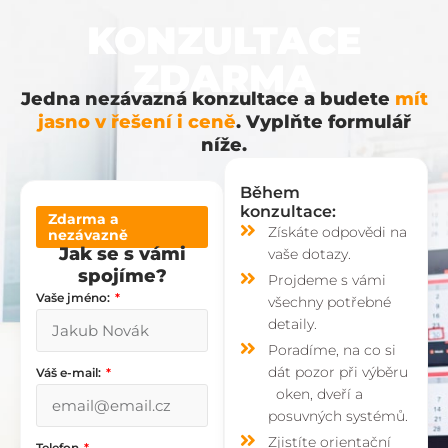
KONZULTACE
ZDARMA
Jedna nezávazná konzultace a budete
mít
jasno v řešení i ceně
. Vyplňte formulář
níže.
Během
konzultace:
Zdarma a
Získáte odpovědi na
nezávazně
Jak se s vámi
vaše dotazy.
spojíme?
Projdeme s vámi
Vaše jméno:
všechny potřebné
detaily.
Poradíme, na co si
dát pozor při výběru
Váš e-mail:
oken, dveří a
posuvných systémů.
Zjistíte orientační
Telefon