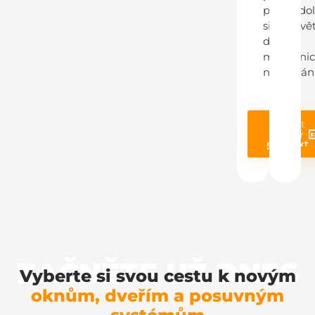
profil odo
silným vě
dešti i
mechani
namáhání
Poptat
Prohléd
stejný
produ
produkt
ZAČNĚTE UŽ DNES
Vyberte si svou cestu k novým
oknům, dveřím a posuvným