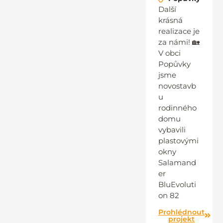
Další
krásná
realizace je
za námi! 🏡
V obci
Popůvky
jsme
novostavb
u
rodinného
domu
vybavili
plastovými
okny
Salamand
er
BluEvoluti
on 82
Prohlédnout
projekt