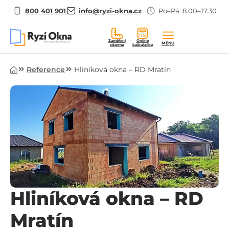
800 401 901
info@ryzi-okna.cz
Po–Pá: 8.00–17.30
Zaměření
Online
MENU
zdarma
kalkulačka
Úvod
Reference
Hliníková okna – RD Mratín
Hliníková okna – RD
Mratín