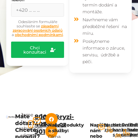
termín dodání a
montáže.
Navrhneme vám
Odesláním formuláře
souhlasíte se
zásadami
předběžné řešení na
zpracování osobních údajů
míru.
a
obchodními podmínkami
.
Poskytneme
Chci
informace o záruce,
konzultaci
servisu, údržbě a
péči.
Jsme
Máte
800
info@ryzi-
tu,
dotaz?
401
okna.cz
Naše produkty
Napište
Napsat
Nezávazná
Online
Od
abychom
Chcete
zprávu
konzultac
kalkul
za
a služby:
nám
901
s technik
ceny
zce
vám
nebo
poradit?
Okna