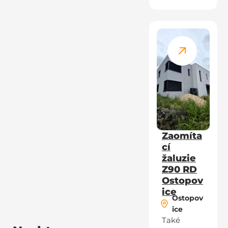
Zaomíta
cí
žaluzie
Z90 RD
Ostopov
ice
Ostopov
ice
Také