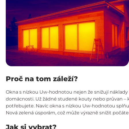
Proč na tom záleží?
Okna s nízkou Uw-hodnotou nejen že snižují náklady n
domácnosti. Už žádné studené kouty nebo průvan – kval
potřebujete. Navíc okna s nízkou Uw-hodnotou splňuj
Nová zelená úsporám, což může výrazně snížit počátečn
Jak si vybrat?