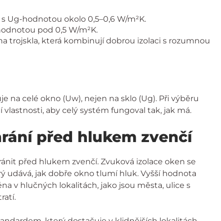
a s Ug-hodnotou okolo 0,5–0,6 W/m²K.
-hodnotou pod 0,5 W/m²K.
 trojskla, která kombinují dobrou izolaci s rozumnou
 na celé okno (Uw), nejen na sklo (Ug). Při výběru
 vlastnosti, aby celý systém fungoval tak, jak má.
rání před hlukem zvenčí
chránit před hlukem zvenčí. Zvuková izolace oken se
 udává, jak dobře okno tlumí hluk. Vyšší hodnota
a v hlučných lokalitách, jako jsou města, ulice s
atí.
dardem, který dostačuje v klidnějších lokalitách.