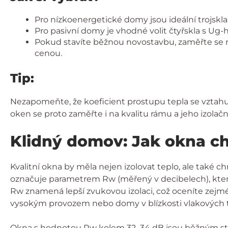
Pro nízkoenergetické domy jsou ideální trojskl
Pro pasivní domy je vhodné volit čtyřskla s Ug
Pokud stavíte běžnou novostavbu, zaměřte se na
cenou.
Tip:
Nezapomeňte, že koeficient prostupu tepla se vztahuje
oken se proto zaměřte i na kvalitu rámu a jeho izolační
Klidný domov: Jak okna ch
Kvalitní okna by měla nejen izolovat teplo, ale také 
označuje parametrem Rw (měřený v decibelech), který
Rw znamená lepší zvukovou izolaci, což oceníte zejmén
vysokým provozem nebo domy v blízkosti vlakových tr
Okna s hodnotou Rw kolem 32–34 dB jsou běžným stan