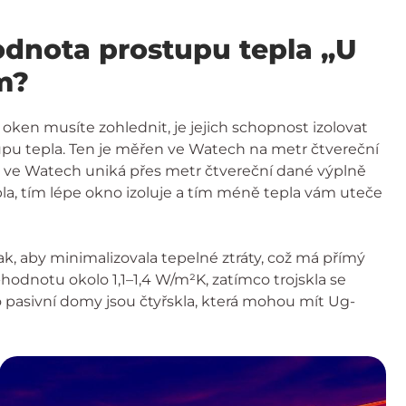
odnota prostupu tepla „U
m?
 oken musíte zohlednit, je jejich schopnost izolovat
tupu tepla. Ten je měřen ve Watech na metr čtvereční
a ve Watech uniká přes metr čtvereční dané výplně
pla, tím lépe okno izoluje a tím méně tepla vám uteče
, aby minimalizovala tepelné ztráty, což má přímý
-hodnotu okolo 1,1–1,4 W/m²K, zatímco trojskla se
o pasivní domy jsou čtyřskla, která mohou mít Ug-