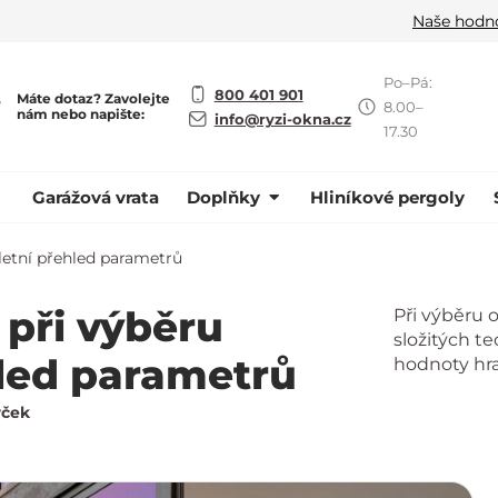
Naše hodn
Po–Pá:
800 401 901
Máte dotaz? Zavolejte
ě
8.00–
nám nebo napište:
info@ryzi-okna.cz
17.30
Garážová vrata
Doplňky
Hliníkové pergoly
letní přehled parametrů
 při výběru
Při výběru 
složitých t
led parametrů
hodnoty hraj
rček