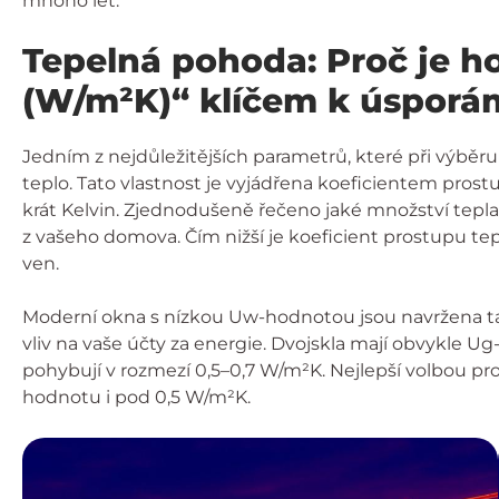
mnoho let.
Tepelná pohoda: Proč je h
(W/m²K)“ klíčem k úsporá
Jedním z nejdůležitějších parametrů, které při výběru
teplo. Tato vlastnost je vyjádřena koeficientem pros
krát Kelvin. Zjednodušeně řečeno jaké množství tepl
z vašeho domova. Čím nižší je koeficient prostupu te
ven.
Moderní okna s nízkou Uw-hodnotou jsou navržena tak
vliv na vaše účty za energie. Dvojskla mají obvykle Ug
pohybují v rozmezí 0,5–0,7 W/m²K. Nejlepší volbou pr
hodnotu i pod 0,5 W/m²K.