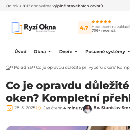
Od roku 2013 dodáváme
výplně stavebních otvorů
Hodnocení na základ
4.7
706+ recenzí
.
Úvod
Okna
Dveře
Posuvné systémy
Poradna
Co je opravdu důležité při výběru oken? Komp
Úvod
Co je opravdu důležité
oken? Kompletní přeh
28. 5. 2025
Bc. Stanislav Sm
Čas čtení:
4 minuty