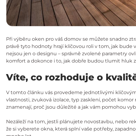
Při výběru oken pro váš domov se můžete snadno ztra
právě tyto hodnoty hrají klíčovou roli v tom, jak bu
nejsou jen o designu – správně zvolené parametry ovliv
komfort a dokonce i to, jak dobře budou tlumit hluk z
Víte, co rozhoduje o kvali
V tomto článku vás provedeme jednotlivými klíčovými
vlastnosti, zvuková izolace, typ zasklení, počet komo
znamenají, proč jsou důležité a jak vám pomohou vybr
Nezáleží na tom, jestli plánujete novostavbu, nebo re
že si vyberete okna, která splní vaše potřeby, zapad