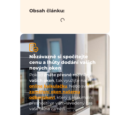
Obsah článku:
Nezávazně si spočítejte
cenu a lhůty dodání vašich
nových oken
Pokud
znáte přesné rozměry
vašich oken
, tak využijte naši
online kalkulačku
. Nebo svěřte
zaměření oken našemu
odborníkovi
, který s maximální
přesností ve vámi uvedený čas
vaše okna zaměří.