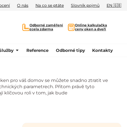
ocení
O nás
Na co se ptáte
Slovník pojmů
EN 🇬🇧
Odborné zaměření
Online kalkulačka
zcela zdarma
ceny oken a dveří
Služby
Reference
Odborné tipy
Kontakty
oken pro váš domov se můžete snadno ztratit ve
echnických parametrech. Přitom právě tyto
í klíčovou roli v tom, jak bude