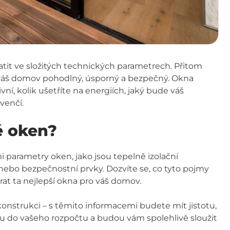
tit ve složitých technických parametrech. Přitom
de váš domov pohodlný, úsporný a bezpečný. Okna
ní, kolik ušetříte na energiích, jaký bude váš
venčí.
tě oken?
 parametry oken, jako jsou tepelně izolační
r nebo bezpečnostní prvky. Dozvíte se, co tyto pojmy
at ta nejlepší okna pro váš domov.
konstrukci – s těmito informacemi budete mít jistotu,
nou do vašeho rozpočtu a budou vám spolehlivě sloužit